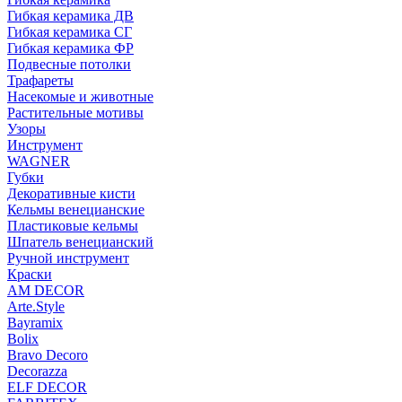
Гибкая керамика ДВ
Гибкая керамика СГ
Гибкая керамика ФР
Подвесные потолки
Трафареты
Насекомые и животные
Растительные мотивы
Узоры
Инструмент
WAGNER
Губки
Декоративные кисти
Кельмы венецианские
Пластиковые кельмы
Шпатель венецианский
Ручной инструмент
Краски
AM DECOR
Arte.Style
Bayramix
Bolix
Bravo Decoro
Decorazza
ELF DECOR