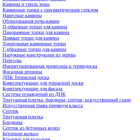
Камины и гриль зоны
Каминные топки с призматическим стеклом
Навесные камины
Облицовааная печь-камин
П-образные топки для камина
Панорамные топки для камина
Прямые топки для камина
Тоннельные каминные топки
Г-образные топки для камина
Наружные конструкции из дерева
Перголы
Импрегнированная древесина и термодоска
Фасадная лепнина
ДПК Террасная доска
Комплектующие для террасной доски
Комплектующие для фасада
Система ограждений из ДПК
Тротуарная плитка, бордюры, септик, искусственный газон
Искусственная трава премиум класса
Септик
Тротуарная плитка
Бордюры
Септик из бетонных колец
Бетонное кольцо
Крышки для колодцев