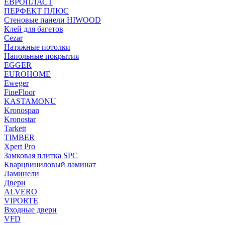
ЕВРОПЛАСТ
ПЕРФЕКТ ПЛЮС
Стеновые панели HIWOOD
Клей для багетов
Cezar
Натяжные потолки
Напольные покрытия
EGGER
EUROHOME
Eweger
FineFloor
KASTAMONU
Kronospan
Kronostar
Tarkett
TIMBER
Xpert Pro
Замковая плитка SPC
Кварцвиниловый ламинат
Ламинели
Двери
ALVERO
VIPORTE
Входные двери
VFD