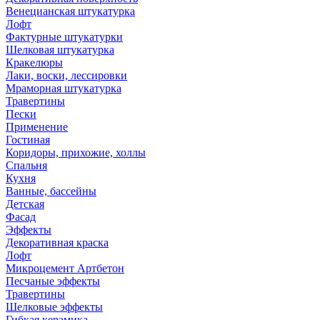
Венецианская штукатурка
Лофт
Фактурные штукатурки
Шелковая штукатурка
Кракелюры
Лаки, воски, лессировки
Мраморная штукатурка
Травертины
Пески
Применение
Гостиная
Коридоры, прихожие, холлы
Спальня
Кухня
Ванные, бассейны
Детская
Фасад
Эффекты
Декоративная краска
Лофт
Микроцемент Артбетон
Песчаные эффекты
Травертины
Шелковые эффекты
Гибкая керамика