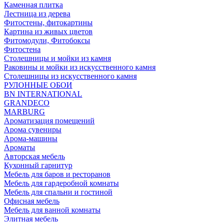
Каменная плитка
Лестница из дерева
Фитостены, фитокартины
Картина из живых цветов
Фитомодули, Фитобоксы
Фитостена
Столешницы и мойки из камня
Раковины и мойки из искусственного камня
Столешницы из искусственного камня
РУЛОННЫЕ ОБОИ
BN INTERNATIONAL
GRANDECO
MARBURG
Ароматизация помещений
Арома сувениры
Арома-машины
Ароматы
Авторская мебель
Кухонный гарнитур
Мебель для баров и ресторанов
Мебель для гардеробной комнаты
Мебель для спальни и гостиной
Офисная мебель
Мебель для ванной комнаты
Элитная мебель