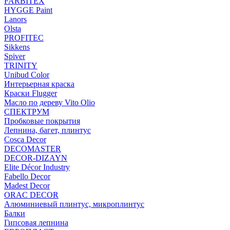
FARBITEX
HYGGE Paint
Lanors
Olsta
PROFITEC
Sikkens
Spiver
TRINITY
Unibud Color
Интерьерная краска
Краски Flugger
Масло по дереву Vito Olio
СПЕКТРУМ
Пробковые покрытия
Лепнина, багет, плинтус
Cosca Decor
DECOMASTER
DECOR-DIZAYN
Elite Décor Industry
Fabello Decor
Madest Decor
ORAC DECOR
Алюминиевый плинтус, микроплинтус
Балки
Гипсовая лепнина