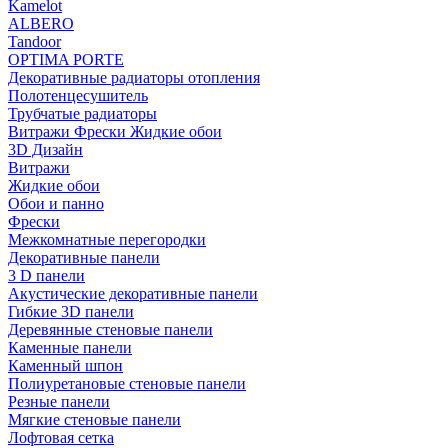
Kamelot
ALBERO
Tandoor
OPTIMA PORTE
Декоративные радиаторы отопления
Полотенцесушитель
Трубчатые радиаторы
Витражи Фрески Жидкие обои
3D Дизайн
Витражи
Жидкие обои
Обои и панно
Фрески
Межкомнатные перегородки
Декоративные панели
3 D панели
Акустические декоративные панели
Гибкие 3D панели
Деревянные стеновые панели
Каменные панели
Каменный шпон
Полиуретановые стеновые панели
Резные панели
Мягкие стеновые панели
Лофтовая сетка