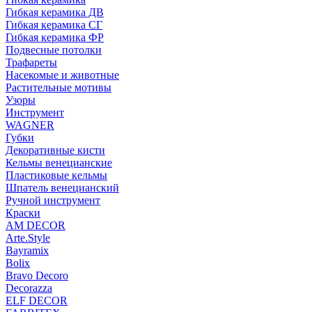
Гибкая керамика ДВ
Гибкая керамика СГ
Гибкая керамика ФР
Подвесные потолки
Трафареты
Насекомые и животные
Растительные мотивы
Узоры
Инструмент
WAGNER
Губки
Декоративные кисти
Кельмы венецианские
Пластиковые кельмы
Шпатель венецианский
Ручной инструмент
Краски
AM DECOR
Arte.Style
Bayramix
Bolix
Bravo Decoro
Decorazza
ELF DECOR