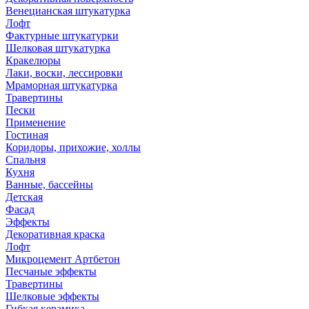
Венецианская штукатурка
Лофт
Фактурные штукатурки
Шелковая штукатурка
Кракелюры
Лаки, воски, лессировки
Мраморная штукатурка
Травертины
Пески
Применение
Гостиная
Коридоры, прихожие, холлы
Спальня
Кухня
Ванные, бассейны
Детская
Фасад
Эффекты
Декоративная краска
Лофт
Микроцемент Артбетон
Песчаные эффекты
Травертины
Шелковые эффекты
Гибкая керамика