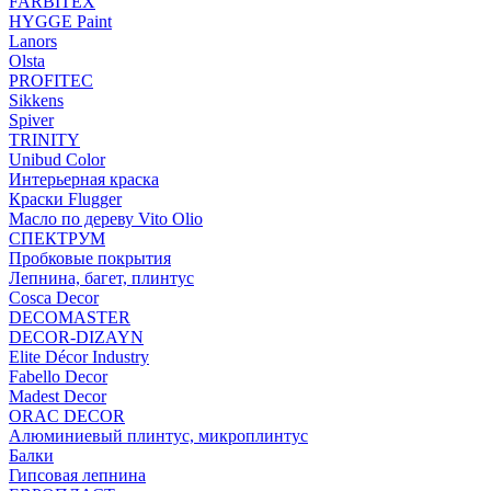
FARBITEX
HYGGE Paint
Lanors
Olsta
PROFITEC
Sikkens
Spiver
TRINITY
Unibud Color
Интерьерная краска
Краски Flugger
Масло по дереву Vito Olio
СПЕКТРУМ
Пробковые покрытия
Лепнина, багет, плинтус
Cosca Decor
DECOMASTER
DECOR-DIZAYN
Elite Décor Industry
Fabello Decor
Madest Decor
ORAC DECOR
Алюминиевый плинтус, микроплинтус
Балки
Гипсовая лепнина