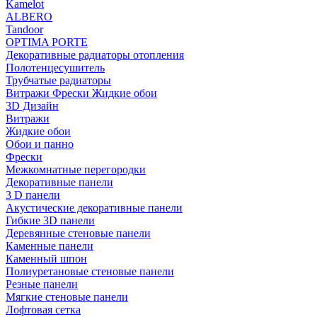
Kamelot
ALBERO
Tandoor
OPTIMA PORTE
Декоративные радиаторы отопления
Полотенцесушитель
Трубчатые радиаторы
Витражи Фрески Жидкие обои
3D Дизайн
Витражи
Жидкие обои
Обои и панно
Фрески
Межкомнатные перегородки
Декоративные панели
3 D панели
Акустические декоративные панели
Гибкие 3D панели
Деревянные стеновые панели
Каменные панели
Каменный шпон
Полиуретановые стеновые панели
Резные панели
Мягкие стеновые панели
Лофтовая сетка