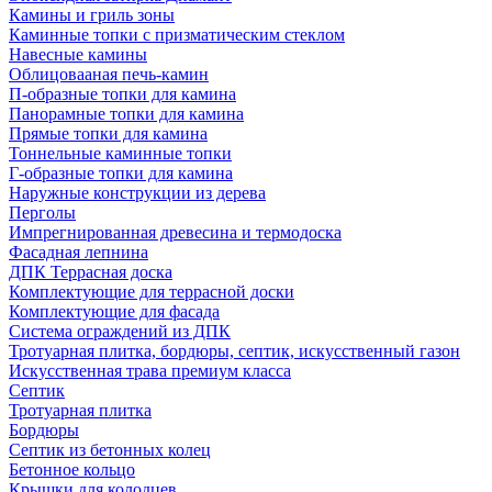
Камины и гриль зоны
Каминные топки с призматическим стеклом
Навесные камины
Облицовааная печь-камин
П-образные топки для камина
Панорамные топки для камина
Прямые топки для камина
Тоннельные каминные топки
Г-образные топки для камина
Наружные конструкции из дерева
Перголы
Импрегнированная древесина и термодоска
Фасадная лепнина
ДПК Террасная доска
Комплектующие для террасной доски
Комплектующие для фасада
Система ограждений из ДПК
Тротуарная плитка, бордюры, септик, искусственный газон
Искусственная трава премиум класса
Септик
Тротуарная плитка
Бордюры
Септик из бетонных колец
Бетонное кольцо
Крышки для колодцев