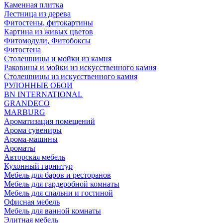
Каменная плитка
Лестница из дерева
Фитостены, фитокартины
Картина из живых цветов
Фитомодули, Фитобоксы
Фитостена
Столешницы и мойки из камня
Раковины и мойки из искусственного камня
Столешницы из искусственного камня
РУЛОННЫЕ ОБОИ
BN INTERNATIONAL
GRANDECO
MARBURG
Ароматизация помещений
Арома сувениры
Арома-машины
Ароматы
Авторская мебель
Кухонный гарнитур
Мебель для баров и ресторанов
Мебель для гардеробной комнаты
Мебель для спальни и гостиной
Офисная мебель
Мебель для ванной комнаты
Элитная мебель