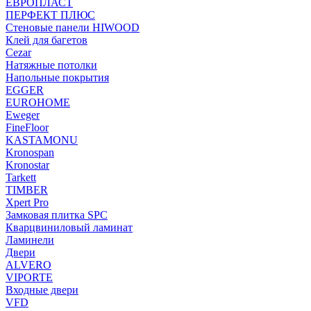
ЕВРОПЛАСТ
ПЕРФЕКТ ПЛЮС
Стеновые панели HIWOOD
Клей для багетов
Cezar
Натяжные потолки
Напольные покрытия
EGGER
EUROHOME
Eweger
FineFloor
KASTAMONU
Kronospan
Kronostar
Tarkett
TIMBER
Xpert Pro
Замковая плитка SPC
Кварцвиниловый ламинат
Ламинели
Двери
ALVERO
VIPORTE
Входные двери
VFD