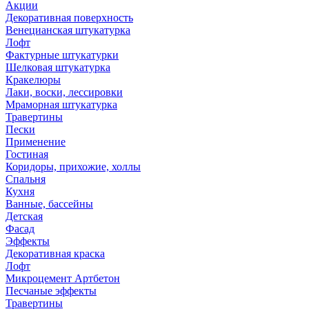
Акции
Декоративная поверхность
Венецианская штукатурка
Лофт
Фактурные штукатурки
Шелковая штукатурка
Кракелюры
Лаки, воски, лессировки
Мраморная штукатурка
Травертины
Пески
Применение
Гостиная
Коридоры, прихожие, холлы
Спальня
Кухня
Ванные, бассейны
Детская
Фасад
Эффекты
Декоративная краска
Лофт
Микроцемент Артбетон
Песчаные эффекты
Травертины