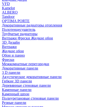
VFD
Kamelot
ALBERO
Tandoor
OPTIMA PORTE
Декоративные радиаторы отопления
Полотенцесушитель
Трубчатые радиаторы
Витражи Фрески Жидкие обои
3D Дизайн
Витражи
Жидкие обои
Обои и панно
Фрески
Межкомнатные перегородки
Декоративные панели
3 D панели
Акустические декоративные панели
Гибкие 3D панели
Деревянные стеновые панели
Каменные панели
Каменный шпон
Полиуретановые стеновые панели
Резные панели
Мягкие стеновые панели