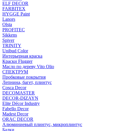
ELF DECOR
FARBITEX
HYGGE Paint
Lanors
Olsta
PROFITEC
Sikkens
Spiver
TRINITY
Unibud Color
Интерьерная краска
Краски Flugger
Масло по дереву Vito Olio
СПЕКТРУМ
Пробковые покрытия
Лепнина, багет, плинтус
Cosca Decor
DECOMASTER
DECOR-DIZAYN
Elite Décor Industry
Fabello Decor
Madest Decor
ORAC DECOR
Алюминиевый плинтус, микроплинтус
Балки