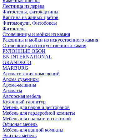
Каменная плитка
Лестница из дерева
Фитостены, фитокартины
Картина из живых цветов
Фитомодули, Фитобоксы
Фитостена
Столешницы и мойки из камня
Раковины и мойки из искусственного камня
Столешницы из искусственного камня
РУЛОННЫЕ ОБОИ
BN INTERNATIONAL
GRANDECO
MARBURG
Ароматизация помещений
Арома сувениры
Арома-машины
Ароматы
Авторская мебель
Кухонный гарнитур
Мебель для баров и ресторанов
Мебель для гардеробной комнаты
Мебель для спальни и гостиной
Офисная мебель
Мебель для ванной комнаты
Элитная мебель