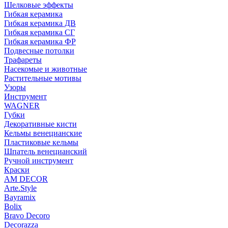
Шелковые эффекты
Гибкая керамика
Гибкая керамика ДВ
Гибкая керамика СГ
Гибкая керамика ФР
Подвесные потолки
Трафареты
Насекомые и животные
Растительные мотивы
Узоры
Инструмент
WAGNER
Губки
Декоративные кисти
Кельмы венецианские
Пластиковые кельмы
Шпатель венецианский
Ручной инструмент
Краски
AM DECOR
Arte.Style
Bayramix
Bolix
Bravo Decoro
Decorazza