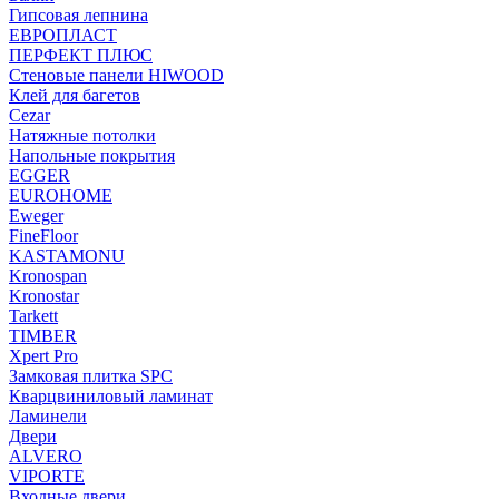
Гипсовая лепнина
ЕВРОПЛАСТ
ПЕРФЕКТ ПЛЮС
Стеновые панели HIWOOD
Клей для багетов
Cezar
Натяжные потолки
Напольные покрытия
EGGER
EUROHOME
Eweger
FineFloor
KASTAMONU
Kronospan
Kronostar
Tarkett
TIMBER
Xpert Pro
Замковая плитка SPC
Кварцвиниловый ламинат
Ламинели
Двери
ALVERO
VIPORTE
Входные двери