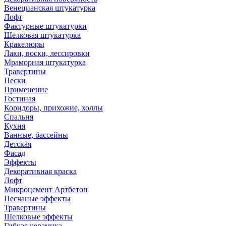
Венецианская штукатурка
Лофт
Фактурные штукатурки
Шелковая штукатурка
Кракелюры
Лаки, воски, лессировки
Мраморная штукатурка
Травертины
Пески
Применение
Гостиная
Коридоры, прихожие, холлы
Спальня
Кухня
Ванные, бассейны
Детская
Фасад
Эффекты
Декоративная краска
Лофт
Микроцемент Артбетон
Песчаные эффекты
Травертины
Шелковые эффекты
Гибкая керамика