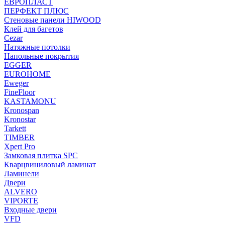
ЕВРОПЛАСТ
ПЕРФЕКТ ПЛЮС
Стеновые панели HIWOOD
Клей для багетов
Cezar
Натяжные потолки
Напольные покрытия
EGGER
EUROHOME
Eweger
FineFloor
KASTAMONU
Kronospan
Kronostar
Tarkett
TIMBER
Xpert Pro
Замковая плитка SPC
Кварцвиниловый ламинат
Ламинели
Двери
ALVERO
VIPORTE
Входные двери
VFD