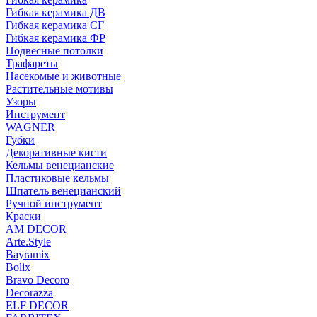
Гибкая керамика ДВ
Гибкая керамика СГ
Гибкая керамика ФР
Подвесные потолки
Трафареты
Насекомые и животные
Растительные мотивы
Узоры
Инструмент
WAGNER
Губки
Декоративные кисти
Кельмы венецианские
Пластиковые кельмы
Шпатель венецианский
Ручной инструмент
Краски
AM DECOR
Arte.Style
Bayramix
Bolix
Bravo Decoro
Decorazza
ELF DECOR