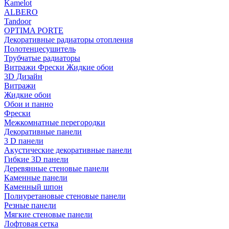
Kamelot
ALBERO
Tandoor
OPTIMA PORTE
Декоративные радиаторы отопления
Полотенцесушитель
Трубчатые радиаторы
Витражи Фрески Жидкие обои
3D Дизайн
Витражи
Жидкие обои
Обои и панно
Фрески
Межкомнатные перегородки
Декоративные панели
3 D панели
Акустические декоративные панели
Гибкие 3D панели
Деревянные стеновые панели
Каменные панели
Каменный шпон
Полиуретановые стеновые панели
Резные панели
Мягкие стеновые панели
Лофтовая сетка