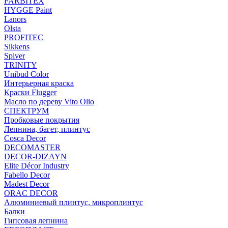
FARBITEX
HYGGE Paint
Lanors
Olsta
PROFITEC
Sikkens
Spiver
TRINITY
Unibud Color
Интерьерная краска
Краски Flugger
Масло по дереву Vito Olio
СПЕКТРУМ
Пробковые покрытия
Лепнина, багет, плинтус
Cosca Decor
DECOMASTER
DECOR-DIZAYN
Elite Décor Industry
Fabello Decor
Madest Decor
ORAC DECOR
Алюминиевый плинтус, микроплинтус
Балки
Гипсовая лепнина