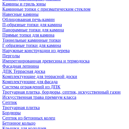
Камины и гриль зоны
Каминные топки с призматическим стеклом
Навесные камины
Облицовааная печь-камин
П-образные топки для камина
Панорамные топки для камина
Прямые топки для камина
Тоннельные каминные топки
Г-образные топки для камина
Наружные конструкции из дерева
Перголы
Импрегнированная древесина и термодоска
Фасадная лепнина
ДПК Террасная доска
Комплектующие для террасной доски
Комплектующие для фасада
Система ограждений из ДПК
Тротуарная плитка, бордюры, септик, искусственный газон
Искусственная трава премиум класса
Септик
Тротуарная плитка
Бордюры
Септик из бетонных колец
Бетонное кольцо
Крышки для колодцев