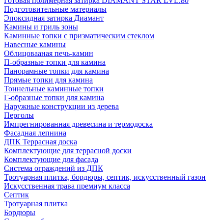
Готовая полимерная затирка DIAMANT STAR LVL.80
Подготовительные материалы
Эпоксидная затирка Диамант
Камины и гриль зоны
Каминные топки с призматическим стеклом
Навесные камины
Облицовааная печь-камин
П-образные топки для камина
Панорамные топки для камина
Прямые топки для камина
Тоннельные каминные топки
Г-образные топки для камина
Наружные конструкции из дерева
Перголы
Импрегнированная древесина и термодоска
Фасадная лепнина
ДПК Террасная доска
Комплектующие для террасной доски
Комплектующие для фасада
Система ограждений из ДПК
Тротуарная плитка, бордюры, септик, искусственный газон
Искусственная трава премиум класса
Септик
Тротуарная плитка
Бордюры