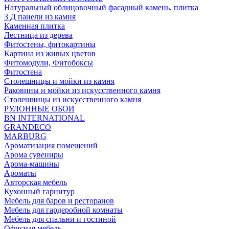
Натуральный облицовочный фасадный камень, плитка
3 Д панели из камня
Каменная плитка
Лестница из дерева
Фитостены, фитокартины
Картина из живых цветов
Фитомодули, Фитобоксы
Фитостена
Столешницы и мойки из камня
Раковины и мойки из искусственного камня
Столешницы из искусственного камня
РУЛОННЫЕ ОБОИ
BN INTERNATIONAL
GRANDECO
MARBURG
Ароматизация помещений
Арома сувениры
Арома-машины
Ароматы
Авторская мебель
Кухонный гарнитур
Мебель для баров и ресторанов
Мебель для гардеробной комнаты
Мебель для спальни и гостиной
Офисная мебель