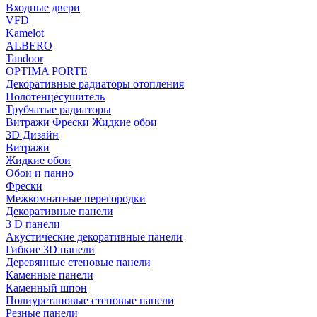
Входные двери
VFD
Kamelot
ALBERO
Tandoor
OPTIMA PORTE
Декоративные радиаторы отопления
Полотенцесушитель
Трубчатые радиаторы
Витражи Фрески Жидкие обои
3D Дизайн
Витражи
Жидкие обои
Обои и панно
Фрески
Межкомнатные перегородки
Декоративные панели
3 D панели
Акустические декоративные панели
Гибкие 3D панели
Деревянные стеновые панели
Каменные панели
Каменный шпон
Полиуретановые стеновые панели
Резные панели