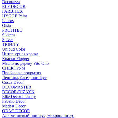
Decorazza
ELF DECOR
FARBITEX
HYGGE Paint
Lanors
Olsta
PROFITEC
Sikkens
Spiver
TRINITY
Unibud Color
Интерьерная краска
Краски Flugger
Масло по дереву Vito Olio
СПЕКТРУМ
Пробковые покрытия
Лепнина, багет, плинтус
Cosca Decor
DECOMASTER
DECOR-DIZAYN
Elite Décor Industry
Fabello Decor
Madest Decor
ORAC DECOR
Алюминиевый плинтус, микроплинтус