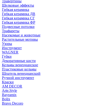
Травертины
Шелковые эффекты
Гибкая керамика
Гибкая керамика ДВ
Гибкая керамика СГ
Гибкая керамика ФР
Подвесные потолки
Трафареты
Насекомые и животные
Растительные мотивы
Узоры
Инструмент
WAGNER
Губки
Декоративные кисти
Кельмы венецианские
Пластиковые кельмы
Шпатель венецианский
Ручной инструмент
Краски
AM DECOR
Arte.Style
Bayramix
Bolix
Bravo Decoro