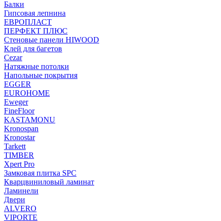
Балки
Гипсовая лепнина
ЕВРОПЛАСТ
ПЕРФЕКТ ПЛЮС
Стеновые панели HIWOOD
Клей для багетов
Cezar
Натяжные потолки
Напольные покрытия
EGGER
EUROHOME
Eweger
FineFloor
KASTAMONU
Kronospan
Kronostar
Tarkett
TIMBER
Xpert Pro
Замковая плитка SPC
Кварцвиниловый ламинат
Ламинели
Двери
ALVERO
VIPORTE