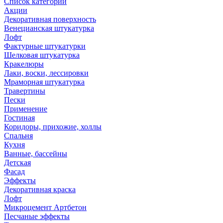
Список категорий
Акции
Декоративная поверхность
Венецианская штукатурка
Лофт
Фактурные штукатурки
Шелковая штукатурка
Кракелюры
Лаки, воски, лессировки
Мраморная штукатурка
Травертины
Пески
Применение
Гостиная
Коридоры, прихожие, холлы
Спальня
Кухня
Ванные, бассейны
Детская
Фасад
Эффекты
Декоративная краска
Лофт
Микроцемент Артбетон
Песчаные эффекты