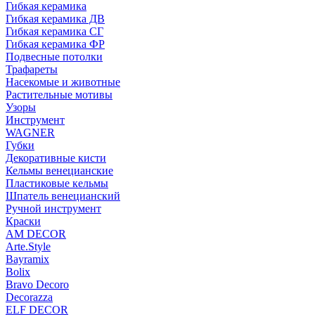
Гибкая керамика
Гибкая керамика ДВ
Гибкая керамика СГ
Гибкая керамика ФР
Подвесные потолки
Трафареты
Насекомые и животные
Растительные мотивы
Узоры
Инструмент
WAGNER
Губки
Декоративные кисти
Кельмы венецианские
Пластиковые кельмы
Шпатель венецианский
Ручной инструмент
Краски
AM DECOR
Arte.Style
Bayramix
Bolix
Bravo Decoro
Decorazza
ELF DECOR