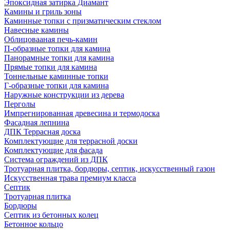
Эпоксидная затирка Диамант
Камины и гриль зоны
Каминные топки с призматическим стеклом
Навесные камины
Облицовааная печь-камин
П-образные топки для камина
Панорамные топки для камина
Прямые топки для камина
Тоннельные каминные топки
Г-образные топки для камина
Наружные конструкции из дерева
Перголы
Импрегнированная древесина и термодоска
Фасадная лепнина
ДПК Террасная доска
Комплектующие для террасной доски
Комплектующие для фасада
Система ограждений из ДПК
Тротуарная плитка, бордюры, септик, искусственный газон
Искусственная трава премиум класса
Септик
Тротуарная плитка
Бордюры
Септик из бетонных колец
Бетонное кольцо