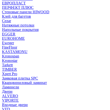
ЕВРОПЛАСТ
ПЕРФЕКТ ПЛЮС
Стеновые панели HIWOOD
Клей для багетов
Cezar
Натяжные потолки
Напольные покрытия
EGGER
EUROHOME
Eweger
FineFloor
KASTAMONU
Kronospan
Kronostar
Tarkett
TIMBER
Xpert Pro
Замковая плитка SPC
Кварцвиниловый ламинат
Ламинели
Двери
ALVERO
VIPORTE
Входные двери
VFD