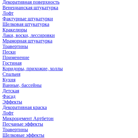
Декоративная поверхность
Венецианская штукатурка
Лофт
Фактурные штукатурки
Шелковая штукатурка
Кракелюры
Лаки, воски, лессировки
Мраморная штукатурка
Травертины
Пески
Применение
Гостиная
Коридоры, прихожие, холлы
Спальня
Кухня
Ванные, бассейны
Детская
Фасад
Эффекты
Декоративная краска
Лофт
Микроцемент Артбетон
Песчаные эффекты
Травертины
Шелковые эффекты