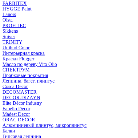
FARBITEX
HYGGE Paint
Lanors
Olsta
PROFITEC
Sikkens
Spiver
TRINITY
Unibud Color
Интерьерная краска
Краски Flugger
Масло по дереву Vito Olio
СПЕКТРУМ
Пробковые покрытия
Лепнина, багет, плинтус
Cosca Decor
DECOMASTER
DECOR-DIZAYN
Elite Décor Industry
Fabello Decor
Madest Decor
ORAC DECOR
Алюминиевый плинтус, микроплинтус
Балки
Гипсовая лепнина