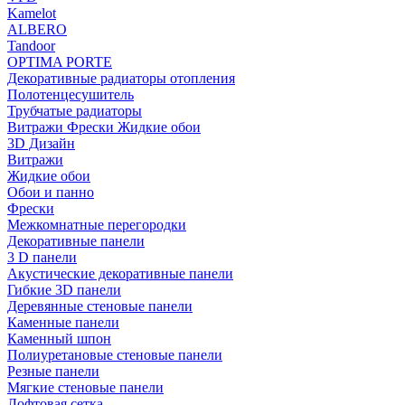
Kamelot
ALBERO
Tandoor
OPTIMA PORTE
Декоративные радиаторы отопления
Полотенцесушитель
Трубчатые радиаторы
Витражи Фрески Жидкие обои
3D Дизайн
Витражи
Жидкие обои
Обои и панно
Фрески
Межкомнатные перегородки
Декоративные панели
3 D панели
Акустические декоративные панели
Гибкие 3D панели
Деревянные стеновые панели
Каменные панели
Каменный шпон
Полиуретановые стеновые панели
Резные панели
Мягкие стеновые панели
Лофтовая сетка