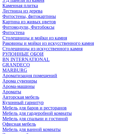
3 Д панели из камня
Каменная плитка
Лестница из дерева
Фитостены, фитокартины
Картина из живых цветов
Фитомодули, Фитобоксы
Фитостена
Столешницы и мойки из камня
Раковины и мойки из искусственного камня
Столешницы из искусственного камня
РУЛОННЫЕ ОБОИ
BN INTERNATIONAL
GRANDECO
MARBURG
Ароматизация помещений
Арома сувениры
Арома-машины
Ароматы
Авторская мебель
Кухонный гарнитур
Мебель для баров и ресторанов
Мебель для гардеробной комнаты
Мебель для спальни и гостиной
Офисная мебель
Мебель для ванной комнаты