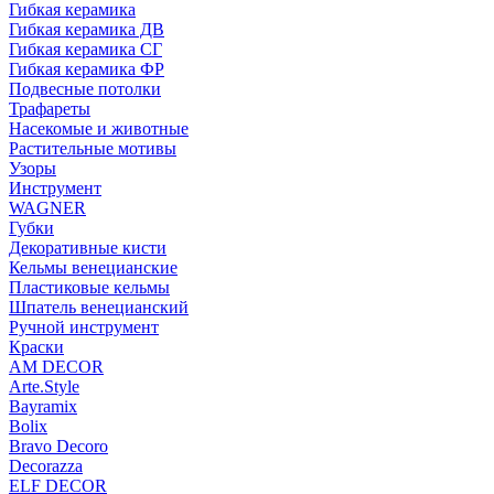
Гибкая керамика
Гибкая керамика ДВ
Гибкая керамика СГ
Гибкая керамика ФР
Подвесные потолки
Трафареты
Насекомые и животные
Растительные мотивы
Узоры
Инструмент
WAGNER
Губки
Декоративные кисти
Кельмы венецианские
Пластиковые кельмы
Шпатель венецианский
Ручной инструмент
Краски
AM DECOR
Arte.Style
Bayramix
Bolix
Bravo Decoro
Decorazza
ELF DECOR