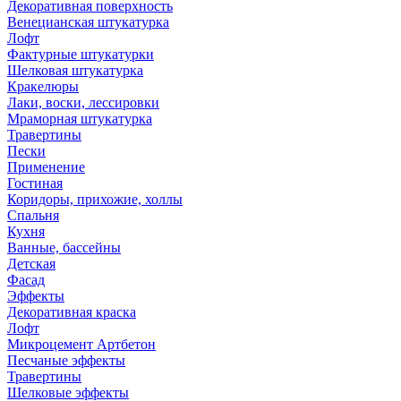
Декоративная поверхность
Венецианская штукатурка
Лофт
Фактурные штукатурки
Шелковая штукатурка
Кракелюры
Лаки, воски, лессировки
Мраморная штукатурка
Травертины
Пески
Применение
Гостиная
Коридоры, прихожие, холлы
Спальня
Кухня
Ванные, бассейны
Детская
Фасад
Эффекты
Декоративная краска
Лофт
Микроцемент Артбетон
Песчаные эффекты
Травертины
Шелковые эффекты