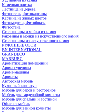
3 Д панели из камня
Каменная плитка
Лестница из дерева
Фитостены, фитокартины
Картина из живых цветов
Фитомодули, Фитобоксы
Фитостена
Столешницы и мойки из камня
Раковины и мойки из искусственного камня
Столешницы из искусственного камня
РУЛОННЫЕ ОБОИ
BN INTERNATIONAL
GRANDECO
MARBURG
Ароматизация помещений
Арома сувениры
Арома-машины
Ароматы
Авторская мебель
Кухонный гарнитур
Мебель для баров и ресторанов
Мебель для гардеробной комнаты
Мебель для спальни и гостиной
Офисная мебель
Мебель для ванной комнаты