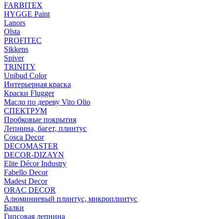
FARBITEX
HYGGE Paint
Lanors
Olsta
PROFITEC
Sikkens
Spiver
TRINITY
Unibud Color
Интерьерная краска
Краски Flugger
Масло по дереву Vito Olio
СПЕКТРУМ
Пробковые покрытия
Лепнина, багет, плинтус
Cosca Decor
DECOMASTER
DECOR-DIZAYN
Elite Décor Industry
Fabello Decor
Madest Decor
ORAC DECOR
Алюминиевый плинтус, микроплинтус
Балки
Гипсовая лепнина