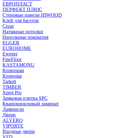
ЕВРОПЛАСТ
ПЕРФЕКТ ПЛЮС
Стеновые панели HIWOOD
Клей для багетов
Cezar
Натяжные потолки
Напольные покрытия
EGGER
EUROHOME
Eweger
FineFloor
KASTAMONU
Kronospan
Kronostar
Tarkett
TIMBER
Xpert Pro
Замковая плитка SPC
Кварцвиниловый ламинат
Ламинели
Двери
ALVERO
VIPORTE
Входные двери
VFD