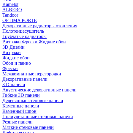
Kamelot
ALBERO
Tandoor
OPTIMA PORTE
Декоративные радиаторы отопления
Полотенцесушитель
Трубчатые радиаторы
Витражи Фрески Жидкие обои
3D Дизайн
Витражи
Жидкие обои
Обои и панно
Фрески
Межкомнатные перегородки
Декоративные панели
3 D панели
Акустические декоративные панели
Гибкие 3D панели
Деревянные стеновые панели
Каменные панели
Каменный шпон
Полиуретановые стеновые панели
Резные панели
Мягкие стеновые панели
Лофтовая сетка