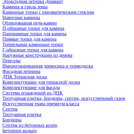
Эпоксидная затирка Диамант
Камины и гриль зоны
Каминные топки с призматическим стеклом
Навесные камины
Облицовааная печь-камин
П-образные топки для камина
Панорамные топки для камина
Прямые топки для камина
Тоннельные каминные топки
Г-образные топки для камина
Наружные конструкции из дерева
Перголы
Импрегнированная древесина и термодоска
Фасадная лепнина
ДПК Террасная доска
Комплектующие для террасной доски
Комплектующие для фасада
Система ограждений из ДПК
Тротуарная плитка, бордюры, септик, искусственный газон
Искусственная трава премиум класса
Септик
Тротуарная плитка
Бордюры
Септик из бетонных колец
Бетонное кольцо