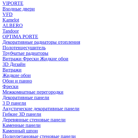
VIPORTE
Входные двери
VFD
Kamelot
ALBERO
Tandoor
OPTIMA PORTE
Декоративные радиаторы отопления
Полотенцесушитель
Трубчатые радиаторы
Витражи Фрески Жидкие обои
3D Дизайн
Витражи
Жидкие обои
Обои и панно
Фрески
Межкомнатные перегородки
Декоративные панели
3 D панели
Акустические декоративные панели
Гибкие 3D панели
Деревянные стеновые панели
Каменные панели
Каменный шпон
Полиуретановые стеновые панели