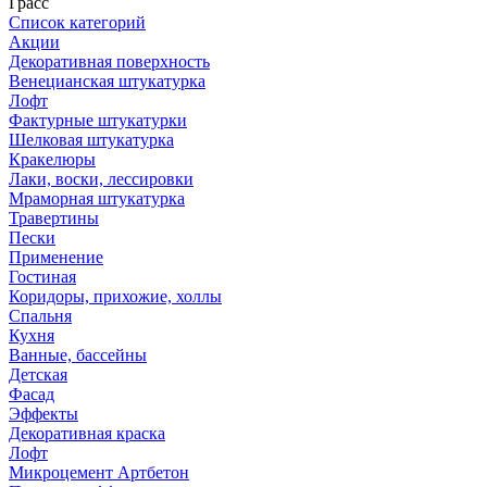
Грасс
Список категорий
Акции
Декоративная поверхность
Венецианская штукатурка
Лофт
Фактурные штукатурки
Шелковая штукатурка
Кракелюры
Лаки, воски, лессировки
Мраморная штукатурка
Травертины
Пески
Применение
Гостиная
Коридоры, прихожие, холлы
Спальня
Кухня
Ванные, бассейны
Детская
Фасад
Эффекты
Декоративная краска
Лофт
Микроцемент Артбетон