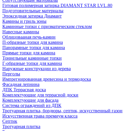
Сопутствующие материалы
Готовая полимерная затирка DIAMANT STAR LVL.80
Подготовительные материалы
Эпоксидная затирка Диамант
Камины и гриль зоны
Каминные топки с призматическим стеклом
Навесные камины
Облицовааная печь-камин
П-образные топки для камина
Панорамные топки для камина
Прямые топки для камина
Тоннельные каминные топки
Г-образные топки для камина
Наружные конструкции из дерева
Перголы
Импрегнированная древесина и термодоска
Фасадная лепнина
ДПК Террасная доска
Комплектующие для террасной доски
Комплектующие для фасада
Система ограждений из ДПК
Тротуарная плитка, бордюры, септик, искусственный газон
Искусственная трава премиум класса
Септик
Тротуарная плитка