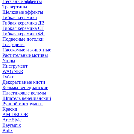
Песчаные эффекты
Травертины
Шелковые эффекты
Гибкая керамика
Гибкая керамика ДВ
Гибкая керамика СГ
Гибкая керамика ФР
Подвесные потолки
Трафареты
Насекомые и животные
Растительные мотивы
Узоры
Инструмент
WAGNER
Губки
Декоративные кисти
Кельмы венецианские
Пластиковые кельмы
Шпатель венецианский
Ручной инструмент
Краски
AM DECOR
Arte.Style
Bayramix
Bolix