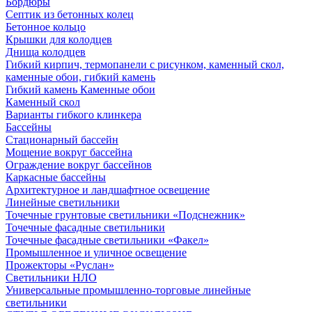
Бордюры
Септик из бетонных колец
Бетонное кольцо
Крышки для колодцев
Днища колодцев
Гибкий кирпич, термопанели с рисунком, каменный скол,
каменные обои, гибкий камень
Гибкий камень Каменные обои
Каменный скол
Варианты гибкого клинкера
Бассейны
Стационарный бассейн
Мощение вокруг бассейна
Ограждение вокруг бассейнов
Каркасные бассейны
Архитектурное и ландшафтное освещение
Линейные светильники
Точечные грунтовые светильники «Подснежник»
Точечные фасадные светильники
Точечные фасадные светильники «Факел»
Промышленное и уличное освещение
Прожекторы «Руслан»
Светильники НЛО
Универсальные промышленно-торговые линейные
светильники