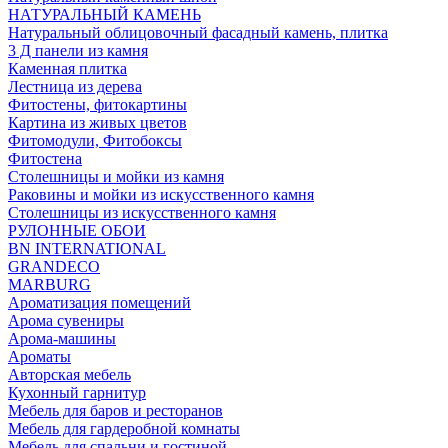
НАТУРАЛЬНЫЙ КАМЕНЬ
Натуральный облицовочный фасадный камень, плитка
3 Д панели из камня
Каменная плитка
Лестница из дерева
Фитостены, фитокартины
Картина из живых цветов
Фитомодули, Фитобоксы
Фитостена
Столешницы и мойки из камня
Раковины и мойки из искусственного камня
Столешницы из искусственного камня
РУЛОННЫЕ ОБОИ
BN INTERNATIONAL
GRANDECO
MARBURG
Ароматизация помещений
Арома сувениры
Арома-машины
Ароматы
Авторская мебель
Кухонный гарнитур
Мебель для баров и ресторанов
Мебель для гардеробной комнаты
Мебель для спальни и гостиной