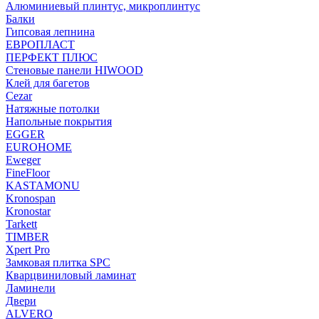
Алюминиевый плинтус, микроплинтус
Балки
Гипсовая лепнина
ЕВРОПЛАСТ
ПЕРФЕКТ ПЛЮС
Стеновые панели HIWOOD
Клей для багетов
Cezar
Натяжные потолки
Напольные покрытия
EGGER
EUROHOME
Eweger
FineFloor
KASTAMONU
Kronospan
Kronostar
Tarkett
TIMBER
Xpert Pro
Замковая плитка SPC
Кварцвиниловый ламинат
Ламинели
Двери
ALVERO