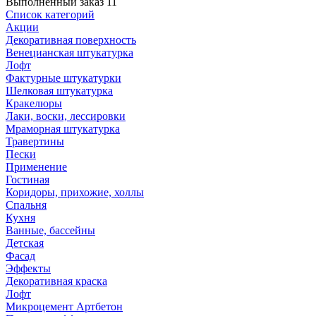
Выполненный заказ 11
Список категорий
Акции
Декоративная поверхность
Венецианская штукатурка
Лофт
Фактурные штукатурки
Шелковая штукатурка
Кракелюры
Лаки, воски, лессировки
Мраморная штукатурка
Травертины
Пески
Применение
Гостиная
Коридоры, прихожие, холлы
Спальня
Кухня
Ванные, бассейны
Детская
Фасад
Эффекты
Декоративная краска
Лофт
Микроцемент Артбетон