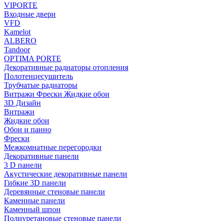
VIPORTE
Входные двери
VFD
Kamelot
ALBERO
Tandoor
OPTIMA PORTE
Декоративные радиаторы отопления
Полотенцесушитель
Трубчатые радиаторы
Витражи Фрески Жидкие обои
3D Дизайн
Витражи
Жидкие обои
Обои и панно
Фрески
Межкомнатные перегородки
Декоративные панели
3 D панели
Акустические декоративные панели
Гибкие 3D панели
Деревянные стеновые панели
Каменные панели
Каменный шпон
Полиуретановые стеновые панели