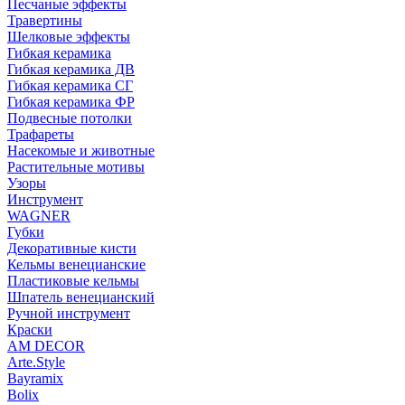
Песчаные эффекты
Травертины
Шелковые эффекты
Гибкая керамика
Гибкая керамика ДВ
Гибкая керамика СГ
Гибкая керамика ФР
Подвесные потолки
Трафареты
Насекомые и животные
Растительные мотивы
Узоры
Инструмент
WAGNER
Губки
Декоративные кисти
Кельмы венецианские
Пластиковые кельмы
Шпатель венецианский
Ручной инструмент
Краски
AM DECOR
Arte.Style
Bayramix
Bolix