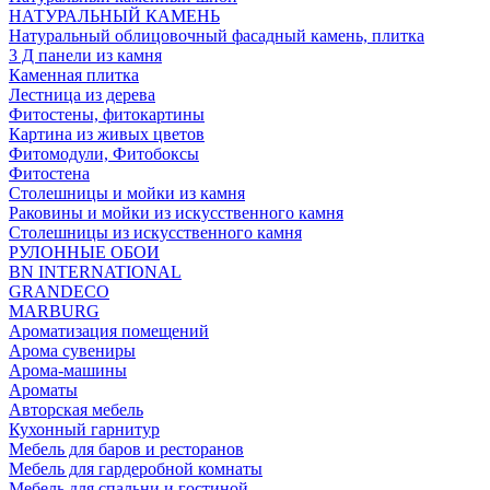
НАТУРАЛЬНЫЙ КАМЕНЬ
Натуральный облицовочный фасадный камень, плитка
3 Д панели из камня
Каменная плитка
Лестница из дерева
Фитостены, фитокартины
Картина из живых цветов
Фитомодули, Фитобоксы
Фитостена
Столешницы и мойки из камня
Раковины и мойки из искусственного камня
Столешницы из искусственного камня
РУЛОННЫЕ ОБОИ
BN INTERNATIONAL
GRANDECO
MARBURG
Ароматизация помещений
Арома сувениры
Арома-машины
Ароматы
Авторская мебель
Кухонный гарнитур
Мебель для баров и ресторанов
Мебель для гардеробной комнаты
Мебель для спальни и гостиной