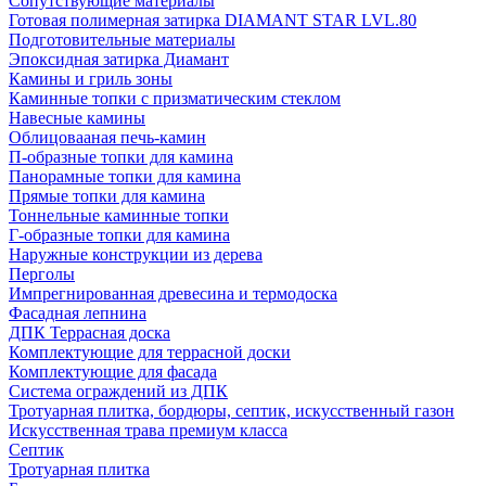
Сопутствующие материалы
Готовая полимерная затирка DIAMANT STAR LVL.80
Подготовительные материалы
Эпоксидная затирка Диамант
Камины и гриль зоны
Каминные топки с призматическим стеклом
Навесные камины
Облицовааная печь-камин
П-образные топки для камина
Панорамные топки для камина
Прямые топки для камина
Тоннельные каминные топки
Г-образные топки для камина
Наружные конструкции из дерева
Перголы
Импрегнированная древесина и термодоска
Фасадная лепнина
ДПК Террасная доска
Комплектующие для террасной доски
Комплектующие для фасада
Система ограждений из ДПК
Тротуарная плитка, бордюры, септик, искусственный газон
Искусственная трава премиум класса
Септик
Тротуарная плитка