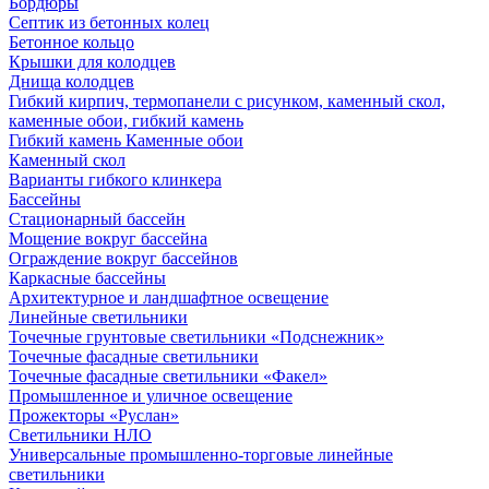
Бордюры
Септик из бетонных колец
Бетонное кольцо
Крышки для колодцев
Днища колодцев
Гибкий кирпич, термопанели с рисунком, каменный скол,
каменные обои, гибкий камень
Гибкий камень Каменные обои
Каменный скол
Варианты гибкого клинкера
Бассейны
Стационарный бассейн
Мощение вокруг бассейна
Ограждение вокруг бассейнов
Каркасные бассейны
Архитектурное и ландшафтное освещение
Линейные светильники
Точечные грунтовые светильники «Подснежник»
Точечные фасадные светильники
Точечные фасадные светильники «Факел»
Промышленное и уличное освещение
Прожекторы «Руслан»
Светильники НЛО
Универсальные промышленно-торговые линейные
светильники