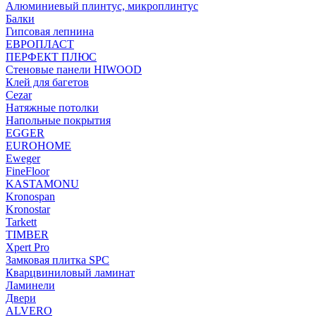
Алюминиевый плинтус, микроплинтус
Балки
Гипсовая лепнина
ЕВРОПЛАСТ
ПЕРФЕКТ ПЛЮС
Стеновые панели HIWOOD
Клей для багетов
Cezar
Натяжные потолки
Напольные покрытия
EGGER
EUROHOME
Eweger
FineFloor
KASTAMONU
Kronospan
Kronostar
Tarkett
TIMBER
Xpert Pro
Замковая плитка SPC
Кварцвиниловый ламинат
Ламинели
Двери
ALVERO