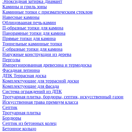
Эпоксидная затирка Диамант
Камины и гриль зоны
Каминные топки с призматическим стеклом
Навесные камины
Облицовааная печь-камин
П-образные топки для камина
Панорамные топки для камина
Прямые топки для камина
Тоннельные каминные топки
Г-образные топки для камина
Наружные конструкции из дерева
Перголы
Импрегнированная древесина и термодоска
Фасадная лепнина
ДПК Террасная доска
Комплектующие для террасной доски
Комплектующие для фасада
Система ограждений из ДПК
Тротуарная плитка, бордюры, септик, искусственный газон
Искусственная трава премиум класса
Септик
Тротуарная плитка
Бордюры
Септик из бетонных колец
Бетонное кольцо