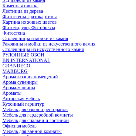
3 Д панели из камня
Каменная плитка
Лестница из дерева
Фитостены, фитокартины
Картина из живых цветов
Фитомодули, Фитобоксы
Фитостена
Столешницы и мойки из камня
Раковины и мойки из искусственного камня
Столешницы из искусственного камня
РУЛОННЫЕ ОБОИ
BN INTERNATIONAL
GRANDECO
MARBURG
Ароматизация помещений
Арома сувениры
Арома-машины
Ароматы
Авторская мебель
Кухонный гарнитур
Мебель для баров и ресторанов
Мебель для гардеробной комнаты
Мебель для спальни и гостиной
Офисная мебель
Мебель для ванной комнаты