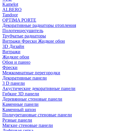
Kamelot
ALBERO
Tandoor
OPTIMA PORTE
Декоративные радиаторы отопления
Полотенцесушитель
Трубчатые радиаторы
Витражи Фрески Жидкие обои
3D Дизайн
Витражи
Жидкие обои
Обои и панно
Фрески
Межкомнатные перегородки
Декоративные панели
3 D панели
Акустические декоративные панели
Гибкие 3D панели
Деревянные стеновые панели
Каменные панели
Каменный шпон
Полиуретановые стеновые панели
Резные панели
Мягкие стеновые панели
Лофтовая сетка