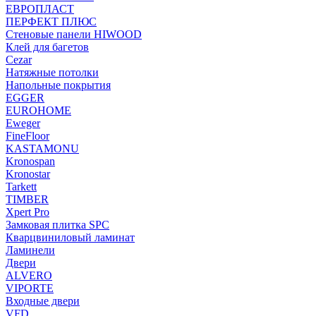
ЕВРОПЛАСТ
ПЕРФЕКТ ПЛЮС
Стеновые панели HIWOOD
Клей для багетов
Cezar
Натяжные потолки
Напольные покрытия
EGGER
EUROHOME
Eweger
FineFloor
KASTAMONU
Kronospan
Kronostar
Tarkett
TIMBER
Xpert Pro
Замковая плитка SPC
Кварцвиниловый ламинат
Ламинели
Двери
ALVERO
VIPORTE
Входные двери
VFD