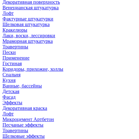
Декоративная поверхность
Венецианская штукатурка
Лофт
Фактурные штукатурки
Шелковая штукатурка
Кракелюры
Лаки, воски, лессировки
Мраморная штукатурка
Травертины
Пески
Применение
Гостиная
Коридоры, прихожие, холлы
Спальня
Кухня
Ванные, бассейны
Детская
Фасад
Эффекты
Декоративная краска
Лофт
Микроцемент Артбетон
Песчаные эффекты
Травертины
Шелковые эффекты