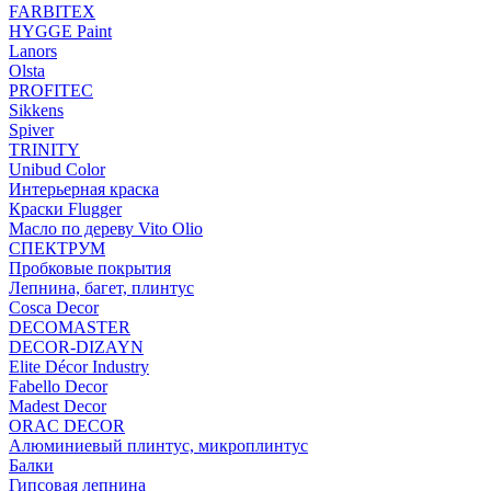
FARBITEX
HYGGE Paint
Lanors
Olsta
PROFITEC
Sikkens
Spiver
TRINITY
Unibud Color
Интерьерная краска
Краски Flugger
Масло по дереву Vito Olio
СПЕКТРУМ
Пробковые покрытия
Лепнина, багет, плинтус
Cosca Decor
DECOMASTER
DECOR-DIZAYN
Elite Décor Industry
Fabello Decor
Madest Decor
ORAC DECOR
Алюминиевый плинтус, микроплинтус
Балки
Гипсовая лепнина