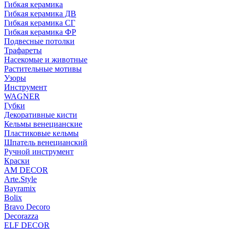
Гибкая керамика
Гибкая керамика ДВ
Гибкая керамика СГ
Гибкая керамика ФР
Подвесные потолки
Трафареты
Насекомые и животные
Растительные мотивы
Узоры
Инструмент
WAGNER
Губки
Декоративные кисти
Кельмы венецианские
Пластиковые кельмы
Шпатель венецианский
Ручной инструмент
Краски
AM DECOR
Arte.Style
Bayramix
Bolix
Bravo Decoro
Decorazza
ELF DECOR