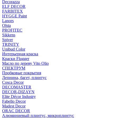
Decorazza
ELF DECOR
FARBITEX
HYGGE Paint
Lanors
Olsta
PROFITEC
Sikkens
Spiver
TRINITY
Unibud Color
Интерьерная краска
Краски Flugger
Масло по дереву Vito Olio
СПЕКТРУМ
Пробковые покрытия
Лепнина, багет, плинтус
Cosca Decor
DECOMASTER
DECOR-DIZAYN
Elite Décor Industry
Fabello Decor
Madest Decor
ORAC DECOR
Алюминиевый плинтус, микроплинтус