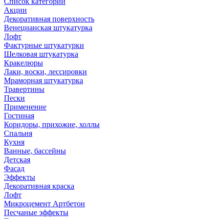
Список категорий
Акции
Декоративная поверхность
Венецианская штукатурка
Лофт
Фактурные штукатурки
Шелковая штукатурка
Кракелюры
Лаки, воски, лессировки
Мраморная штукатурка
Травертины
Пески
Применение
Гостиная
Коридоры, прихожие, холлы
Спальня
Кухня
Ванные, бассейны
Детская
Фасад
Эффекты
Декоративная краска
Лофт
Микроцемент Артбетон
Песчаные эффекты