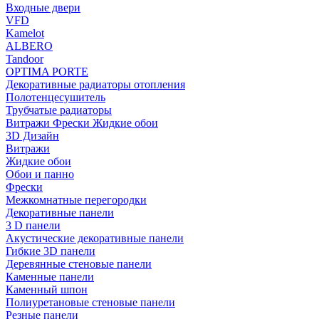
Входные двери
VFD
Kamelot
ALBERO
Tandoor
OPTIMA PORTE
Декоративные радиаторы отопления
Полотенцесушитель
Трубчатые радиаторы
Витражи Фрески Жидкие обои
3D Дизайн
Витражи
Жидкие обои
Обои и панно
Фрески
Межкомнатные перегородки
Декоративные панели
3 D панели
Акустические декоративные панели
Гибкие 3D панели
Деревянные стеновые панели
Каменные панели
Каменный шпон
Полиуретановые стеновые панели
Резные панели