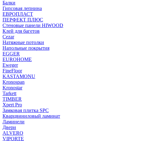
Балки
Гипсовая лепнина
ЕВРОПЛАСТ
ПЕРФЕКТ ПЛЮС
Стеновые панели HIWOOD
Клей для багетов
Cezar
Натяжные потолки
Напольные покрытия
EGGER
EUROHOME
Eweger
FineFloor
KASTAMONU
Kronospan
Kronostar
Tarkett
TIMBER
Xpert Pro
Замковая плитка SPC
Кварцвиниловый ламинат
Ламинели
Двери
ALVERO
VIPORTE