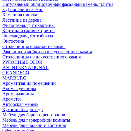
Натуральный облицовочный фасадный камень, плитка
3 Д панели из камня
Каменная плитка
Лестница из дерева
Фитостены, фитокартины
Картина из живых цветов
Фитомодули, Фитобоксы
Фитостена
Столешницы и мойки из камня
Раковины и мойки из искусственного камня
Столешницы из искусственного камня
РУЛОННЫЕ ОБОИ
BN INTERNATIONAL
GRANDECO
MARBURG
Ароматизация помещений
Арома сувениры
Арома-машины
Ароматы
Авторская мебель
Кухонный гарнитур
Мебель для баров и ресторанов
Мебель для гардеробной комнаты
Мебель для спальни и гостиной
Офисная мебель