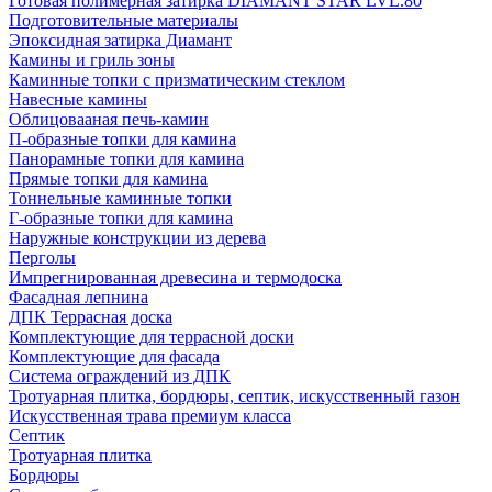
Готовая полимерная затирка DIAMANT STAR LVL.80
Подготовительные материалы
Эпоксидная затирка Диамант
Камины и гриль зоны
Каминные топки с призматическим стеклом
Навесные камины
Облицовааная печь-камин
П-образные топки для камина
Панорамные топки для камина
Прямые топки для камина
Тоннельные каминные топки
Г-образные топки для камина
Наружные конструкции из дерева
Перголы
Импрегнированная древесина и термодоска
Фасадная лепнина
ДПК Террасная доска
Комплектующие для террасной доски
Комплектующие для фасада
Система ограждений из ДПК
Тротуарная плитка, бордюры, септик, искусственный газон
Искусственная трава премиум класса
Септик
Тротуарная плитка
Бордюры