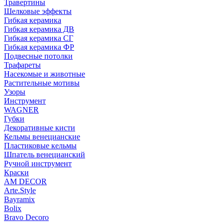
Травертины
Шелковые эффекты
Гибкая керамика
Гибкая керамика ДВ
Гибкая керамика СГ
Гибкая керамика ФР
Подвесные потолки
Трафареты
Насекомые и животные
Растительные мотивы
Узоры
Инструмент
WAGNER
Губки
Декоративные кисти
Кельмы венецианские
Пластиковые кельмы
Шпатель венецианский
Ручной инструмент
Краски
AM DECOR
Arte.Style
Bayramix
Bolix
Bravo Decoro