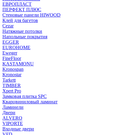
ЕВРОПЛАСТ
ПЕРФЕКТ ПЛЮС
Стеновые панели HIWOOD
Клей для багетов
Cezar
Натяжные потолки
Напольные покрытия
EGGER
EUROHOME
Eweger
FineFloor
KASTAMONU
Kronospan
Kronostar
Tarkett
TIMBER
Xpert Pro
Замковая плитка SPC
Кварцвиниловый ламинат
Ламинели
Двери
ALVERO
VIPORTE
Входные двери
VFD