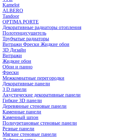
Kamelot
ALBERO
Tandoor
OPTIMA PORTE
Декоративные радиаторы отопления
Полотенцесушитель
Трубчатые радиаторы
Витражи Фрески Жидкие обои
3D Дизайн
Витражи
Жидкие обои
Обои и панно
Фрески
Межкомнатные перегородки
Декоративные панели
3 D панели
Акустические декоративные панели
Гибкие 3D панели
Деревянные стеновые панели
Каменные панели
Каменный шпон
Полиуретановые стеновые панели
Резные панели
Мягкие стеновые панели
Лофтовая сетка