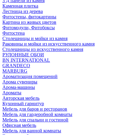
3 Д панели из камня
Каменная плитка
Лестница из дерева
Фитостены, фитокартины
Картина из живых цветов
Фитомодули, Фитобоксы
Фитостена
Столешницы и мойки из камня
Раковины и мойки из искусственного камня
Столешницы из искусственного камня
РУЛОННЫЕ ОБОИ
BN INTERNATIONAL
GRANDECO
MARBURG
Ароматизация помещений
Арома сувениры
Арома-машины
Ароматы
Авторская мебель
Кухонный гарнитур
Мебель для баров и ресторанов
Мебель для гардеробной комнаты
Мебель для спальни и гостиной
Офисная мебель
Мебель для ванной комнаты