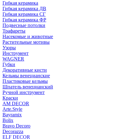
Гибкая керамика
Гибкая керамика ДВ
Гибкая керамика СГ
Гибкая керамика ФР
Подвесные потолки
Трафареты
Насекомые и животные
Растительные мотивы
Узоры
Инструмент
WAGNER
Губки
Декоративные кисти
Кельмы венецианские
Пластиковые кельмы
Шпатель венецианский
Ручной инструмент
Краски
AM DECOR
Arte.Style
Bayramix
Bolix
Bravo Decoro
Decorazza
ELF DECOR