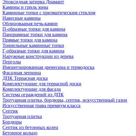
Эпоксидная затирка Диамант
Камины и гриль зоны
Каминные топки с призматическим стеклом
Навесные камины
Облицовааная печь-камин
П-образные топки для камина
Панорамные топки для камина
Прямые топки для камина
Тоннельные каминные топки
Г-образные топки для камина
Наружные конструкции из дерева
Перголы
Импрегнированная древесина и термодоска
Фасадная лепнина
ДПК Террасная доска
Комплектующие для террасной доски
Комплектующие для фасада
Система ограждений из ДПК
Тротуарная плитка, бордюры, септик, искусственный газон
Искусственная трава премиум класса
Септик
Тротуарная плитка
Бордюры
Септик из бетонных колец
Бетонное кольцо