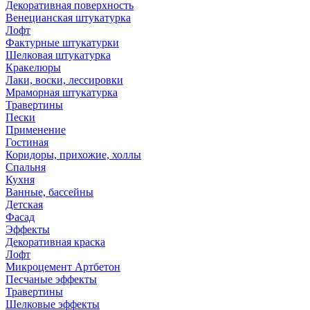
Декоративная поверхность
Венецианская штукатурка
Лофт
Фактурные штукатурки
Шелковая штукатурка
Кракелюры
Лаки, воски, лессировки
Мраморная штукатурка
Травертины
Пески
Применение
Гостиная
Коридоры, прихожие, холлы
Спальня
Кухня
Ванные, бассейны
Детская
Фасад
Эффекты
Декоративная краска
Лофт
Микроцемент Артбетон
Песчаные эффекты
Травертины
Шелковые эффекты