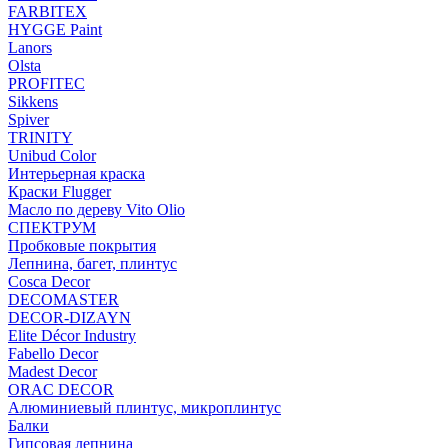
FARBITEX
HYGGE Paint
Lanors
Olsta
PROFITEC
Sikkens
Spiver
TRINITY
Unibud Color
Интерьерная краска
Краски Flugger
Масло по дереву Vito Olio
СПЕКТРУМ
Пробковые покрытия
Лепнина, багет, плинтус
Cosca Decor
DECOMASTER
DECOR-DIZAYN
Elite Décor Industry
Fabello Decor
Madest Decor
ORAC DECOR
Алюминиевый плинтус, микроплинтус
Балки
Гипсовая лепнина