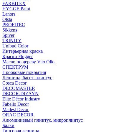
FARBITEX
HYGGE Paint
Lanors
Olsta
PROFITEC
Sikkens
Spiver
TRINITY
Unibud Color
Интерьерная краска
Краски Flugger
Масло по дереву Vito Olio
СПЕКТРУМ
Пробковые покрытия
Лепнина, багет, плинтус
Cosca Decor
DECOMASTER
DECOR-DIZAYN
Elite Décor Industry
Fabello Decor
Madest Decor
ORAC DECOR
Алюминиевый плинтус, микроплинтус
Балки
Гипсовая лепнина