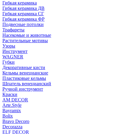
Гибкая керамика
Гибкая керамика ДВ
Гибкая керамика СГ
Гибкая керамика ФР
Подвесные потолки
Трафареты
Насекомые и животные
Растительные мотивы
Узоры
Инструмент
WAGNER
Губки
Декоративные кисти
Кельмы венецианские
Пластиковые кельмы
Шпатель венецианский
Ручной инструмент
Краски
AM DECOR
Arte.Style
Bayramix
Bolix
Bravo Decoro
Decorazza
ELF DECOR