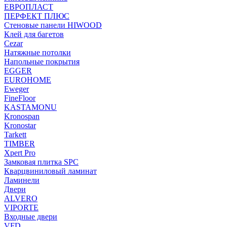
ЕВРОПЛАСТ
ПЕРФЕКТ ПЛЮС
Стеновые панели HIWOOD
Клей для багетов
Cezar
Натяжные потолки
Напольные покрытия
EGGER
EUROHOME
Eweger
FineFloor
KASTAMONU
Kronospan
Kronostar
Tarkett
TIMBER
Xpert Pro
Замковая плитка SPC
Кварцвиниловый ламинат
Ламинели
Двери
ALVERO
VIPORTE
Входные двери
VFD