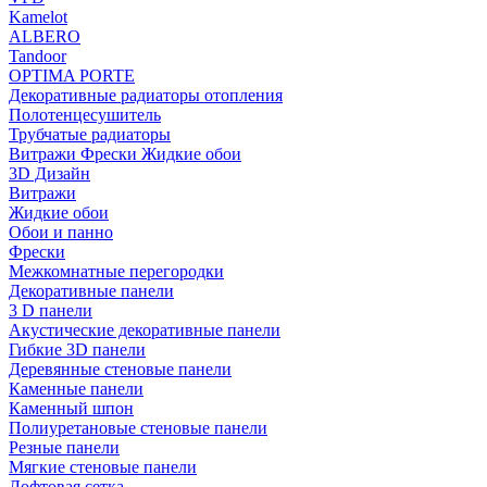
Kamelot
ALBERO
Tandoor
OPTIMA PORTE
Декоративные радиаторы отопления
Полотенцесушитель
Трубчатые радиаторы
Витражи Фрески Жидкие обои
3D Дизайн
Витражи
Жидкие обои
Обои и панно
Фрески
Межкомнатные перегородки
Декоративные панели
3 D панели
Акустические декоративные панели
Гибкие 3D панели
Деревянные стеновые панели
Каменные панели
Каменный шпон
Полиуретановые стеновые панели
Резные панели
Мягкие стеновые панели
Лофтовая сетка