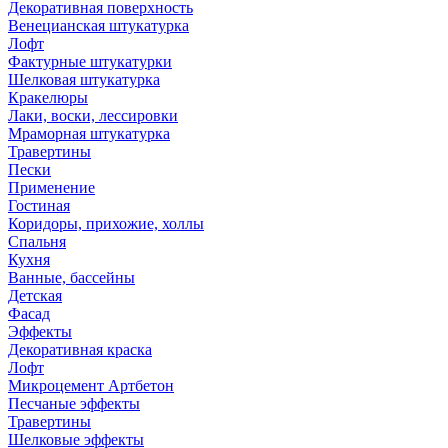
Декоративная поверхность
Венецианская штукатурка
Лофт
Фактурные штукатурки
Шелковая штукатурка
Кракелюры
Лаки, воски, лессировки
Мраморная штукатурка
Травертины
Пески
Применение
Гостиная
Коридоры, прихожие, холлы
Спальня
Кухня
Ванные, бассейны
Детская
Фасад
Эффекты
Декоративная краска
Лофт
Микроцемент Артбетон
Песчаные эффекты
Травертины
Шелковые эффекты