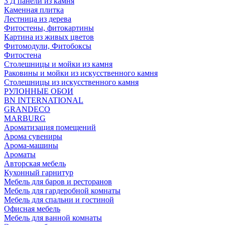
3 Д панели из камня
Каменная плитка
Лестница из дерева
Фитостены, фитокартины
Картина из живых цветов
Фитомодули, Фитобоксы
Фитостена
Столешницы и мойки из камня
Раковины и мойки из искусственного камня
Столешницы из искусственного камня
РУЛОННЫЕ ОБОИ
BN INTERNATIONAL
GRANDECO
MARBURG
Ароматизация помещений
Арома сувениры
Арома-машины
Ароматы
Авторская мебель
Кухонный гарнитур
Мебель для баров и ресторанов
Мебель для гардеробной комнаты
Мебель для спальни и гостиной
Офисная мебель
Мебель для ванной комнаты