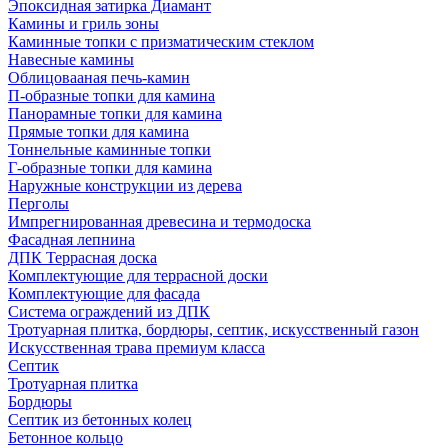
Эпоксидная затирка Диамант
Камины и гриль зоны
Каминные топки с призматическим стеклом
Навесные камины
Облицовааная печь-камин
П-образные топки для камина
Панорамные топки для камина
Прямые топки для камина
Тоннельные каминные топки
Г-образные топки для камина
Наружные конструкции из дерева
Перголы
Импрегнированная древесина и термодоска
Фасадная лепнина
ДПК Террасная доска
Комплектующие для террасной доски
Комплектующие для фасада
Система ограждений из ДПК
Тротуарная плитка, бордюры, септик, искусственный газон
Искусственная трава премиум класса
Септик
Тротуарная плитка
Бордюры
Септик из бетонных колец
Бетонное кольцо