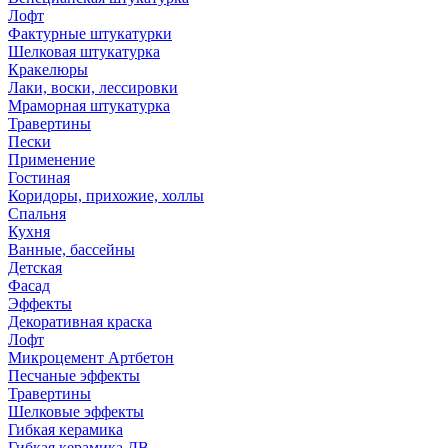
Лофт
Фактурные штукатурки
Шелковая штукатурка
Кракелюры
Лаки, воски, лессировки
Мраморная штукатурка
Травертины
Пески
Применение
Гостиная
Коридоры, прихожие, холлы
Спальня
Кухня
Ванные, бассейны
Детская
Фасад
Эффекты
Декоративная краска
Лофт
Микроцемент Артбетон
Песчаные эффекты
Травертины
Шелковые эффекты
Гибкая керамика
Гибкая керамика ДВ