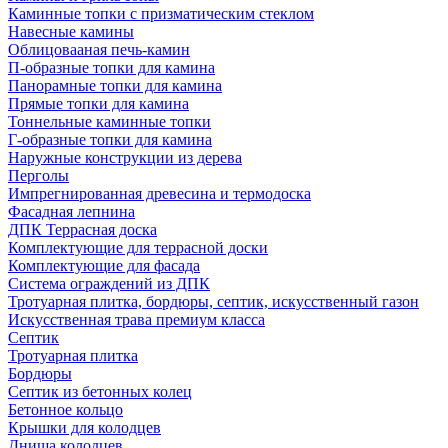
Каминные топки с призматическим стеклом
Навесные камины
Облицовааная печь-камин
П-образные топки для камина
Панорамные топки для камина
Прямые топки для камина
Тоннельные каминные топки
Г-образные топки для камина
Наружные конструкции из дерева
Перголы
Импрегнированная древесина и термодоска
Фасадная лепнина
ДПК Террасная доска
Комплектующие для террасной доски
Комплектующие для фасада
Система ограждений из ДПК
Тротуарная плитка, бордюры, септик, искусственный газон
Искусственная трава премиум класса
Септик
Тротуарная плитка
Бордюры
Септик из бетонных колец
Бетонное кольцо
Крышки для колодцев
Днища колодцев