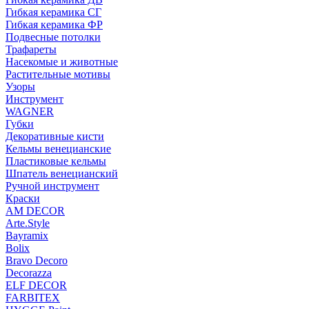
Гибкая керамика СГ
Гибкая керамика ФР
Подвесные потолки
Трафареты
Насекомые и животные
Растительные мотивы
Узоры
Инструмент
WAGNER
Губки
Декоративные кисти
Кельмы венецианские
Пластиковые кельмы
Шпатель венецианский
Ручной инструмент
Краски
AM DECOR
Arte.Style
Bayramix
Bolix
Bravo Decoro
Decorazza
ELF DECOR
FARBITEX