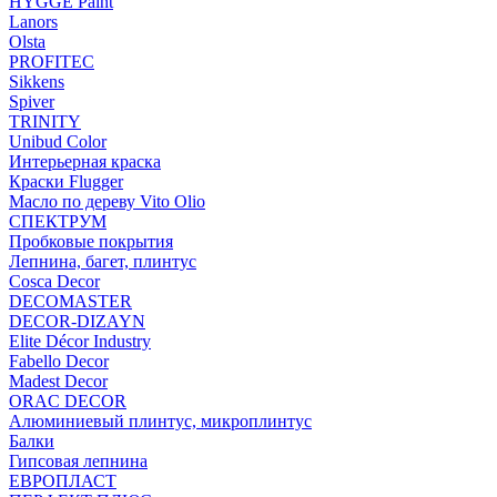
HYGGE Paint
Lanors
Olsta
PROFITEC
Sikkens
Spiver
TRINITY
Unibud Color
Интерьерная краска
Краски Flugger
Масло по дереву Vito Olio
СПЕКТРУМ
Пробковые покрытия
Лепнина, багет, плинтус
Cosca Decor
DECOMASTER
DECOR-DIZAYN
Elite Décor Industry
Fabello Decor
Madest Decor
ORAC DECOR
Алюминиевый плинтус, микроплинтус
Балки
Гипсовая лепнина
ЕВРОПЛАСТ