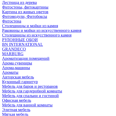
Лестница из дерева
Фитостены, фитокартины
Картина из живых цветов
Фитомодули, Фитобоксы
Фитостена
Столешницы и мойки из камня
Раковины и мойки из искусственного камня
Столешницы из искусственного камня
РУЛОННЫЕ ОБОИ
BN INTERNATIONAL
GRANDECO
MARBURG
Ароматизация помещений
Арома сувениры
Арома-машины
Ароматы
Авторская мебель
Кухонный гарнитур
Мебель для баров и ресторанов
Мебель для гардеробной комнаты
Мебель для спальни и гостиной
Офисная мебель
Мебель для ванной комнаты
Элитная мебель
Мягкая мебель