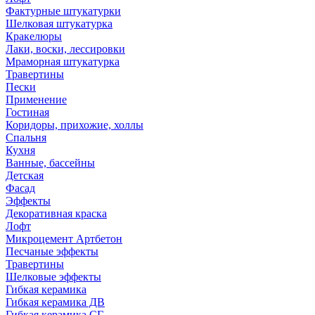
Фактурные штукатурки
Шелковая штукатурка
Кракелюры
Лаки, воски, лессировки
Мраморная штукатурка
Травертины
Пески
Применение
Гостиная
Коридоры, прихожие, холлы
Спальня
Кухня
Ванные, бассейны
Детская
Фасад
Эффекты
Декоративная краска
Лофт
Микроцемент Артбетон
Песчаные эффекты
Травертины
Шелковые эффекты
Гибкая керамика
Гибкая керамика ДВ
Гибкая керамика СГ