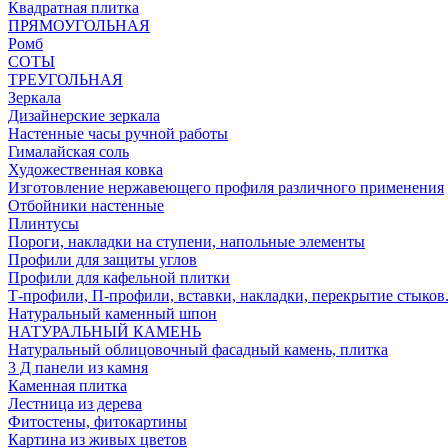
Квадратная плитка
ПРЯМОУГОЛЬНАЯ
Ромб
СОТЫ
ТРЕУГОЛЬНАЯ
Зеркала
Дизайнерские зеркала
Настенные часы ручной работы
Гималайская соль
Художественная ковка
Изготовление нержавеющего профиля различного применения
Отбойники настенные
Плинтусы
Пороги, накладки на ступени, напольные элементы
Профили для защиты углов
Профили для кафельной плитки
Т-профили, П-профили, вставки, накладки, перекрытие стыков
Натуральный каменный шпон
НАТУРАЛЬНЫЙ КАМЕНЬ
Натуральный облицовочный фасадный камень, плитка
3 Д панели из камня
Каменная плитка
Лестница из дерева
Фитостены, фитокартины
Картина из живых цветов