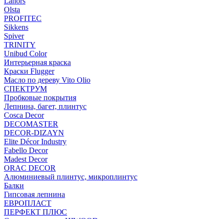
Lanors
Olsta
PROFITEC
Sikkens
Spiver
TRINITY
Unibud Color
Интерьерная краска
Краски Flugger
Масло по дереву Vito Olio
СПЕКТРУМ
Пробковые покрытия
Лепнина, багет, плинтус
Cosca Decor
DECOMASTER
DECOR-DIZAYN
Elite Décor Industry
Fabello Decor
Madest Decor
ORAC DECOR
Алюминиевый плинтус, микроплинтус
Балки
Гипсовая лепнина
ЕВРОПЛАСТ
ПЕРФЕКТ ПЛЮС