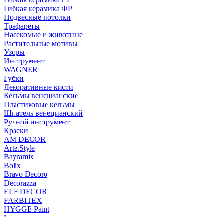
Гибкая керамика ФР
Подвесные потолки
Трафареты
Насекомые и животные
Растительные мотивы
Узоры
Инструмент
WAGNER
Губки
Декоративные кисти
Кельмы венецианские
Пластиковые кельмы
Шпатель венецианский
Ручной инструмент
Краски
AM DECOR
Arte.Style
Bayramix
Bolix
Bravo Decoro
Decorazza
ELF DECOR
FARBITEX
HYGGE Paint