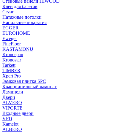
Стеновые панели HIWOOD
Клей для багетов
Cezar
Натяжные потолки
Напольные покрытия
EGGER
EUROHOME
Eweger
FineFloor
KASTAMONU
Kronospan
Kronostar
Tarkett
TIMBER
Xpert Pro
Замковая плитка SPC
Кварцвиниловый ламинат
Ламинели
Двери
ALVERO
VIPORTE
Входные двери
VFD
Kamelot
ALBERO