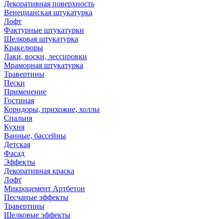
Декоративная поверхность
Венецианская штукатурка
Лофт
Фактурные штукатурки
Шелковая штукатурка
Кракелюры
Лаки, воски, лессировки
Мраморная штукатурка
Травертины
Пески
Применение
Гостиная
Коридоры, прихожие, холлы
Спальня
Кухня
Ванные, бассейны
Детская
Фасад
Эффекты
Декоративная краска
Лофт
Микроцемент Артбетон
Песчаные эффекты
Травертины
Шелковые эффекты