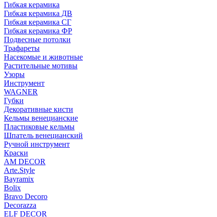
Гибкая керамика
Гибкая керамика ДВ
Гибкая керамика СГ
Гибкая керамика ФР
Подвесные потолки
Трафареты
Насекомые и животные
Растительные мотивы
Узоры
Инструмент
WAGNER
Губки
Декоративные кисти
Кельмы венецианские
Пластиковые кельмы
Шпатель венецианский
Ручной инструмент
Краски
AM DECOR
Arte.Style
Bayramix
Bolix
Bravo Decoro
Decorazza
ELF DECOR