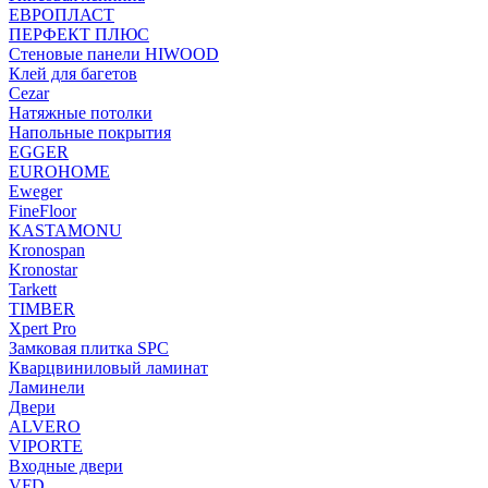
ЕВРОПЛАСТ
ПЕРФЕКТ ПЛЮС
Стеновые панели HIWOOD
Клей для багетов
Cezar
Натяжные потолки
Напольные покрытия
EGGER
EUROHOME
Eweger
FineFloor
KASTAMONU
Kronospan
Kronostar
Tarkett
TIMBER
Xpert Pro
Замковая плитка SPC
Кварцвиниловый ламинат
Ламинели
Двери
ALVERO
VIPORTE
Входные двери
VFD