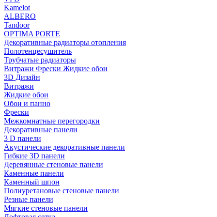
Kamelot
ALBERO
Tandoor
OPTIMA PORTE
Декоративные радиаторы отопления
Полотенцесушитель
Трубчатые радиаторы
Витражи Фрески Жидкие обои
3D Дизайн
Витражи
Жидкие обои
Обои и панно
Фрески
Межкомнатные перегородки
Декоративные панели
3 D панели
Акустические декоративные панели
Гибкие 3D панели
Деревянные стеновые панели
Каменные панели
Каменный шпон
Полиуретановые стеновые панели
Резные панели
Мягкие стеновые панели
Лофтовая сетка