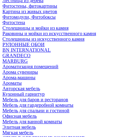
Лестница из дерева
Фитостены, фитокартины
Картина из живых цветов
Фитомодули, Фитобоксы
Фитостена
Столешницы и мойки из камня
Раковины и мойки из искусственного камня
Столешницы из искусственного камня
РУЛОННЫЕ ОБОИ
BN INTERNATIONAL
GRANDECO
MARBURG
Ароматизация помещений
Арома сувениры
Арома-машины
Ароматы
Авторская мебель
Кухонный гарнитур
Мебель для баров и ресторанов
Мебель для гардеробной комнаты
Мебель для спальни и гостиной
Офисная мебель
Мебель для ванной комнаты
Элитная мебель
Мягкая мебель