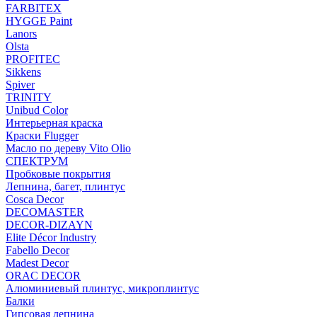
FARBITEX
HYGGE Paint
Lanors
Olsta
PROFITEC
Sikkens
Spiver
TRINITY
Unibud Color
Интерьерная краска
Краски Flugger
Масло по дереву Vito Olio
СПЕКТРУМ
Пробковые покрытия
Лепнина, багет, плинтус
Cosca Decor
DECOMASTER
DECOR-DIZAYN
Elite Décor Industry
Fabello Decor
Madest Decor
ORAC DECOR
Алюминиевый плинтус, микроплинтус
Балки
Гипсовая лепнина