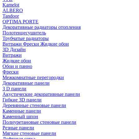
Kamelot
ALBERO
Tandoor
OPTIMA PORTE
Декоративные радиаторы отопления
Полотенцесушитель
Трубчатые радиаторы
Витражи Фрески Жидкие обои
3D Дизайн
Витражи
Жидкие обои
Обои и панно
Фрески
Межкомнатные перегородки
Декоративные панели
3 D панели
Акустические декоративные панели
Гибкие 3D панели
Деревянные стеновые панели
Каменные панели
Каменный шпон
Полиуретановые стеновые панели
Резные панели
Мягкие стеновые панели
Лофтовая сетка