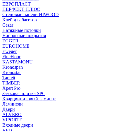
ЕВРОПЛАСТ
ПЕРФЕКТ ПЛЮС
Стеновые панели HIWOOD
Клей для багетов
Cezar
Натяжные потолки
Напольные покрытия
EGGER
EUROHOME
Eweger
FineFloor
KASTAMONU
Kronospan
Kronostar
Tarkett
TIMBER
Xpert Pro
Замковая плитка SPC
Кварцвиниловый ламинат
Ламинели
Двери
ALVERO
VIPORTE
Входные двери
VFD