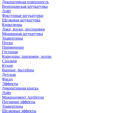
Декоративная поверхность
Венецианская штукатурка
Лофт
Фактурные штукатурки
Шелковая штукатурка
Кракелюры
Лаки, воски, лессировки
Мраморная штукатурка
Травертины
Пески
Применение
Гостиная
Коридоры, прихожие, холлы
Спальня
Кухня
Ванные, бассейны
Детская
Фасад
Эффекты
Декоративная краска
Лофт
Микроцемент Артбетон
Песчаные эффекты
Травертины
Шелковые эффекты