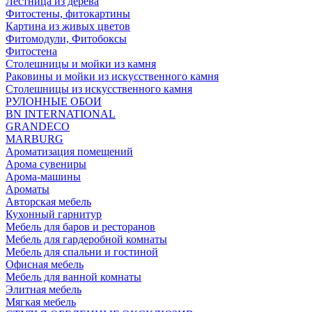
Лестница из дерева
Фитостены, фитокартины
Картина из живых цветов
Фитомодули, Фитобоксы
Фитостена
Столешницы и мойки из камня
Раковины и мойки из искусственного камня
Столешницы из искусственного камня
РУЛОННЫЕ ОБОИ
BN INTERNATIONAL
GRANDECO
MARBURG
Ароматизация помещений
Арома сувениры
Арома-машины
Ароматы
Авторская мебель
Кухонный гарнитур
Мебель для баров и ресторанов
Мебель для гардеробной комнаты
Мебель для спальни и гостиной
Офисная мебель
Мебель для ванной комнаты
Элитная мебель
Мягкая мебель