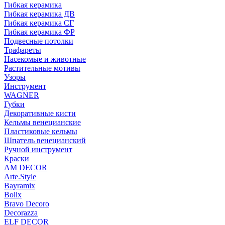
Гибкая керамика
Гибкая керамика ДВ
Гибкая керамика СГ
Гибкая керамика ФР
Подвесные потолки
Трафареты
Насекомые и животные
Растительные мотивы
Узоры
Инструмент
WAGNER
Губки
Декоративные кисти
Кельмы венецианские
Пластиковые кельмы
Шпатель венецианский
Ручной инструмент
Краски
AM DECOR
Arte.Style
Bayramix
Bolix
Bravo Decoro
Decorazza
ELF DECOR