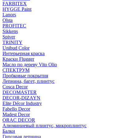
FARBITEX
HYGGE Paint
Lanors
Olsta
PROFITEC
Sikkens
Spiver
TRINITY
Unibud Color
Интерьерная краска
Краски Flugger
Масло по дереву Vito Olio
СПЕКТРУМ
Пробковые покрытия
Лепнина, багет, плинтус
Cosca Decor
DECOMASTER
DECOR-DIZAYN
Elite Décor Industry
Fabello Decor
Madest Decor
ORAC DECOR
Алюминиевый плинтус, микроплинтус
Балки
Гипсовая лепнина