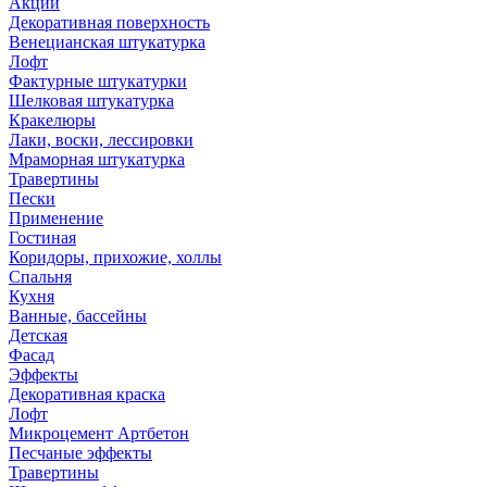
Акции
Декоративная поверхность
Венецианская штукатурка
Лофт
Фактурные штукатурки
Шелковая штукатурка
Кракелюры
Лаки, воски, лессировки
Мраморная штукатурка
Травертины
Пески
Применение
Гостиная
Коридоры, прихожие, холлы
Спальня
Кухня
Ванные, бассейны
Детская
Фасад
Эффекты
Декоративная краска
Лофт
Микроцемент Артбетон
Песчаные эффекты
Травертины