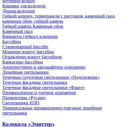
Бетонное кольцо
Крышки для колодцев
Днища колодцев
Гибкий кирпич, термопанели с рисунком, каменный скол,
каменные обои, гибкий камень
Гибкий камень Каменные обои
Каменный скол
Варианты гибкого клинкера
Бассейны
Стационарный бассейн
Мощение вокруг бассейна
Ограждение вокруг бассейнов
Каркасные бассейны
Архитектурное и ландшафтное освещение
Линейные светильники
Точечные грунтовые светильники «Подснежник»
Точечные фасадные светильники
Точечные фасадные светильники «Факел»
Промышленное и уличное освещение
Прожекторы «Руслан»
Светильники НЛО
Универсальные промышленно-торговые линейные
светильники
Колокола «Эмиттер»