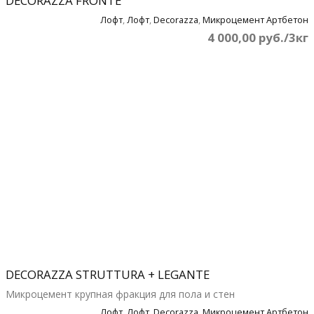
DECORAZZA FRONTE
Лофт
,
Лофт
,
Decorazza
,
Микроцемент Артбетон
4 000,00 руб./3кг
DECORAZZA STRUTTURA + LEGANTE
Микроцемент крупная фракция для пола и стен
Лофт
,
Лофт
,
Decorazza
,
Микроцемент Артбетон