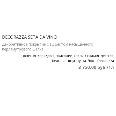
DECORAZZA SETA DA VINCI
Декоративное покрытие с эффектом насыщенного
перламутрового шёлка
Гостиная
,
Коридоры, прихожие, холлы
,
Спальня
,
Детская
,
Шелковая штукатурка
,
Лофт
,
Decorazza
3 750,00 руб./1л