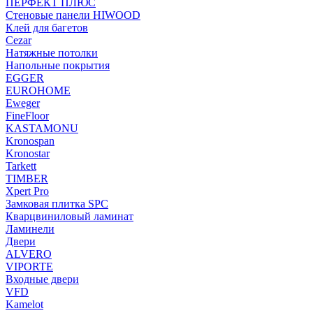
ПЕРФЕКТ ПЛЮС
Стеновые панели HIWOOD
Клей для багетов
Cezar
Натяжные потолки
Напольные покрытия
EGGER
EUROHOME
Eweger
FineFloor
KASTAMONU
Kronospan
Kronostar
Tarkett
TIMBER
Xpert Pro
Замковая плитка SPC
Кварцвиниловый ламинат
Ламинели
Двери
ALVERO
VIPORTE
Входные двери
VFD
Kamelot