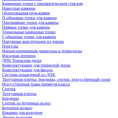
Каминные топки с призматическим стеклом
Навесные камины
Облицовааная печь-камин
П-образные топки для камина
Панорамные топки для камина
Прямые топки для камина
Тоннельные каминные топки
Г-образные топки для камина
Наружные конструкции из дерева
Перголы
Импрегнированная древесина и термодоска
Фасадная лепнина
ДПК Террасная доска
Комплектующие для террасной доски
Комплектующие для фасада
Система ограждений из ДПК
Тротуарная плитка, бордюры, септик, искусственный газон
Искусственная трава премиум класса
Септик
Тротуарная плитка
Бордюры
Септик из бетонных колец
Бетонное кольцо
Крышки для колодцев
Днища колодцев