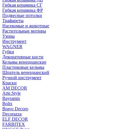
Гибкая керамика СГ
Гибкая керамика ФР
Подвесные потолки
Трафареты
Насекомые и животные
Растительные мотивы
Узоры
Инструмент
WAGNER
Губки
Декоративные кисти
Кельмы венецианские
Пластиковые кельмы
Шпатель венецианский
Ручной инструмент
Краски
AM DECOR
Arte.Style
Bayramix
Bolix
Bravo Decoro
Decorazza
ELF DECOR
FARBITEX