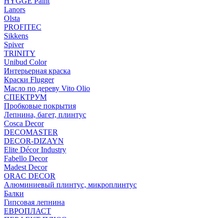
HYGGE Paint
Lanors
Olsta
PROFITEC
Sikkens
Spiver
TRINITY
Unibud Color
Интерьерная краска
Краски Flugger
Масло по дереву Vito Olio
СПЕКТРУМ
Пробковые покрытия
Лепнина, багет, плинтус
Cosca Decor
DECOMASTER
DECOR-DIZAYN
Elite Décor Industry
Fabello Decor
Madest Decor
ORAC DECOR
Алюминиевый плинтус, микроплинтус
Балки
Гипсовая лепнина
ЕВРОПЛАСТ