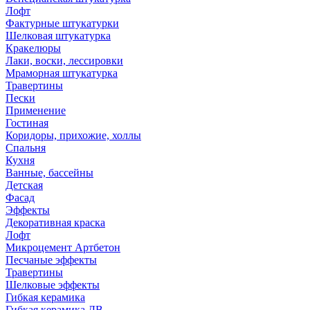
Лофт
Фактурные штукатурки
Шелковая штукатурка
Кракелюры
Лаки, воски, лессировки
Мраморная штукатурка
Травертины
Пески
Применение
Гостиная
Коридоры, прихожие, холлы
Спальня
Кухня
Ванные, бассейны
Детская
Фасад
Эффекты
Декоративная краска
Лофт
Микроцемент Артбетон
Песчаные эффекты
Травертины
Шелковые эффекты
Гибкая керамика
Гибкая керамика ДВ