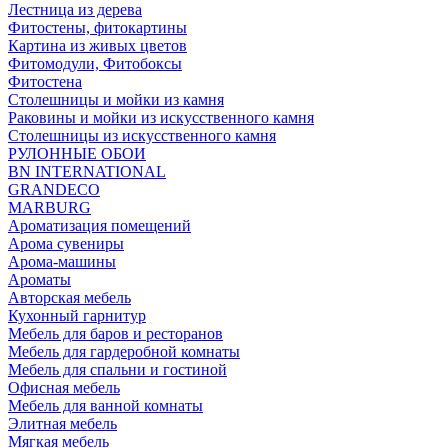
Лестница из дерева
Фитостены, фитокартины
Картина из живых цветов
Фитомодули, Фитобоксы
Фитостена
Столешницы и мойки из камня
Раковины и мойки из искусственного камня
Столешницы из искусственного камня
РУЛОННЫЕ ОБОИ
BN INTERNATIONAL
GRANDECO
MARBURG
Ароматизация помещений
Арома сувениры
Арома-машины
Ароматы
Авторская мебель
Кухонный гарнитур
Мебель для баров и ресторанов
Мебель для гардеробной комнаты
Мебель для спальни и гостиной
Офисная мебель
Мебель для ванной комнаты
Элитная мебель
Мягкая мебель