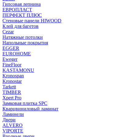
Гипсовая лепнина
ЕВРОПЛАСТ
ПЕРФЕКТ ПЛЮС
Стеновые панели HIWOOD
Клей для багетов
Cezar
Натяжные потолки
Напольные покрытия
EGGER
EUROHOME
Eweger
FineFloor
KASTAMONU
Kronospan
Kronostar
Tarkett
TIMBER
Xpert Pro
Замковая плитка SPC
Кварцвиниловый ламинат
Ламинели
Двери
ALVERO
VIPORTE
Входные двери