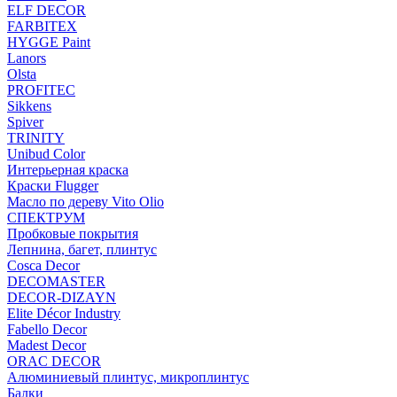
ELF DECOR
FARBITEX
HYGGE Paint
Lanors
Olsta
PROFITEC
Sikkens
Spiver
TRINITY
Unibud Color
Интерьерная краска
Краски Flugger
Масло по дереву Vito Olio
СПЕКТРУМ
Пробковые покрытия
Лепнина, багет, плинтус
Cosca Decor
DECOMASTER
DECOR-DIZAYN
Elite Décor Industry
Fabello Decor
Madest Decor
ORAC DECOR
Алюминиевый плинтус, микроплинтус
Балки