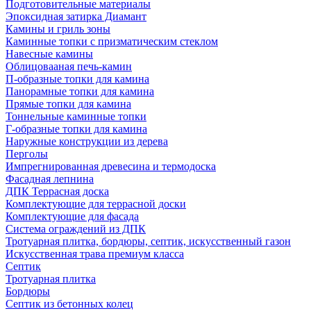
Подготовительные материалы
Эпоксидная затирка Диамант
Камины и гриль зоны
Каминные топки с призматическим стеклом
Навесные камины
Облицовааная печь-камин
П-образные топки для камина
Панорамные топки для камина
Прямые топки для камина
Тоннельные каминные топки
Г-образные топки для камина
Наружные конструкции из дерева
Перголы
Импрегнированная древесина и термодоска
Фасадная лепнина
ДПК Террасная доска
Комплектующие для террасной доски
Комплектующие для фасада
Система ограждений из ДПК
Тротуарная плитка, бордюры, септик, искусственный газон
Искусственная трава премиум класса
Септик
Тротуарная плитка
Бордюры
Септик из бетонных колец