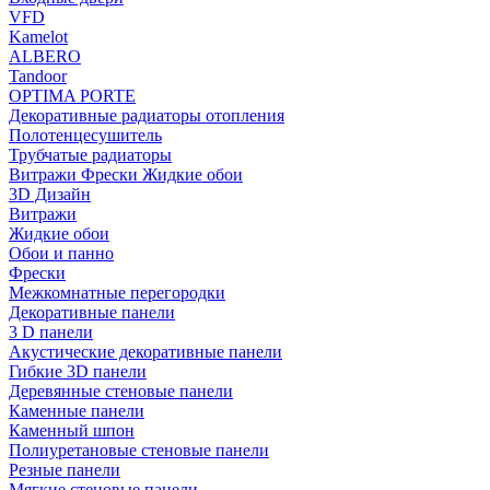
VFD
Kamelot
ALBERO
Tandoor
OPTIMA PORTE
Декоративные радиаторы отопления
Полотенцесушитель
Трубчатые радиаторы
Витражи Фрески Жидкие обои
3D Дизайн
Витражи
Жидкие обои
Обои и панно
Фрески
Межкомнатные перегородки
Декоративные панели
3 D панели
Акустические декоративные панели
Гибкие 3D панели
Деревянные стеновые панели
Каменные панели
Каменный шпон
Полиуретановые стеновые панели
Резные панели
Мягкие стеновые панели