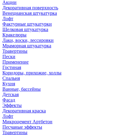
Акции
Декоративная поверхность
Венецианская штукатурка
Лофт
Фактурные штукатурки
Шелковая штукатурка
Кракелюры
Лаки, воски, лессировки
Мраморная штукатурка
Травертины
Пески
Применение
Гостиная
Коридоры, прихожие, холлы
Спальня
Кухня
Ванные, бассейны
Детская
Фасад
Эффекты
Декоративная краска
Лофт
Микроцемент Артбетон
Песчаные эффекты
Травертины