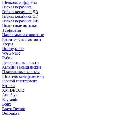
Шелковые эффекты
Гибкая керамика
Гибкая керамика ДВ
Гибкая керамика СГ
Гибкая керамика ФР
Подвесные потолки
Трафареты
Насекомые и животные
Растительные мотивы
Узоры
Инструмент
WAGNER
Губки
Декоративные кисти
Кельмы венецианские
Пластиковые кельмы
Шпатель венецианский
Ручной инструмент
Краски
AM DECOR
Arte.Style
Bayramix
Bolix
Bravo Decoro
Decorazza