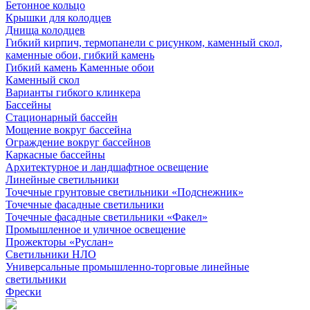
Бетонное кольцо
Крышки для колодцев
Днища колодцев
Гибкий кирпич, термопанели с рисунком, каменный скол,
каменные обои, гибкий камень
Гибкий камень Каменные обои
Каменный скол
Варианты гибкого клинкера
Бассейны
Стационарный бассейн
Мощение вокруг бассейна
Ограждение вокруг бассейнов
Каркасные бассейны
Архитектурное и ландшафтное освещение
Линейные светильники
Точечные грунтовые светильники «Подснежник»
Точечные фасадные светильники
Точечные фасадные светильники «Факел»
Промышленное и уличное освещение
Прожекторы «Руслан»
Светильники НЛО
Универсальные промышленно-торговые линейные
светильники
Фрески