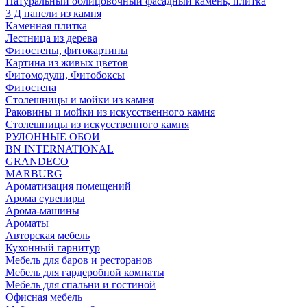
Натуральный облицовочный фасадный камень, плитка
3 Д панели из камня
Каменная плитка
Лестница из дерева
Фитостены, фитокартины
Картина из живых цветов
Фитомодули, Фитобоксы
Фитостена
Столешницы и мойки из камня
Раковины и мойки из искусственного камня
Столешницы из искусственного камня
РУЛОННЫЕ ОБОИ
BN INTERNATIONAL
GRANDECO
MARBURG
Ароматизация помещений
Арома сувениры
Арома-машины
Ароматы
Авторская мебель
Кухонный гарнитур
Мебель для баров и ресторанов
Мебель для гардеробной комнаты
Мебель для спальни и гостиной
Офисная мебель