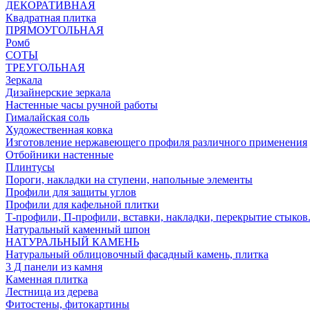
ДЕКОРАТИВНАЯ
Квадратная плитка
ПРЯМОУГОЛЬНАЯ
Ромб
СОТЫ
ТРЕУГОЛЬНАЯ
Зеркала
Дизайнерские зеркала
Настенные часы ручной работы
Гималайская соль
Художественная ковка
Изготовление нержавеющего профиля различного применения
Отбойники настенные
Плинтусы
Пороги, накладки на ступени, напольные элементы
Профили для защиты углов
Профили для кафельной плитки
Т-профили, П-профили, вставки, накладки, перекрытие стыков
Натуральный каменный шпон
НАТУРАЛЬНЫЙ КАМЕНЬ
Натуральный облицовочный фасадный камень, плитка
3 Д панели из камня
Каменная плитка
Лестница из дерева
Фитостены, фитокартины