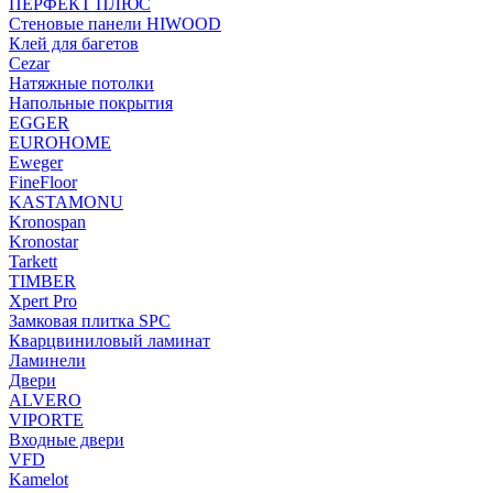
ПЕРФЕКТ ПЛЮС
Стеновые панели HIWOOD
Клей для багетов
Cezar
Натяжные потолки
Напольные покрытия
EGGER
EUROHOME
Eweger
FineFloor
KASTAMONU
Kronospan
Kronostar
Tarkett
TIMBER
Xpert Pro
Замковая плитка SPC
Кварцвиниловый ламинат
Ламинели
Двери
ALVERO
VIPORTE
Входные двери
VFD
Kamelot