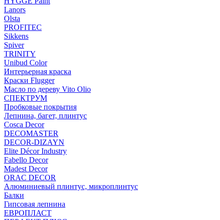
HYGGE Paint
Lanors
Olsta
PROFITEC
Sikkens
Spiver
TRINITY
Unibud Color
Интерьерная краска
Краски Flugger
Масло по дереву Vito Olio
СПЕКТРУМ
Пробковые покрытия
Лепнина, багет, плинтус
Cosca Decor
DECOMASTER
DECOR-DIZAYN
Elite Décor Industry
Fabello Decor
Madest Decor
ORAC DECOR
Алюминиевый плинтус, микроплинтус
Балки
Гипсовая лепнина
ЕВРОПЛАСТ