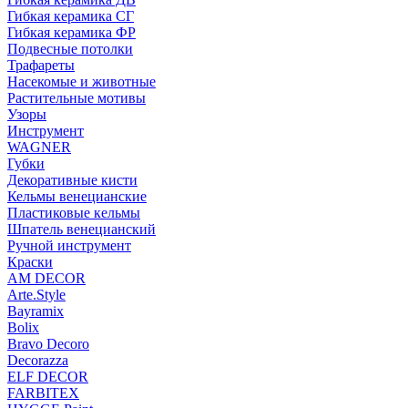
Гибкая керамика СГ
Гибкая керамика ФР
Подвесные потолки
Трафареты
Насекомые и животные
Растительные мотивы
Узоры
Инструмент
WAGNER
Губки
Декоративные кисти
Кельмы венецианские
Пластиковые кельмы
Шпатель венецианский
Ручной инструмент
Краски
AM DECOR
Arte.Style
Bayramix
Bolix
Bravo Decoro
Decorazza
ELF DECOR
FARBITEX