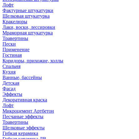
Лофт
Фактурные штукатурки
Шелковая штукатурка
Кракелюры
Лаки, воски, лессировки
Мраморная штукатурка
Травертины
Пески
Применение
Гостиная
Коридоры, прихожие, холлы
Спальня
Кухня
Ванные, бассейны
Детская
Фасад
Эффекты
Декоративная краска
Лофт
Микроцемент Артбетон
Песчаные эффекты
Травертины
Шелковые эффекты
Гибкая керамика
Гибкая керамика ДВ