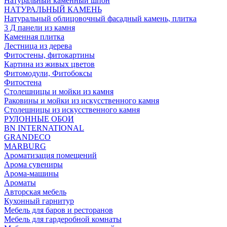
Натуральный каменный шпон
НАТУРАЛЬНЫЙ КАМЕНЬ
Натуральный облицовочный фасадный камень, плитка
3 Д панели из камня
Каменная плитка
Лестница из дерева
Фитостены, фитокартины
Картина из живых цветов
Фитомодули, Фитобоксы
Фитостена
Столешницы и мойки из камня
Раковины и мойки из искусственного камня
Столешницы из искусственного камня
РУЛОННЫЕ ОБОИ
BN INTERNATIONAL
GRANDECO
MARBURG
Ароматизация помещений
Арома сувениры
Арома-машины
Ароматы
Авторская мебель
Кухонный гарнитур
Мебель для баров и ресторанов
Мебель для гардеробной комнаты