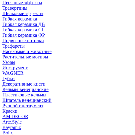
Песчаные эффекты
Травертины
Шелковые эффекты
Гибкая керамика
Гибкая керамика ДВ
Гибкая керамика СГ
Гибкая керамика ФР
Подвесные потолки
Трафареты
Насекомые и животные
Растительные мотивы
Узоры
Инструмент
WAGNER
Губки
Декоративные кисти
Кельмы венецианские
Пластиковые кельмы
Шпатель венецианский
Ручной инструмент
Краски
AM DECOR
Arte.Style
Bayramix
Bolix