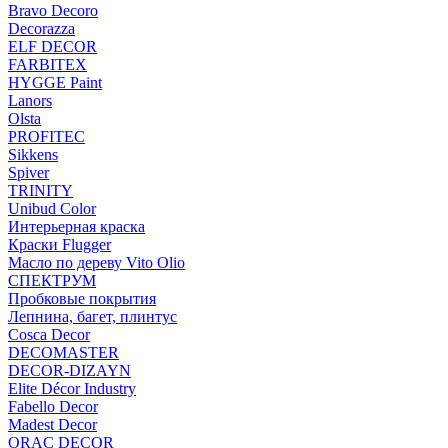
Bravo Decoro
Decorazza
ELF DECOR
FARBITEX
HYGGE Paint
Lanors
Olsta
PROFITEC
Sikkens
Spiver
TRINITY
Unibud Color
Интерьерная краска
Краски Flugger
Масло по дереву Vito Olio
СПЕКТРУМ
Пробковые покрытия
Лепнина, багет, плинтус
Cosca Decor
DECOMASTER
DECOR-DIZAYN
Elite Décor Industry
Fabello Decor
Madest Decor
ORAC DECOR