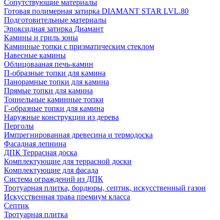
Сопутствующие материалы
Готовая полимерная затирка DIAMANT STAR LVL.80
Подготовительные материалы
Эпоксидная затирка Диамант
Камины и гриль зоны
Каминные топки с призматическим стеклом
Навесные камины
Облицовааная печь-камин
П-образные топки для камина
Панорамные топки для камина
Прямые топки для камина
Тоннельные каминные топки
Г-образные топки для камина
Наружные конструкции из дерева
Перголы
Импрегнированная древесина и термодоска
Фасадная лепнина
ДПК Террасная доска
Комплектующие для террасной доски
Комплектующие для фасада
Система ограждений из ДПК
Тротуарная плитка, бордюры, септик, искусственный газон
Искусственная трава премиум класса
Септик
Тротуарная плитка