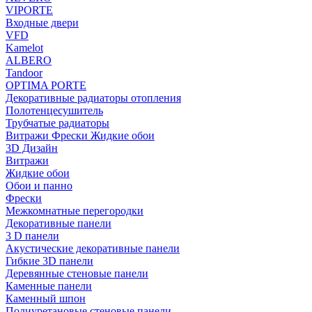
VIPORTE
Входные двери
VFD
Kamelot
ALBERO
Tandoor
OPTIMA PORTE
Декоративные радиаторы отопления
Полотенцесушитель
Трубчатые радиаторы
Витражи Фрески Жидкие обои
3D Дизайн
Витражи
Жидкие обои
Обои и панно
Фрески
Межкомнатные перегородки
Декоративные панели
3 D панели
Акустические декоративные панели
Гибкие 3D панели
Деревянные стеновые панели
Каменные панели
Каменный шпон
Полиуретановые стеновые панели