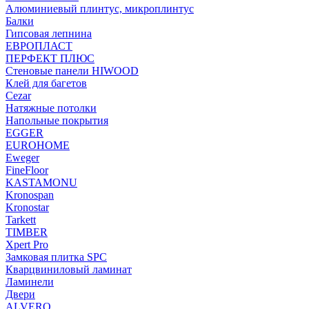
Алюминиевый плинтус, микроплинтус
Балки
Гипсовая лепнина
ЕВРОПЛАСТ
ПЕРФЕКТ ПЛЮС
Стеновые панели HIWOOD
Клей для багетов
Cezar
Натяжные потолки
Напольные покрытия
EGGER
EUROHOME
Eweger
FineFloor
KASTAMONU
Kronospan
Kronostar
Tarkett
TIMBER
Xpert Pro
Замковая плитка SPC
Кварцвиниловый ламинат
Ламинели
Двери
ALVERO