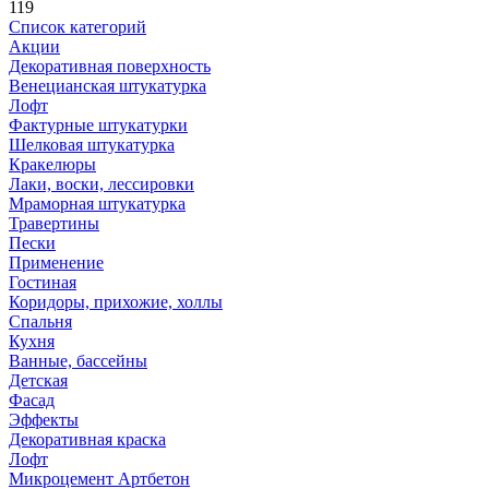
119
Список категорий
Акции
Декоративная поверхность
Венецианская штукатурка
Лофт
Фактурные штукатурки
Шелковая штукатурка
Кракелюры
Лаки, воски, лессировки
Мраморная штукатурка
Травертины
Пески
Применение
Гостиная
Коридоры, прихожие, холлы
Спальня
Кухня
Ванные, бассейны
Детская
Фасад
Эффекты
Декоративная краска
Лофт
Микроцемент Артбетон