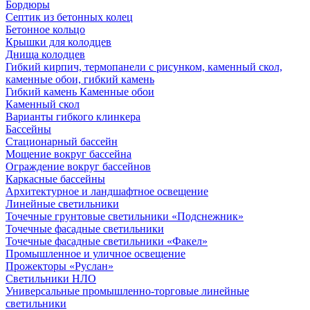
Бордюры
Септик из бетонных колец
Бетонное кольцо
Крышки для колодцев
Днища колодцев
Гибкий кирпич, термопанели с рисунком, каменный скол,
каменные обои, гибкий камень
Гибкий камень Каменные обои
Каменный скол
Варианты гибкого клинкера
Бассейны
Стационарный бассейн
Мощение вокруг бассейна
Ограждение вокруг бассейнов
Каркасные бассейны
Архитектурное и ландшафтное освещение
Линейные светильники
Точечные грунтовые светильники «Подснежник»
Точечные фасадные светильники
Точечные фасадные светильники «Факел»
Промышленное и уличное освещение
Прожекторы «Руслан»
Светильники НЛО
Универсальные промышленно-торговые линейные
светильники