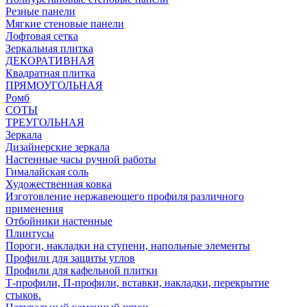
Резные панели
Мягкие стеновые панели
Лофтовая сетка
Зеркальная плитка
ДЕКОРАТИВНАЯ
Квадратная плитка
ПРЯМОУГОЛЬНАЯ
Ромб
СОТЫ
ТРЕУГОЛЬНАЯ
Зеркала
Дизайнерские зеркала
Настенные часы ручной работы
Гималайская соль
Художественная ковка
Изготовление нержавеющего профиля различного
применения
Отбойники настенные
Плинтусы
Пороги, накладки на ступени, напольные элементы
Профили для защиты углов
Профили для кафельной плитки
Т-профили, П-профили, вставки, накладки, перекрытие
стыков.