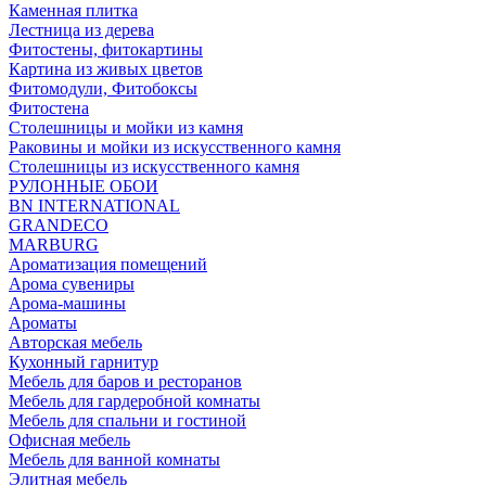
Каменная плитка
Лестница из дерева
Фитостены, фитокартины
Картина из живых цветов
Фитомодули, Фитобоксы
Фитостена
Столешницы и мойки из камня
Раковины и мойки из искусственного камня
Столешницы из искусственного камня
РУЛОННЫЕ ОБОИ
BN INTERNATIONAL
GRANDECO
MARBURG
Ароматизация помещений
Арома сувениры
Арома-машины
Ароматы
Авторская мебель
Кухонный гарнитур
Мебель для баров и ресторанов
Мебель для гардеробной комнаты
Мебель для спальни и гостиной
Офисная мебель
Мебель для ванной комнаты
Элитная мебель