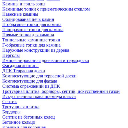
Камины и гриль зоны
Каминные топки с призматическим стеклом
Навесные камины
Облицовааная печь-камин
П-образные топки для камина
Панорамные топки для камина
Прямые топки для камина
Тоннельные каминные топки
Г-образные топки для камина
Наружные конструкции из дерева
Перголы
Импрегнированная древесина и термодоска
Фасадная лепнина
ДПК Террасная доска
Комплектующие для террасной доски
Комплектующие для фасада
Система ограждений из ДПК
Тротуарная плитка, бордюры, септик, искусственный газон
Искусственная трава премиум класса
Септик
Тротуарная плитка
Бордюры
Септик из бетонных колец
Бетонное кольцо
Крышки для колодцев