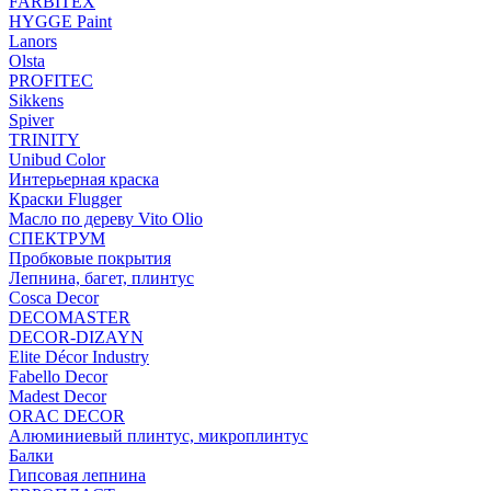
FARBITEX
HYGGE Paint
Lanors
Olsta
PROFITEC
Sikkens
Spiver
TRINITY
Unibud Color
Интерьерная краска
Краски Flugger
Масло по дереву Vito Olio
СПЕКТРУМ
Пробковые покрытия
Лепнина, багет, плинтус
Cosca Decor
DECOMASTER
DECOR-DIZAYN
Elite Décor Industry
Fabello Decor
Madest Decor
ORAC DECOR
Алюминиевый плинтус, микроплинтус
Балки
Гипсовая лепнина