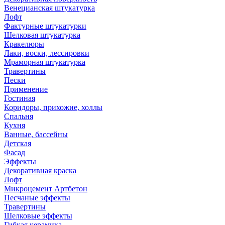
Венецианская штукатурка
Лофт
Фактурные штукатурки
Шелковая штукатурка
Кракелюры
Лаки, воски, лессировки
Мраморная штукатурка
Травертины
Пески
Применение
Гостиная
Коридоры, прихожие, холлы
Спальня
Кухня
Ванные, бассейны
Детская
Фасад
Эффекты
Декоративная краска
Лофт
Микроцемент Артбетон
Песчаные эффекты
Травертины
Шелковые эффекты
Гибкая керамика