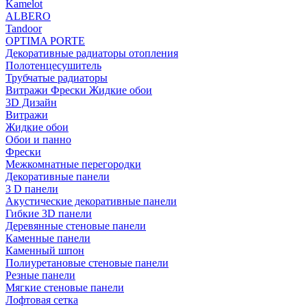
Kamelot
ALBERO
Tandoor
OPTIMA PORTE
Декоративные радиаторы отопления
Полотенцесушитель
Трубчатые радиаторы
Витражи Фрески Жидкие обои
3D Дизайн
Витражи
Жидкие обои
Обои и панно
Фрески
Межкомнатные перегородки
Декоративные панели
3 D панели
Акустические декоративные панели
Гибкие 3D панели
Деревянные стеновые панели
Каменные панели
Каменный шпон
Полиуретановые стеновые панели
Резные панели
Мягкие стеновые панели
Лофтовая сетка