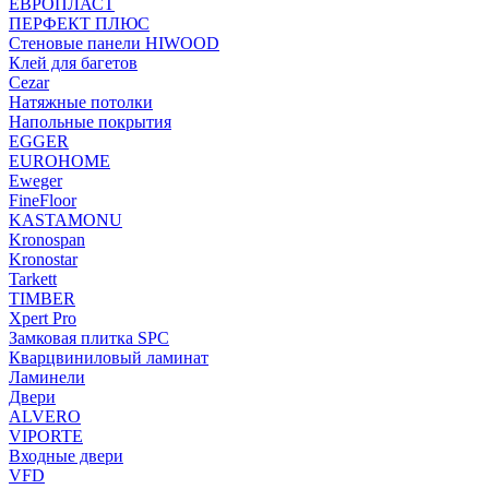
ЕВРОПЛАСТ
ПЕРФЕКТ ПЛЮС
Стеновые панели HIWOOD
Клей для багетов
Cezar
Натяжные потолки
Напольные покрытия
EGGER
EUROHOME
Eweger
FineFloor
KASTAMONU
Kronospan
Kronostar
Tarkett
TIMBER
Xpert Pro
Замковая плитка SPC
Кварцвиниловый ламинат
Ламинели
Двери
ALVERO
VIPORTE
Входные двери
VFD