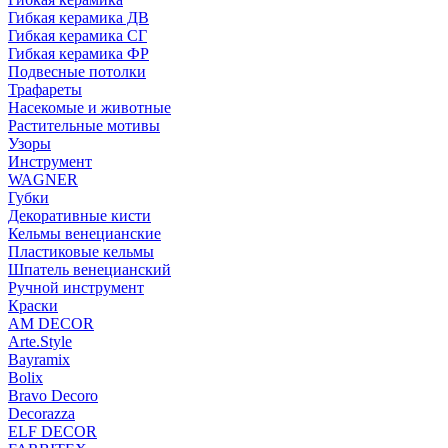
Гибкая керамика ДВ
Гибкая керамика СГ
Гибкая керамика ФР
Подвесные потолки
Трафареты
Насекомые и животные
Растительные мотивы
Узоры
Инструмент
WAGNER
Губки
Декоративные кисти
Кельмы венецианские
Пластиковые кельмы
Шпатель венецианский
Ручной инструмент
Краски
AM DECOR
Arte.Style
Bayramix
Bolix
Bravo Decoro
Decorazza
ELF DECOR