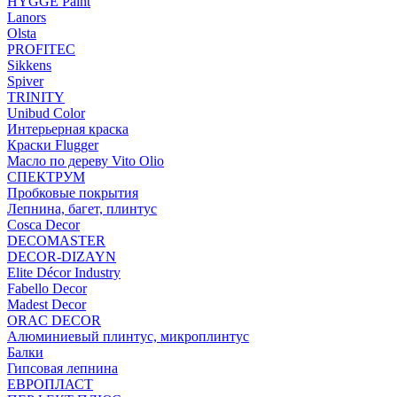
HYGGE Paint
Lanors
Olsta
PROFITEC
Sikkens
Spiver
TRINITY
Unibud Color
Интерьерная краска
Краски Flugger
Масло по дереву Vito Olio
СПЕКТРУМ
Пробковые покрытия
Лепнина, багет, плинтус
Cosca Decor
DECOMASTER
DECOR-DIZAYN
Elite Décor Industry
Fabello Decor
Madest Decor
ORAC DECOR
Алюминиевый плинтус, микроплинтус
Балки
Гипсовая лепнина
ЕВРОПЛАСТ