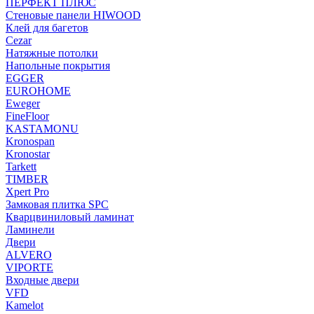
ПЕРФЕКТ ПЛЮС
Стеновые панели HIWOOD
Клей для багетов
Cezar
Натяжные потолки
Напольные покрытия
EGGER
EUROHOME
Eweger
FineFloor
KASTAMONU
Kronospan
Kronostar
Tarkett
TIMBER
Xpert Pro
Замковая плитка SPC
Кварцвиниловый ламинат
Ламинели
Двери
ALVERO
VIPORTE
Входные двери
VFD
Kamelot