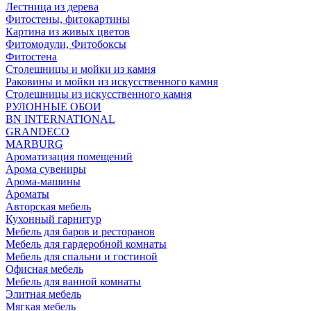
Лестница из дерева
Фитостены, фитокартины
Картина из живых цветов
Фитомодули, Фитобоксы
Фитостена
Столешницы и мойки из камня
Раковины и мойки из искусственного камня
Столешницы из искусственного камня
РУЛОННЫЕ ОБОИ
BN INTERNATIONAL
GRANDECO
MARBURG
Ароматизация помещений
Арома сувениры
Арома-машины
Ароматы
Авторская мебель
Кухонный гарнитур
Мебель для баров и ресторанов
Мебель для гардеробной комнаты
Мебель для спальни и гостиной
Офисная мебель
Мебель для ванной комнаты
Элитная мебель
Мягкая мебель