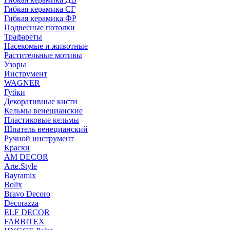
Гибкая керамика СГ
Гибкая керамика ФР
Подвесные потолки
Трафареты
Насекомые и животные
Растительные мотивы
Узоры
Инструмент
WAGNER
Губки
Декоративные кисти
Кельмы венецианские
Пластиковые кельмы
Шпатель венецианский
Ручной инструмент
Краски
AM DECOR
Arte.Style
Bayramix
Bolix
Bravo Decoro
Decorazza
ELF DECOR
FARBITEX