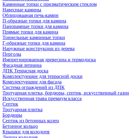
Каминные топки с призматическим стеклом
Навесные камины
Облицовааная печь-камин
П-образные топки для камина
Панорамные топки для камина
Прямые топки для камина
Тоннельные каминные топки
Г-образные топки для камина
Наружные конструкции из дерева
Перголы
Импрегнированная древесина и термодоска
Фасадная лепнина
ДПК Террасная доска
Комплектующие для террасной доски
Комплектующие для фасада
Система ограждений из ДПК
Тротуарная плитка, бордюры, септик, искусственный газон
Искусственная трава премиум класса
Септик
Тротуарная плитка
Бордюры
Септик из бетонных колец
Бетонное кольцо
Крышки для колодцев
Днища колодцев