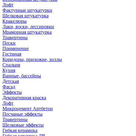
Лофт
Фактурные штукатурки
Шелковая штукатурка
Кракелюры
Лаки, воски, лессировки
Мраморная штукатурка
Травертины
Пески
Применение
Гостиная
Коридоры, прихожие, холлы
Спальня
Кухня
Ванные, бассейны
Детская
Фасад
Эффекты
Декоративная краска
Лофт
Микроцемент Артбетон
Песчаные эффекты
Травертины
Шелковые эффекты
Гибкая керамика
Гибкая керамика ДВ