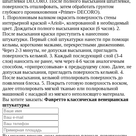
шпатлевки DECORO. После полного высыхания шпатлевки,
поверхность отшлифовать, затем обработать грунтом
глубокого проникновения «Primer» DECORO).
1. Поролоновым валиком окрасить поверхность стены
интерьерной краской «Arioli», колерованной в необходимый
цвет. Дождаться полного высыхания краски (6 часов). 2.
После высыхания краски приступить к нанесению
штукатурки. Первый слой штукатурки нанести при помощи
кельмы, короткими мазками, перекрестными движениями.
Через 2-3 минуты, не допуская высыхания, пригладить
поверхность кельмой. 3. Каждый последующий слой (3-4
слоя) наносить не ранее, чем через 4-6 часов аналогичным
способом, «припрессовывая» к предыдущему слою. Далее, не
допуская высыхания, пригладить поверхность кельмой. 4.
После высыхания, кельмой отполировать поверхность до
появления блеска. 5. Покрыть готовую поверхность воском,
далее отполировать мягкой тканью или полировальной
машинкой с насадкой из мягкого неполосящего материала.
Вы хотите заказать:
Фавретто классическая венецианская
штукатурка
Вы можете вписать сюда примерную площадь поверхности