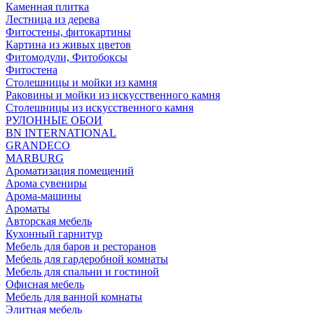
Каменная плитка
Лестница из дерева
Фитостены, фитокартины
Картина из живых цветов
Фитомодули, Фитобоксы
Фитостена
Столешницы и мойки из камня
Раковины и мойки из искусственного камня
Столешницы из искусственного камня
РУЛОННЫЕ ОБОИ
BN INTERNATIONAL
GRANDECO
MARBURG
Ароматизация помещений
Арома сувениры
Арома-машины
Ароматы
Авторская мебель
Кухонный гарнитур
Мебель для баров и ресторанов
Мебель для гардеробной комнаты
Мебель для спальни и гостиной
Офисная мебель
Мебель для ванной комнаты
Элитная мебель