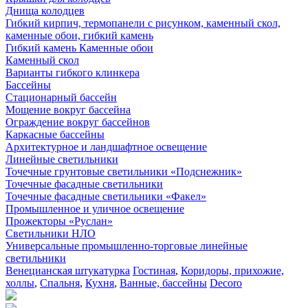
Днища колодцев
Гибкий кирпич, термопанели с рисунком, каменный скол,
каменные обои, гибкий камень
Гибкий камень Каменные обои
Каменный скол
Варианты гибкого клинкера
Бассейны
Стационарный бассейн
Мощение вокруг бассейна
Ограждение вокруг бассейнов
Каркасные бассейны
Архитектурное и ландшафтное освещение
Линейные светильники
Точечные грунтовые светильники «Подснежник»
Точечные фасадные светильники
Точечные фасадные светильники «Факел»
Промышленное и уличное освещение
Прожекторы «Руслан»
Светильники НЛО
Универсальные промышленно-торговые линейные
светильники
Венецианская штукатурка
Гостиная
,
Коридоры, прихожие,
холлы
,
Спальня
,
Кухня
,
Ванные, бассейны
Decoro