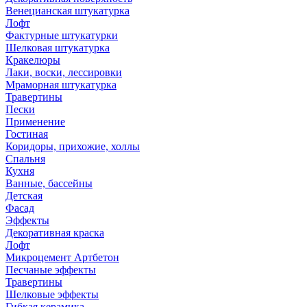
Венецианская штукатурка
Лофт
Фактурные штукатурки
Шелковая штукатурка
Кракелюры
Лаки, воски, лессировки
Мраморная штукатурка
Травертины
Пески
Применение
Гостиная
Коридоры, прихожие, холлы
Спальня
Кухня
Ванные, бассейны
Детская
Фасад
Эффекты
Декоративная краска
Лофт
Микроцемент Артбетон
Песчаные эффекты
Травертины
Шелковые эффекты
Гибкая керамика