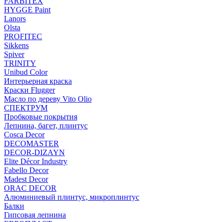
FARBITEX
HYGGE Paint
Lanors
Olsta
PROFITEC
Sikkens
Spiver
TRINITY
Unibud Color
Интерьерная краска
Краски Flugger
Масло по дереву Vito Olio
СПЕКТРУМ
Пробковые покрытия
Лепнина, багет, плинтус
Cosca Decor
DECOMASTER
DECOR-DIZAYN
Elite Décor Industry
Fabello Decor
Madest Decor
ORAC DECOR
Алюминиевый плинтус, микроплинтус
Балки
Гипсовая лепнина