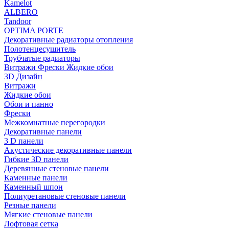
Kamelot
ALBERO
Tandoor
OPTIMA PORTE
Декоративные радиаторы отопления
Полотенцесушитель
Трубчатые радиаторы
Витражи Фрески Жидкие обои
3D Дизайн
Витражи
Жидкие обои
Обои и панно
Фрески
Межкомнатные перегородки
Декоративные панели
3 D панели
Акустические декоративные панели
Гибкие 3D панели
Деревянные стеновые панели
Каменные панели
Каменный шпон
Полиуретановые стеновые панели
Резные панели
Мягкие стеновые панели
Лофтовая сетка