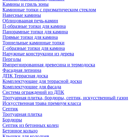
Камины и гриль зоны
Каминные топки с призматическим стеклом
Навесные камины
Облицовааная печь-камин
П-образные топки для камина
Панорамные топки для камина
Прямые топки для камина
Тоннельные каминные топки
Г-образные топки для камина
Наружные конструкции из дерева
Перголы
Импрегнированная древесина и термодоска
Фасадная лепнина
ДПК Террасная доска
Комплектующие для террасной доски
Комплектующие для фасада
Система ограждений из ДПК
Тротуарная плитка, бордюры, септик, искусственный газон
Искусственная трава премиум класса
Септик
Тротуарная плитка
Бордюры
Септик из бетонных колец
Бетонное кольцо
Крышки для колодцев