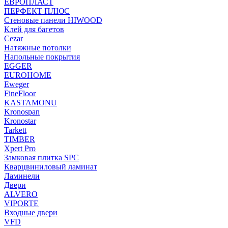
ЕВРОПЛАСТ
ПЕРФЕКТ ПЛЮС
Стеновые панели HIWOOD
Клей для багетов
Cezar
Натяжные потолки
Напольные покрытия
EGGER
EUROHOME
Eweger
FineFloor
KASTAMONU
Kronospan
Kronostar
Tarkett
TIMBER
Xpert Pro
Замковая плитка SPC
Кварцвиниловый ламинат
Ламинели
Двери
ALVERO
VIPORTE
Входные двери
VFD