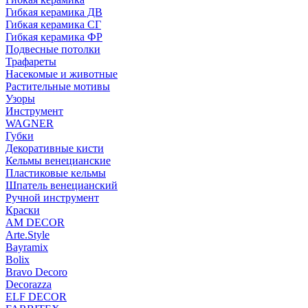
Гибкая керамика ДВ
Гибкая керамика СГ
Гибкая керамика ФР
Подвесные потолки
Трафареты
Насекомые и животные
Растительные мотивы
Узоры
Инструмент
WAGNER
Губки
Декоративные кисти
Кельмы венецианские
Пластиковые кельмы
Шпатель венецианский
Ручной инструмент
Краски
AM DECOR
Arte.Style
Bayramix
Bolix
Bravo Decoro
Decorazza
ELF DECOR