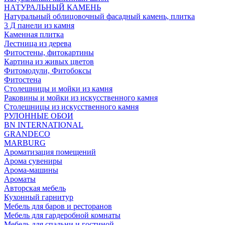
НАТУРАЛЬНЫЙ КАМЕНЬ
Натуральный облицовочный фасадный камень, плитка
3 Д панели из камня
Каменная плитка
Лестница из дерева
Фитостены, фитокартины
Картина из живых цветов
Фитомодули, Фитобоксы
Фитостена
Столешницы и мойки из камня
Раковины и мойки из искусственного камня
Столешницы из искусственного камня
РУЛОННЫЕ ОБОИ
BN INTERNATIONAL
GRANDECO
MARBURG
Ароматизация помещений
Арома сувениры
Арома-машины
Ароматы
Авторская мебель
Кухонный гарнитур
Мебель для баров и ресторанов
Мебель для гардеробной комнаты
Мебель для спальни и гостиной