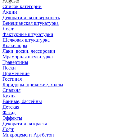
Augusto
Список категорий
Акции
Декоративная поверхность
Венецианская штукатурка
Лофт
Фактурные штукатурки
Шелковая штукатурка
Кракелюры
Лаки, воски, лессировки
Мраморная штукатурка
Травертины
Пески
Применение
Гостиная
Коридоры, прихожие, холлы
Спальня
Кухня
Ванные, бассейны
Детская
Фасад
Эффекты
Декоративная краска
Лофт
Микроцемент Артбетон