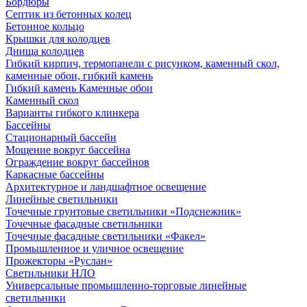
Бордюры
Септик из бетонных колец
Бетонное кольцо
Крышки для колодцев
Днища колодцев
Гибкий кирпич, термопанели с рисунком, каменный скол,
каменные обои, гибкий камень
Гибкий камень Каменные обои
Каменный скол
Варианты гибкого клинкера
Бассейны
Стационарный бассейн
Мощение вокруг бассейна
Ограждение вокруг бассейнов
Каркасные бассейны
Архитектурное и ландшафтное освещение
Линейные светильники
Точечные грунтовые светильники «Подснежник»
Точечные фасадные светильники
Точечные фасадные светильники «Факел»
Промышленное и уличное освещение
Прожекторы «Руслан»
Светильники НЛО
Универсальные промышленно-торговые линейные
светильники