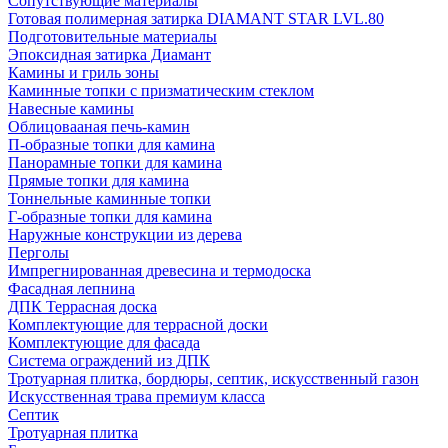
Сопутствующие материалы
Готовая полимерная затирка DIAMANT STAR LVL.80
Подготовительные материалы
Эпоксидная затирка Диамант
Камины и гриль зоны
Каминные топки с призматическим стеклом
Навесные камины
Облицовааная печь-камин
П-образные топки для камина
Панорамные топки для камина
Прямые топки для камина
Тоннельные каминные топки
Г-образные топки для камина
Наружные конструкции из дерева
Перголы
Импрегнированная древесина и термодоска
Фасадная лепнина
ДПК Террасная доска
Комплектующие для террасной доски
Комплектующие для фасада
Система ограждений из ДПК
Тротуарная плитка, бордюры, септик, искусственный газон
Искусственная трава премиум класса
Септик
Тротуарная плитка