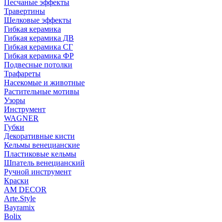
Песчаные эффекты
Травертины
Шелковые эффекты
Гибкая керамика
Гибкая керамика ДВ
Гибкая керамика СГ
Гибкая керамика ФР
Подвесные потолки
Трафареты
Насекомые и животные
Растительные мотивы
Узоры
Инструмент
WAGNER
Губки
Декоративные кисти
Кельмы венецианские
Пластиковые кельмы
Шпатель венецианский
Ручной инструмент
Краски
AM DECOR
Arte.Style
Bayramix
Bolix