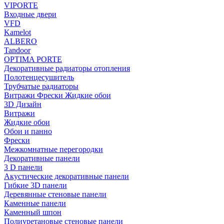
VIPORTE
Входные двери
VFD
Kamelot
ALBERO
Tandoor
OPTIMA PORTE
Декоративные радиаторы отопления
Полотенцесушитель
Трубчатые радиаторы
Витражи Фрески Жидкие обои
3D Дизайн
Витражи
Жидкие обои
Обои и панно
Фрески
Межкомнатные перегородки
Декоративные панели
3 D панели
Акустические декоративные панели
Гибкие 3D панели
Деревянные стеновые панели
Каменные панели
Каменный шпон
Полиуретановые стеновые панели