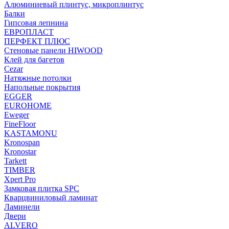
Алюминиевый плинтус, микроплинтус
Балки
Гипсовая лепнина
ЕВРОПЛАСТ
ПЕРФЕКТ ПЛЮС
Стеновые панели HIWOOD
Клей для багетов
Cezar
Натяжные потолки
Напольные покрытия
EGGER
EUROHOME
Eweger
FineFloor
KASTAMONU
Kronospan
Kronostar
Tarkett
TIMBER
Xpert Pro
Замковая плитка SPC
Кварцвиниловый ламинат
Ламинели
Двери
ALVERO