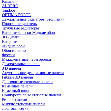
Kamelot
ALBERO
Tandoor
OPTIMA PORTE
Декоративные радиаторы отопления
Полотенцесушитель
Трубчатые радиаторы
Витражи Фрески Жидкие обои
3D Дизайн
Витражи
Жидкие обои
Обои и панно
Фрески
Межкомнатные перегородки
Декоративные панели
3 D панели
Акустические декоративные панели
Гибкие 3D панели
Деревянные стеновые панели
Каменные панели
Каменный шпон
Полиуретановые стеновые панели
Резные панели
Мягкие стеновые панели
Лофтовая сетка