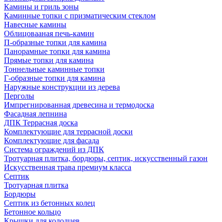
Камины и гриль зоны
Каминные топки с призматическим стеклом
Навесные камины
Облицовааная печь-камин
П-образные топки для камина
Панорамные топки для камина
Прямые топки для камина
Тоннельные каминные топки
Г-образные топки для камина
Наружные конструкции из дерева
Перголы
Импрегнированная древесина и термодоска
Фасадная лепнина
ДПК Террасная доска
Комплектующие для террасной доски
Комплектующие для фасада
Система ограждений из ДПК
Тротуарная плитка, бордюры, септик, искусственный газон
Искусственная трава премиум класса
Септик
Тротуарная плитка
Бордюры
Септик из бетонных колец
Бетонное кольцо
Крышки для колодцев