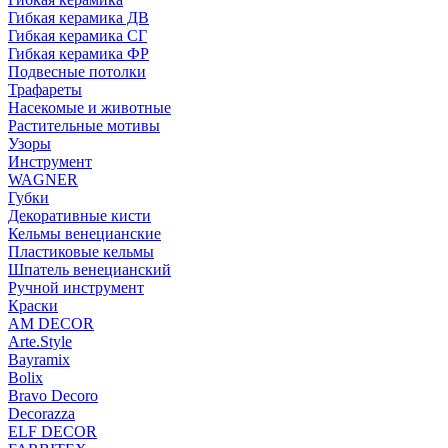
Гибкая керамика ДВ
Гибкая керамика СГ
Гибкая керамика ФР
Подвесные потолки
Трафареты
Насекомые и животные
Растительные мотивы
Узоры
Инструмент
WAGNER
Губки
Декоративные кисти
Кельмы венецианские
Пластиковые кельмы
Шпатель венецианский
Ручной инструмент
Краски
AM DECOR
Arte.Style
Bayramix
Bolix
Bravo Decoro
Decorazza
ELF DECOR