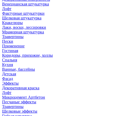
Венецианская штукатурка
Лофт
Фактурные штукатурки
Шелковая штукатурка
Кракелюры
Лаки, воски, лессировки
Мраморная штукатурка
Травертины
Пески
Применение
Гостиная
Коридоры, прихожие, холлы
Спальня
Кухня
Ванные, бассейны
Детская
Фасад
Эффекты
Декоративная краска
Лофт
Микроцемент Артбетон
Песчаные эффекты
Травертины
Шелковые эффекты
Гибкая керамика