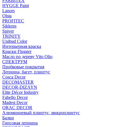
FARBITEX
HYGGE Paint
Lanors
Olsta
PROFITEC
Sikkens
Spiver
TRINITY
Unibud Color
Интерьерная краска
Краски Flugger
Масло по дереву Vito Olio
СПЕКТРУМ
Пробковые покрытия
Лепнина, багет, плинтус
Cosca Decor
DECOMASTER
DECOR-DIZAYN
Elite Décor Industry
Fabello Decor
Madest Decor
ORAC DECOR
Алюминиевый плинтус, микроплинтус
Балки
Гипсовая лепнина