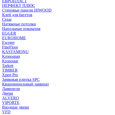
ЕВРОПЛАСТ
ПЕРФЕКТ ПЛЮС
Стеновые панели HIWOOD
Клей для багетов
Cezar
Натяжные потолки
Напольные покрытия
EGGER
EUROHOME
Eweger
FineFloor
KASTAMONU
Kronospan
Kronostar
Tarkett
TIMBER
Xpert Pro
Замковая плитка SPC
Кварцвиниловый ламинат
Ламинели
Двери
ALVERO
VIPORTE
Входные двери
VFD