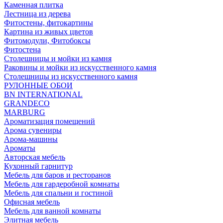
Каменная плитка
Лестница из дерева
Фитостены, фитокартины
Картина из живых цветов
Фитомодули, Фитобоксы
Фитостена
Столешницы и мойки из камня
Раковины и мойки из искусственного камня
Столешницы из искусственного камня
РУЛОННЫЕ ОБОИ
BN INTERNATIONAL
GRANDECO
MARBURG
Ароматизация помещений
Арома сувениры
Арома-машины
Ароматы
Авторская мебель
Кухонный гарнитур
Мебель для баров и ресторанов
Мебель для гардеробной комнаты
Мебель для спальни и гостиной
Офисная мебель
Мебель для ванной комнаты
Элитная мебель