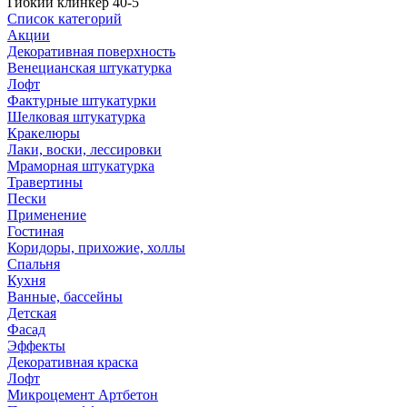
Гибкий клинкер 40-5
Список категорий
Акции
Декоративная поверхность
Венецианская штукатурка
Лофт
Фактурные штукатурки
Шелковая штукатурка
Кракелюры
Лаки, воски, лессировки
Мраморная штукатурка
Травертины
Пески
Применение
Гостиная
Коридоры, прихожие, холлы
Спальня
Кухня
Ванные, бассейны
Детская
Фасад
Эффекты
Декоративная краска
Лофт
Микроцемент Артбетон