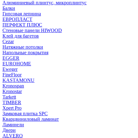
Алюминиевый плинтус, микроплинтус
Балки
Гипсовая лепнина
ЕВРОПЛАСТ
ПЕРФЕКТ ПЛЮС
Стеновые панели HIWOOD
Клей для багетов
Cezar
Натяжные потолки
Напольные покрытия
EGGER
EUROHOME
Eweger
FineFloor
KASTAMONU
Kronospan
Kronostar
Tarkett
TIMBER
Xpert Pro
Замковая плитка SPC
Кварцвиниловый ламинат
Ламинели
Двери
ALVERO