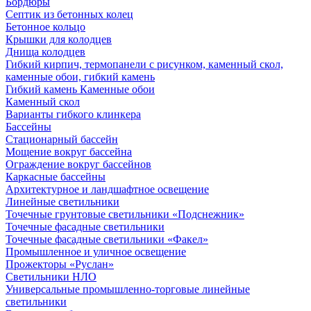
Бордюры
Септик из бетонных колец
Бетонное кольцо
Крышки для колодцев
Днища колодцев
Гибкий кирпич, термопанели с рисунком, каменный скол,
каменные обои, гибкий камень
Гибкий камень Каменные обои
Каменный скол
Варианты гибкого клинкера
Бассейны
Стационарный бассейн
Мощение вокруг бассейна
Ограждение вокруг бассейнов
Каркасные бассейны
Архитектурное и ландшафтное освещение
Линейные светильники
Точечные грунтовые светильники «Подснежник»
Точечные фасадные светильники
Точечные фасадные светильники «Факел»
Промышленное и уличное освещение
Прожекторы «Руслан»
Светильники НЛО
Универсальные промышленно-торговые линейные
светильники