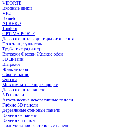
VIPORTE
Входные двери
VFD
Kamelot
ALBERO
Tandoor
OPTIMA PORTE
Декоративные радиаторы отопления
Полотенцесушитель
Трубчатые радиаторы
Витражи Фрески Жидкие обои
3D Дизайн
Витражи
Жидкие обои
Обои и панно
Фрески
Межкомнатные перегородки
Декоративные панели
3 D панели
Акустические декоративные панели
Гибкие 3D панели
Деревянные стеновые панели
Каменные панели
Каменный шпон
Полиуретановые стеновые панели