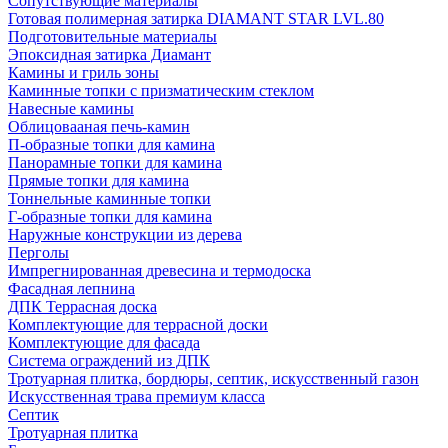
Сопутствующие материалы
Готовая полимерная затирка DIAMANT STAR LVL.80
Подготовительные материалы
Эпоксидная затирка Диамант
Камины и гриль зоны
Каминные топки с призматическим стеклом
Навесные камины
Облицовааная печь-камин
П-образные топки для камина
Панорамные топки для камина
Прямые топки для камина
Тоннельные каминные топки
Г-образные топки для камина
Наружные конструкции из дерева
Перголы
Импрегнированная древесина и термодоска
Фасадная лепнина
ДПК Террасная доска
Комплектующие для террасной доски
Комплектующие для фасада
Система ограждений из ДПК
Тротуарная плитка, бордюры, септик, искусственный газон
Искусственная трава премиум класса
Септик
Тротуарная плитка