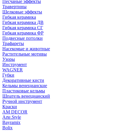
Песчаные эффекты
Травертины
Шелковые эффекты
Гибкая керамика
Гибкая керамика ДВ
Гибкая керамика СГ
Гибкая керамика ФР
Подвесные потолки
Трафареты
Насекомые и животные
Растительные мотивы
Узоры
Инструмент
WAGNER
Губки
Декоративные кисти
Кельмы венецианские
Пластиковые кельмы
Шпатель венецианский
Ручной инструмент
Краски
AM DECOR
Arte.Style
Bayramix
Bolix