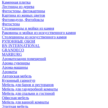
Каменная плитка
Лестница из дерева
Фитостены, фитокартины
Картина из живых цветов
Фитомодули, Фитобоксы
Фитостена
Столешницы и мойки из камня
Раковины и мойки из искусственного камня
Столешницы из искусственного камня
РУЛОННЫЕ ОБОИ
BN INTERNATIONAL
GRANDECO
MARBURG
Ароматизация помещений
Арома сувениры
Арома-машины
Ароматы
Авторская мебель
Кухонный гарнитур
Мебель для баров и ресторанов
Мебель для гардеробной комнаты
Мебель для спальни и гостиной
Офисная мебель
Мебель для ванной комнаты
Элитная мебель