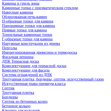
Камины и гриль зоны
Каминные топки с призматическим стеклом
Навесные камины
Облицовааная печь-камин
П-образные топки для камина
Панорамные топки для камина
Прямые топки для камина
Тоннельные каминные топки
Г-образные топки для камина
Наружные конструкции из дерева
Перголы
Импрегнированная древесина и термодоска
Фасадная лепнина
ДПК Террасная доска
Комплектующие для террасной доски
Комплектующие для фасада
Система ограждений из ДПК
Тротуарная плитка, бордюры, септик, искусственный газон
Искусственная трава премиум класса
Септик
Тротуарная плитка
Бордюры
Септик из бетонных колец
Бетонное кольцо
Крышки для колодцев