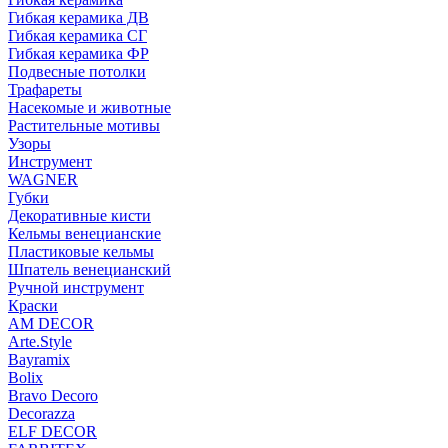
Гибкая керамика ДВ
Гибкая керамика СГ
Гибкая керамика ФР
Подвесные потолки
Трафареты
Насекомые и животные
Растительные мотивы
Узоры
Инструмент
WAGNER
Губки
Декоративные кисти
Кельмы венецианские
Пластиковые кельмы
Шпатель венецианский
Ручной инструмент
Краски
AM DECOR
Arte.Style
Bayramix
Bolix
Bravo Decoro
Decorazza
ELF DECOR