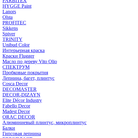
FARBITEX
HYGGE Paint
Lanors
Olsta
PROFITEC
Sikkens
Spiver
TRINITY
Unibud Color
Интерьерная краска
Краски Flugger
Масло по дереву Vito Olio
СПЕКТРУМ
Пробковые покрытия
Лепнина, багет, плинтус
Cosca Decor
DECOMASTER
DECOR-DIZAYN
Elite Décor Industry
Fabello Decor
Madest Decor
ORAC DECOR
Алюминиевый плинтус, микроплинтус
Балки
Гипсовая лепнина