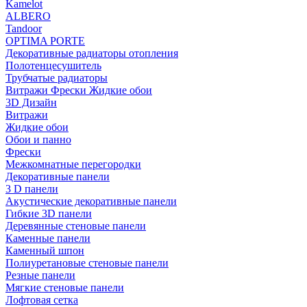
Kamelot
ALBERO
Tandoor
OPTIMA PORTE
Декоративные радиаторы отопления
Полотенцесушитель
Трубчатые радиаторы
Витражи Фрески Жидкие обои
3D Дизайн
Витражи
Жидкие обои
Обои и панно
Фрески
Межкомнатные перегородки
Декоративные панели
3 D панели
Акустические декоративные панели
Гибкие 3D панели
Деревянные стеновые панели
Каменные панели
Каменный шпон
Полиуретановые стеновые панели
Резные панели
Мягкие стеновые панели
Лофтовая сетка