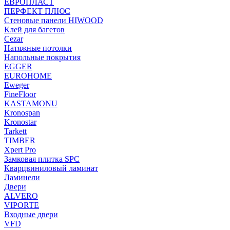
ЕВРОПЛАСТ
ПЕРФЕКТ ПЛЮС
Стеновые панели HIWOOD
Клей для багетов
Cezar
Натяжные потолки
Напольные покрытия
EGGER
EUROHOME
Eweger
FineFloor
KASTAMONU
Kronospan
Kronostar
Tarkett
TIMBER
Xpert Pro
Замковая плитка SPC
Кварцвиниловый ламинат
Ламинели
Двери
ALVERO
VIPORTE
Входные двери
VFD