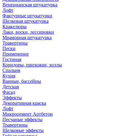
Венецианская штукатурка
Лофт
Фактурные штукатурки
Шелковая штукатурка
Кракелюры
Лаки, воски, лессировки
Мраморная штукатурка
Травертины
Пески
Применение
Гостиная
Коридоры, прихожие, холлы
Спальня
Кухня
Ванные, бассейны
Детская
Фасад
Эффекты
Декоративная краска
Лофт
Микроцемент Артбетон
Песчаные эффекты
Травертины
Шелковые эффекты
Гибкая керамика