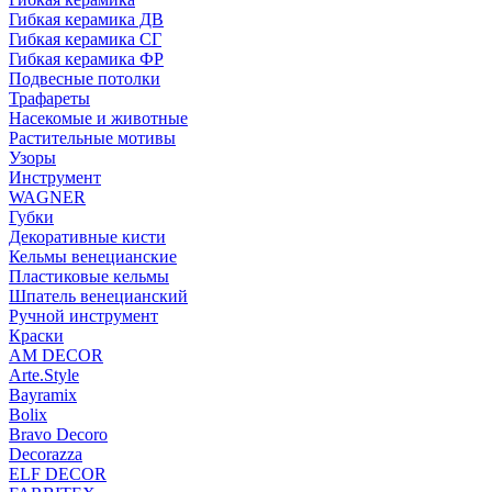
Гибкая керамика ДВ
Гибкая керамика СГ
Гибкая керамика ФР
Подвесные потолки
Трафареты
Насекомые и животные
Растительные мотивы
Узоры
Инструмент
WAGNER
Губки
Декоративные кисти
Кельмы венецианские
Пластиковые кельмы
Шпатель венецианский
Ручной инструмент
Краски
AM DECOR
Arte.Style
Bayramix
Bolix
Bravo Decoro
Decorazza
ELF DECOR