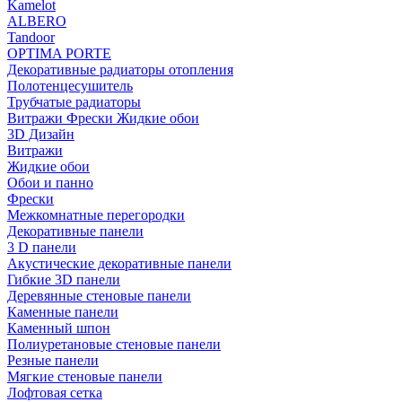
Kamelot
ALBERO
Tandoor
OPTIMA PORTE
Декоративные радиаторы отопления
Полотенцесушитель
Трубчатые радиаторы
Витражи Фрески Жидкие обои
3D Дизайн
Витражи
Жидкие обои
Обои и панно
Фрески
Межкомнатные перегородки
Декоративные панели
3 D панели
Акустические декоративные панели
Гибкие 3D панели
Деревянные стеновые панели
Каменные панели
Каменный шпон
Полиуретановые стеновые панели
Резные панели
Мягкие стеновые панели
Лофтовая сетка