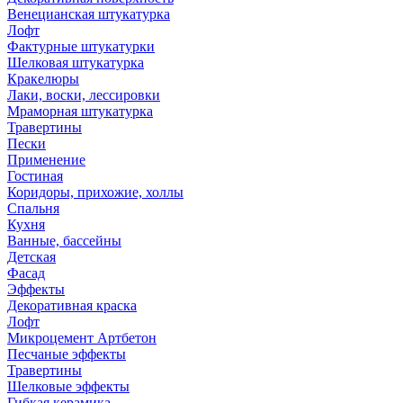
Венецианская штукатурка
Лофт
Фактурные штукатурки
Шелковая штукатурка
Кракелюры
Лаки, воски, лессировки
Мраморная штукатурка
Травертины
Пески
Применение
Гостиная
Коридоры, прихожие, холлы
Спальня
Кухня
Ванные, бассейны
Детская
Фасад
Эффекты
Декоративная краска
Лофт
Микроцемент Артбетон
Песчаные эффекты
Травертины
Шелковые эффекты
Гибкая керамика