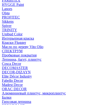
FARBITEX
HYGGE Paint
Lanors
Olsta
PROFITEC
Sikkens
Spiver
TRINITY
Unibud Color
Интерьерная краска
Краски Flugger
Масло по дереву Vito Olio
СПЕКТРУМ
Пробковые покрытия
Лепнина, багет, плинтус
Cosca Decor
DECOMASTER
DECOR-DIZAYN
Elite Décor Industry
Fabello Decor
Madest Decor
ORAC DECOR
Алюминиевый плинтус, микроплинтус
Балки
Гипсовая лепнина