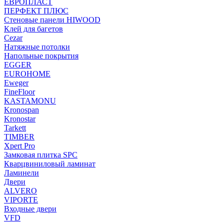
ЕВРОПЛАСТ
ПЕРФЕКТ ПЛЮС
Стеновые панели HIWOOD
Клей для багетов
Cezar
Натяжные потолки
Напольные покрытия
EGGER
EUROHOME
Eweger
FineFloor
KASTAMONU
Kronospan
Kronostar
Tarkett
TIMBER
Xpert Pro
Замковая плитка SPC
Кварцвиниловый ламинат
Ламинели
Двери
ALVERO
VIPORTE
Входные двери
VFD