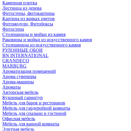
Каменная плитка
Лестница из дерева
Фитостены, фитокартины
Картина из живых цветов
Фитомодули, Фитобоксы
Фитостена
Столешницы и мойки из камня
Раковины и мойки из искусственного камня
Столешницы из искусственного камня
РУЛОННЫЕ ОБОИ
BN INTERNATIONAL
GRANDECO
MARBURG
Ароматизация помещений
Арома сувениры
Арома-машины
Ароматы
Авторская мебель
Кухонный гарнитур
Мебель для баров и ресторанов
Мебель для гардеробной комнаты
Мебель для спальни и гостиной
Офисная мебель
Мебель для ванной комнаты
Элитная мебель