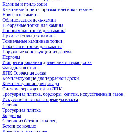
Камины и гриль зоны
Каминные топки с призматическим стеклом
Навесные камины
Облицовааная печь-камин
П-образные топки для камина
Панорамные топки для камина
Прямые топки для камина
Тоннельные каминные топки
Г-образные топки для камина
Наружные конструкции из дерева
Перголы
Импрегнированная древесина и термодоска
Фасадная лепнина
ДПК Террасная доска
Комплектующие для террасной доски
Комплектующие для фасада
Система ограждений из ДПК
Тротуарная плитка, бордюры, септик, искусственный газон
Искусственная трава премиум класса
Септик
Тротуарная плитка
Бордюры
Септик из бетонных колец
Бетонное кольцо
Крышки для колодцев