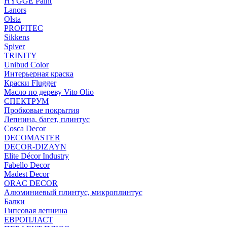
HYGGE Paint
Lanors
Olsta
PROFITEC
Sikkens
Spiver
TRINITY
Unibud Color
Интерьерная краска
Краски Flugger
Масло по дереву Vito Olio
СПЕКТРУМ
Пробковые покрытия
Лепнина, багет, плинтус
Cosca Decor
DECOMASTER
DECOR-DIZAYN
Elite Décor Industry
Fabello Decor
Madest Decor
ORAC DECOR
Алюминиевый плинтус, микроплинтус
Балки
Гипсовая лепнина
ЕВРОПЛАСТ