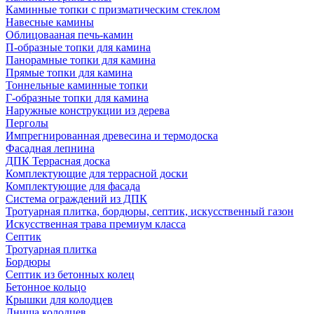
Каминные топки с призматическим стеклом
Навесные камины
Облицовааная печь-камин
П-образные топки для камина
Панорамные топки для камина
Прямые топки для камина
Тоннельные каминные топки
Г-образные топки для камина
Наружные конструкции из дерева
Перголы
Импрегнированная древесина и термодоска
Фасадная лепнина
ДПК Террасная доска
Комплектующие для террасной доски
Комплектующие для фасада
Система ограждений из ДПК
Тротуарная плитка, бордюры, септик, искусственный газон
Искусственная трава премиум класса
Септик
Тротуарная плитка
Бордюры
Септик из бетонных колец
Бетонное кольцо
Крышки для колодцев
Днища колодцев