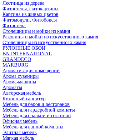
Лестница из дерева
Фитостены, фитокартины
Картина из живых цветов
Фитомодули, Фитобоксы
Фитостена
Столешницы и мойки из камня
Раковины и мойки из искусственного камня
Столешницы из искусственного камня
РУЛОННЫЕ ОБОИ
BN INTERNATIONAL
GRANDECO
MARBURG
Ароматизация помещений
Арома сувениры
Арома-машины
Ароматы
Авторская мебель
Кухонный гарнитур
Мебель для баров и ресторанов
Мебель для гардеробной комнаты
Мебель для спальни и гостиной
Офисная мебель
Мебель для ванной комнаты
Элитная мебель
Мягкая мебель