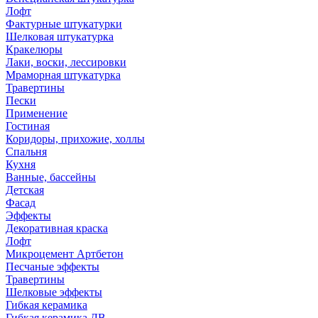
Лофт
Фактурные штукатурки
Шелковая штукатурка
Кракелюры
Лаки, воски, лессировки
Мраморная штукатурка
Травертины
Пески
Применение
Гостиная
Коридоры, прихожие, холлы
Спальня
Кухня
Ванные, бассейны
Детская
Фасад
Эффекты
Декоративная краска
Лофт
Микроцемент Артбетон
Песчаные эффекты
Травертины
Шелковые эффекты
Гибкая керамика
Гибкая керамика ДВ