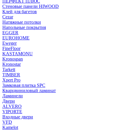
ПЕРФЕКТ ПЛЮС
Стеновые панели HIWOOD
Клей для багетов
Cezar
Натяжные потолки
Напольные покрытия
EGGER
EUROHOME
Eweger
FineFloor
KASTAMONU
Kronospan
Kronostar
Tarkett
TIMBER
Xpert Pro
Замковая плитка SPC
Кварцвиниловый ламинат
Ламинели
Двери
ALVERO
VIPORTE
Входные двери
VFD
Kamelot