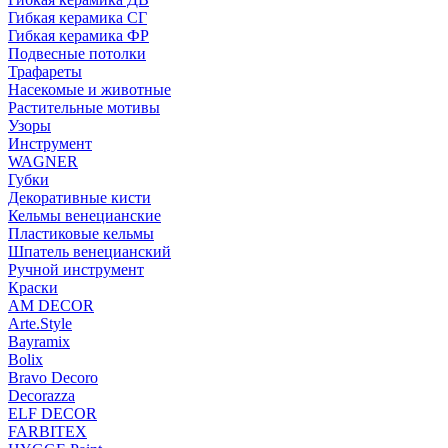
Гибкая керамика СГ
Гибкая керамика ФР
Подвесные потолки
Трафареты
Насекомые и животные
Растительные мотивы
Узоры
Инструмент
WAGNER
Губки
Декоративные кисти
Кельмы венецианские
Пластиковые кельмы
Шпатель венецианский
Ручной инструмент
Краски
AM DECOR
Arte.Style
Bayramix
Bolix
Bravo Decoro
Decorazza
ELF DECOR
FARBITEX