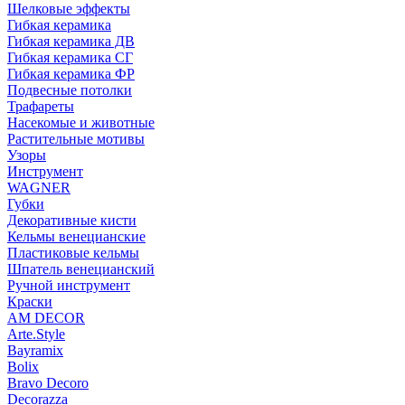
Шелковые эффекты
Гибкая керамика
Гибкая керамика ДВ
Гибкая керамика СГ
Гибкая керамика ФР
Подвесные потолки
Трафареты
Насекомые и животные
Растительные мотивы
Узоры
Инструмент
WAGNER
Губки
Декоративные кисти
Кельмы венецианские
Пластиковые кельмы
Шпатель венецианский
Ручной инструмент
Краски
AM DECOR
Arte.Style
Bayramix
Bolix
Bravo Decoro
Decorazza