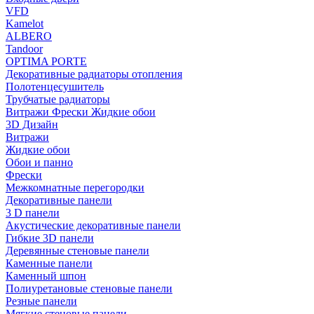
VFD
Kamelot
ALBERO
Tandoor
OPTIMA PORTE
Декоративные радиаторы отопления
Полотенцесушитель
Трубчатые радиаторы
Витражи Фрески Жидкие обои
3D Дизайн
Витражи
Жидкие обои
Обои и панно
Фрески
Межкомнатные перегородки
Декоративные панели
3 D панели
Акустические декоративные панели
Гибкие 3D панели
Деревянные стеновые панели
Каменные панели
Каменный шпон
Полиуретановые стеновые панели
Резные панели
Мягкие стеновые панели