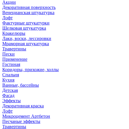
Акции
Декоративная поверхность
Венецианская штукатурка
Лофт
Фактурные штукатурки
Шелковая штукатурка
Кракелюры
Лаки, воски, лессировки
Мраморная штукатурка
Травертины
Пески
Применение
Гостиная
Коридоры, прихожие, холлы
Спальня
Кухня
Ванные, бассейны
Детская
Фасад
Эффекты
Декоративная краска
Лофт
Микроцемент Артбетон
Песчаные эффекты
Травертины