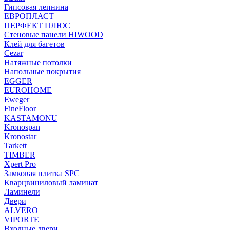
Гипсовая лепнина
ЕВРОПЛАСТ
ПЕРФЕКТ ПЛЮС
Стеновые панели HIWOOD
Клей для багетов
Cezar
Натяжные потолки
Напольные покрытия
EGGER
EUROHOME
Eweger
FineFloor
KASTAMONU
Kronospan
Kronostar
Tarkett
TIMBER
Xpert Pro
Замковая плитка SPC
Кварцвиниловый ламинат
Ламинели
Двери
ALVERO
VIPORTE
Входные двери