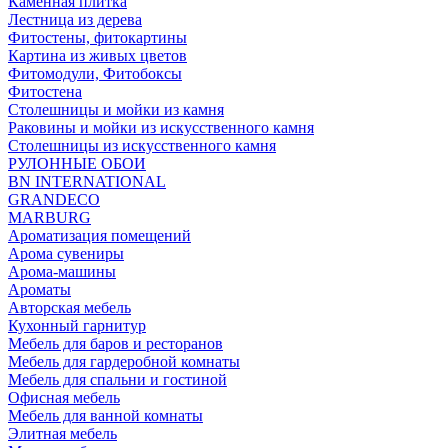
Каменная плитка
Лестница из дерева
Фитостены, фитокартины
Картина из живых цветов
Фитомодули, Фитобоксы
Фитостена
Столешницы и мойки из камня
Раковины и мойки из искусственного камня
Столешницы из искусственного камня
РУЛОННЫЕ ОБОИ
BN INTERNATIONAL
GRANDECO
MARBURG
Ароматизация помещений
Арома сувениры
Арома-машины
Ароматы
Авторская мебель
Кухонный гарнитур
Мебель для баров и ресторанов
Мебель для гардеробной комнаты
Мебель для спальни и гостиной
Офисная мебель
Мебель для ванной комнаты
Элитная мебель