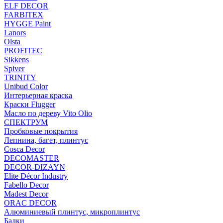
ELF DECOR
FARBITEX
HYGGE Paint
Lanors
Olsta
PROFITEC
Sikkens
Spiver
TRINITY
Unibud Color
Интерьерная краска
Краски Flugger
Масло по дереву Vito Olio
СПЕКТРУМ
Пробковые покрытия
Лепнина, багет, плинтус
Cosca Decor
DECOMASTER
DECOR-DIZAYN
Elite Décor Industry
Fabello Decor
Madest Decor
ORAC DECOR
Алюминиевый плинтус, микроплинтус
Балки