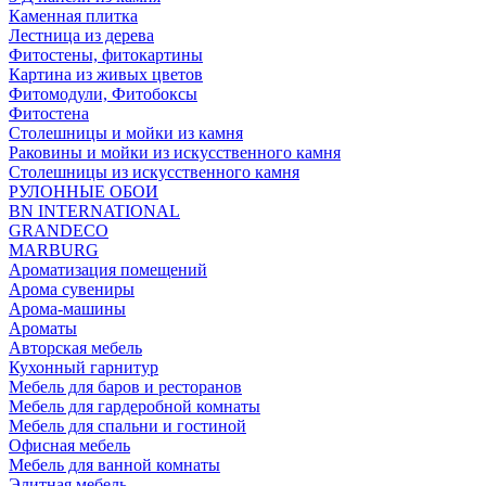
Каменная плитка
Лестница из дерева
Фитостены, фитокартины
Картина из живых цветов
Фитомодули, Фитобоксы
Фитостена
Столешницы и мойки из камня
Раковины и мойки из искусственного камня
Столешницы из искусственного камня
РУЛОННЫЕ ОБОИ
BN INTERNATIONAL
GRANDECO
MARBURG
Ароматизация помещений
Арома сувениры
Арома-машины
Ароматы
Авторская мебель
Кухонный гарнитур
Мебель для баров и ресторанов
Мебель для гардеробной комнаты
Мебель для спальни и гостиной
Офисная мебель
Мебель для ванной комнаты
Элитная мебель