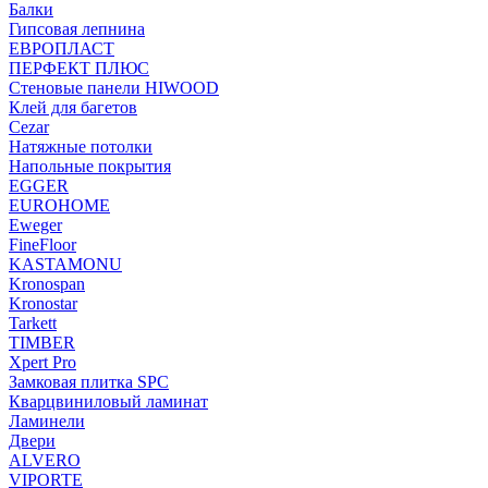
Балки
Гипсовая лепнина
ЕВРОПЛАСТ
ПЕРФЕКТ ПЛЮС
Стеновые панели HIWOOD
Клей для багетов
Cezar
Натяжные потолки
Напольные покрытия
EGGER
EUROHOME
Eweger
FineFloor
KASTAMONU
Kronospan
Kronostar
Tarkett
TIMBER
Xpert Pro
Замковая плитка SPC
Кварцвиниловый ламинат
Ламинели
Двери
ALVERO
VIPORTE