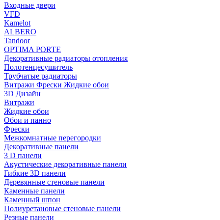
Входные двери
VFD
Kamelot
ALBERO
Tandoor
OPTIMA PORTE
Декоративные радиаторы отопления
Полотенцесушитель
Трубчатые радиаторы
Витражи Фрески Жидкие обои
3D Дизайн
Витражи
Жидкие обои
Обои и панно
Фрески
Межкомнатные перегородки
Декоративные панели
3 D панели
Акустические декоративные панели
Гибкие 3D панели
Деревянные стеновые панели
Каменные панели
Каменный шпон
Полиуретановые стеновые панели
Резные панели