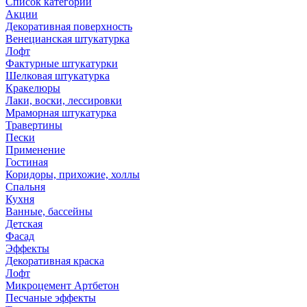
Список категорий
Акции
Декоративная поверхность
Венецианская штукатурка
Лофт
Фактурные штукатурки
Шелковая штукатурка
Кракелюры
Лаки, воски, лессировки
Мраморная штукатурка
Травертины
Пески
Применение
Гостиная
Коридоры, прихожие, холлы
Спальня
Кухня
Ванные, бассейны
Детская
Фасад
Эффекты
Декоративная краска
Лофт
Микроцемент Артбетон
Песчаные эффекты