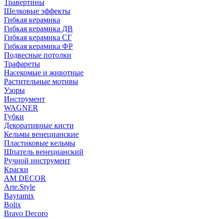
Травертины
Шелковые эффекты
Гибкая керамика
Гибкая керамика ДВ
Гибкая керамика СГ
Гибкая керамика ФР
Подвесные потолки
Трафареты
Насекомые и животные
Растительные мотивы
Узоры
Инструмент
WAGNER
Губки
Декоративные кисти
Кельмы венецианские
Пластиковые кельмы
Шпатель венецианский
Ручной инструмент
Краски
AM DECOR
Arte.Style
Bayramix
Bolix
Bravo Decoro