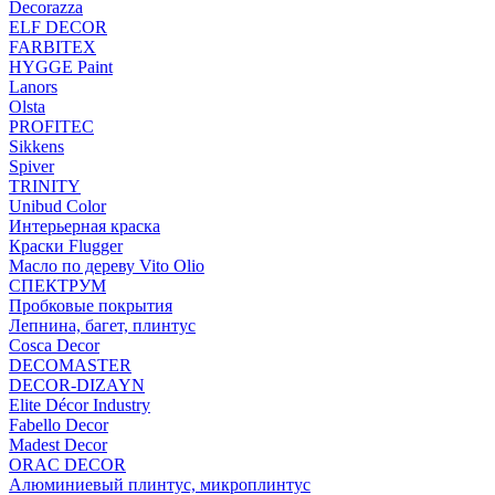
Decorazza
ELF DECOR
FARBITEX
HYGGE Paint
Lanors
Olsta
PROFITEC
Sikkens
Spiver
TRINITY
Unibud Color
Интерьерная краска
Краски Flugger
Масло по дереву Vito Olio
СПЕКТРУМ
Пробковые покрытия
Лепнина, багет, плинтус
Cosca Decor
DECOMASTER
DECOR-DIZAYN
Elite Décor Industry
Fabello Decor
Madest Decor
ORAC DECOR
Алюминиевый плинтус, микроплинтус