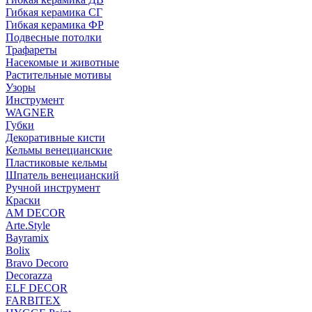
Гибкая керамика СГ
Гибкая керамика ФР
Подвесные потолки
Трафареты
Насекомые и животные
Растительные мотивы
Узоры
Инструмент
WAGNER
Губки
Декоративные кисти
Кельмы венецианские
Пластиковые кельмы
Шпатель венецианский
Ручной инструмент
Краски
AM DECOR
Arte.Style
Bayramix
Bolix
Bravo Decoro
Decorazza
ELF DECOR
FARBITEX