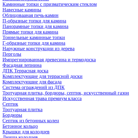
Каминные топки с призматическим стеклом
Навесные камины
Облицовааная печь-камин
П-образные топки для камина
Панорамные топки для камина
Прямые топки для камина
Тоннельные каминные топки
Г-образные топки для камина
Наружные конструкции из дерева
Перголы
Импрегнированная древесина и термодоска
Фасадная лепнина
ДПК Террасная доска
Комплектующие для террасной доски
Комплектующие для фасада
Система ограждений из ДПК
Тротуарная плитка, бордюры, септик, искусственный газон
Искусственная трава премиум класса
Септик
Тротуарная плитка
Бордюры
Септик из бетонных колец
Бетонное кольцо
Крышки для колодцев
Днища колодцев