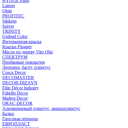
HYGGE Paint
Lanors
Olsta
PROFITEC
Sikkens
Spiver
TRINITY
Unibud Color
Интерьерная краска
Краски Flugger
Масло по дереву Vito Olio
СПЕКТРУМ
Пробковые покрытия
Лепнина, багет, плинтус
Cosca Decor
DECOMASTER
DECOR-DIZAYN
Elite Décor Industry
Fabello Decor
Madest Decor
ORAC DECOR
Алюминиевый плинтус, микроплинтус
Балки
Гипсовая лепнина
ЕВРОПЛАСТ