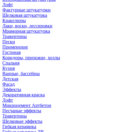
Лофт
Фактурные штукатурки
Шелковая штукатурка
Кракелюры
Лаки, воски, лессировки
Мраморная штукатурка
Травертины
Пески
Применение
Гостиная
Коридоры, прихожие, холлы
Спальня
Кухня
Ванные, бассейны
Детская
Фасад
Эффекты
Декоративная краска
Лофт
Микроцемент Артбетон
Песчаные эффекты
Травертины
Шелковые эффекты
Гибкая керамика
Гибкая керамика ДВ