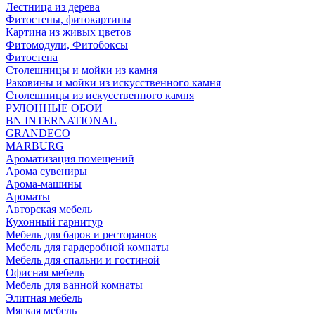
Лестница из дерева
Фитостены, фитокартины
Картина из живых цветов
Фитомодули, Фитобоксы
Фитостена
Столешницы и мойки из камня
Раковины и мойки из искусственного камня
Столешницы из искусственного камня
РУЛОННЫЕ ОБОИ
BN INTERNATIONAL
GRANDECO
MARBURG
Ароматизация помещений
Арома сувениры
Арома-машины
Ароматы
Авторская мебель
Кухонный гарнитур
Мебель для баров и ресторанов
Мебель для гардеробной комнаты
Мебель для спальни и гостиной
Офисная мебель
Мебель для ванной комнаты
Элитная мебель
Мягкая мебель