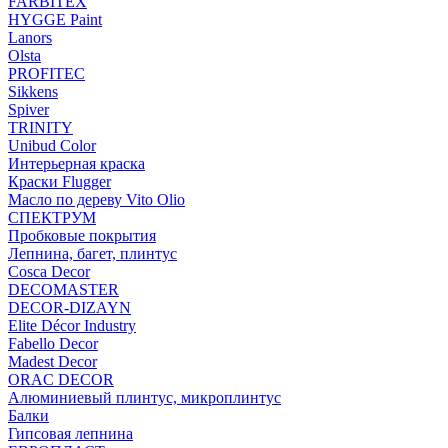
FARBITEX
HYGGE Paint
Lanors
Olsta
PROFITEC
Sikkens
Spiver
TRINITY
Unibud Color
Интерьерная краска
Краски Flugger
Масло по дереву Vito Olio
СПЕКТРУМ
Пробковые покрытия
Лепнина, багет, плинтус
Cosca Decor
DECOMASTER
DECOR-DIZAYN
Elite Décor Industry
Fabello Decor
Madest Decor
ORAC DECOR
Алюминиевый плинтус, микроплинтус
Балки
Гипсовая лепнина