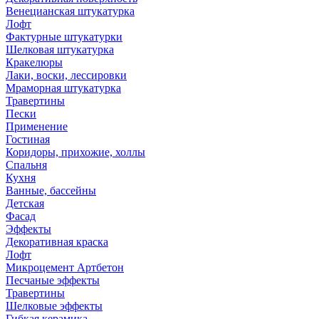
Венецианская штукатурка
Лофт
Фактурные штукатурки
Шелковая штукатурка
Кракелюры
Лаки, воски, лессировки
Мраморная штукатурка
Травертины
Пески
Применение
Гостиная
Коридоры, прихожие, холлы
Спальня
Кухня
Ванные, бассейны
Детская
Фасад
Эффекты
Декоративная краска
Лофт
Микроцемент Артбетон
Песчаные эффекты
Травертины
Шелковые эффекты
Гибкая керамика