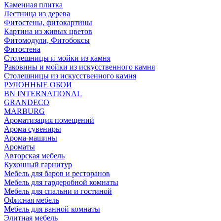
Каменная плитка
Лестница из дерева
Фитостены, фитокартины
Картина из живых цветов
Фитомодули, Фитобоксы
Фитостена
Столешницы и мойки из камня
Раковины и мойки из искусственного камня
Столешницы из искусственного камня
РУЛОННЫЕ ОБОИ
BN INTERNATIONAL
GRANDECO
MARBURG
Ароматизация помещений
Арома сувениры
Арома-машины
Ароматы
Авторская мебель
Кухонный гарнитур
Мебель для баров и ресторанов
Мебель для гардеробной комнаты
Мебель для спальни и гостиной
Офисная мебель
Мебель для ванной комнаты
Элитная мебель