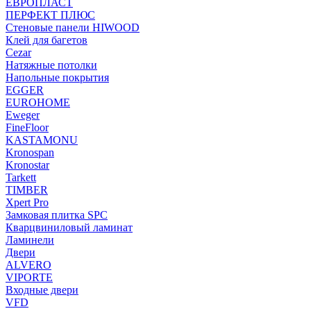
ЕВРОПЛАСТ
ПЕРФЕКТ ПЛЮС
Стеновые панели HIWOOD
Клей для багетов
Cezar
Натяжные потолки
Напольные покрытия
EGGER
EUROHOME
Eweger
FineFloor
KASTAMONU
Kronospan
Kronostar
Tarkett
TIMBER
Xpert Pro
Замковая плитка SPC
Кварцвиниловый ламинат
Ламинели
Двери
ALVERO
VIPORTE
Входные двери
VFD