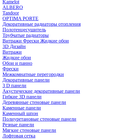
Kamelot
ALBERO
Tandoor
OPTIMA PORTE
Декоративные радиаторы отопления
Полотенцесушитель
Трубчатые радиаторы
Витражи Фрески Жидкие обои
3D Дизайн
Витражи
Жидкие обои
Обои и панно
Фрески
Межкомнатные перегородки
Декоративные панели
3 D панели
Акустические декоративные панели
Гибкие 3D панели
Деревянные стеновые панели
Каменные панели
Каменный шпон
Полиуретановые стеновые панели
Резные панели
Мягкие стеновые панели
Лофтовая сетка