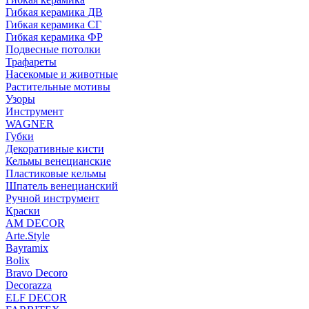
Гибкая керамика ДВ
Гибкая керамика СГ
Гибкая керамика ФР
Подвесные потолки
Трафареты
Насекомые и животные
Растительные мотивы
Узоры
Инструмент
WAGNER
Губки
Декоративные кисти
Кельмы венецианские
Пластиковые кельмы
Шпатель венецианский
Ручной инструмент
Краски
AM DECOR
Arte.Style
Bayramix
Bolix
Bravo Decoro
Decorazza
ELF DECOR