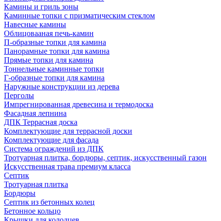
Камины и гриль зоны
Каминные топки с призматическим стеклом
Навесные камины
Облицовааная печь-камин
П-образные топки для камина
Панорамные топки для камина
Прямые топки для камина
Тоннельные каминные топки
Г-образные топки для камина
Наружные конструкции из дерева
Перголы
Импрегнированная древесина и термодоска
Фасадная лепнина
ДПК Террасная доска
Комплектующие для террасной доски
Комплектующие для фасада
Система ограждений из ДПК
Тротуарная плитка, бордюры, септик, искусственный газон
Искусственная трава премиум класса
Септик
Тротуарная плитка
Бордюры
Септик из бетонных колец
Бетонное кольцо
Крышки для колодцев