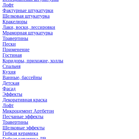
Лофт
Фактурные штукатурки
Шелковая штукатурка
Кракелюры
Лаки, воски, лессировки
Мраморная штукатурка
Травертины
Пески
Применение
Гостиная
Коридоры, прихожие, холлы
Спальня
Кухня
Ванные, бассейны
Детская
Фасад
Эффекты
Декоративная краска
Лофт
Микроцемент Артбетон
Песчаные эффекты
Травертины
Шелковые эффекты
Гибкая керамика
Гибкая керамика ДВ