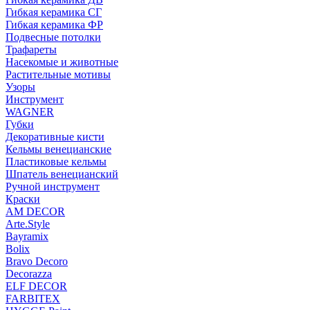
Гибкая керамика СГ
Гибкая керамика ФР
Подвесные потолки
Трафареты
Насекомые и животные
Растительные мотивы
Узоры
Инструмент
WAGNER
Губки
Декоративные кисти
Кельмы венецианские
Пластиковые кельмы
Шпатель венецианский
Ручной инструмент
Краски
AM DECOR
Arte.Style
Bayramix
Bolix
Bravo Decoro
Decorazza
ELF DECOR
FARBITEX