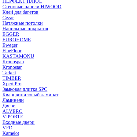
ПЕРФЕКТ ПЛЮС
Стеновые панели HIWOOD
Клей для багетов
Cezar
Натяжные потолки
Напольные покрытия
EGGER
EUROHOME
Eweger
FineFloor
KASTAMONU
Kronospan
Kronostar
Tarkett
TIMBER
Xpert Pro
Замковая плитка SPC
Кварцвиниловый ламинат
Ламинели
Двери
ALVERO
VIPORTE
Входные двери
VFD
Kamelot