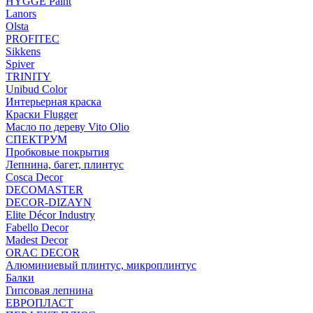
HYGGE Paint
Lanors
Olsta
PROFITEC
Sikkens
Spiver
TRINITY
Unibud Color
Интерьерная краска
Краски Flugger
Масло по дереву Vito Olio
СПЕКТРУМ
Пробковые покрытия
Лепнина, багет, плинтус
Cosca Decor
DECOMASTER
DECOR-DIZAYN
Elite Décor Industry
Fabello Decor
Madest Decor
ORAC DECOR
Алюминиевый плинтус, микроплинтус
Балки
Гипсовая лепнина
ЕВРОПЛАСТ