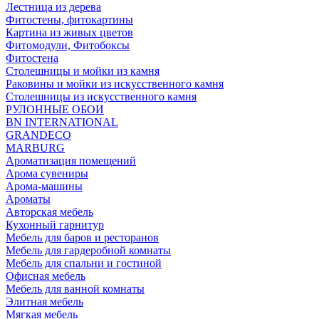
Лестница из дерева
Фитостены, фитокартины
Картина из живых цветов
Фитомодули, Фитобоксы
Фитостена
Столешницы и мойки из камня
Раковины и мойки из искусственного камня
Столешницы из искусственного камня
РУЛОННЫЕ ОБОИ
BN INTERNATIONAL
GRANDECO
MARBURG
Ароматизация помещений
Арома сувениры
Арома-машины
Ароматы
Авторская мебель
Кухонный гарнитур
Мебель для баров и ресторанов
Мебель для гардеробной комнаты
Мебель для спальни и гостиной
Офисная мебель
Мебель для ванной комнаты
Элитная мебель
Мягкая мебель