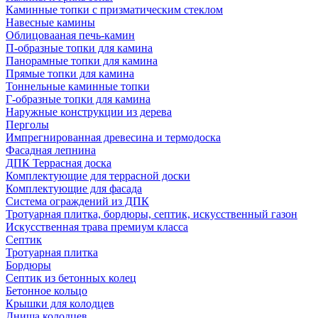
Каминные топки с призматическим стеклом
Навесные камины
Облицовааная печь-камин
П-образные топки для камина
Панорамные топки для камина
Прямые топки для камина
Тоннельные каминные топки
Г-образные топки для камина
Наружные конструкции из дерева
Перголы
Импрегнированная древесина и термодоска
Фасадная лепнина
ДПК Террасная доска
Комплектующие для террасной доски
Комплектующие для фасада
Система ограждений из ДПК
Тротуарная плитка, бордюры, септик, искусственный газон
Искусственная трава премиум класса
Септик
Тротуарная плитка
Бордюры
Септик из бетонных колец
Бетонное кольцо
Крышки для колодцев
Днища колодцев