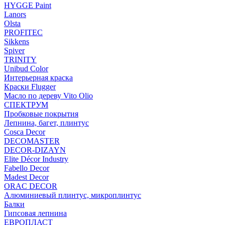
HYGGE Paint
Lanors
Olsta
PROFITEC
Sikkens
Spiver
TRINITY
Unibud Color
Интерьерная краска
Краски Flugger
Масло по дереву Vito Olio
СПЕКТРУМ
Пробковые покрытия
Лепнина, багет, плинтус
Cosca Decor
DECOMASTER
DECOR-DIZAYN
Elite Décor Industry
Fabello Decor
Madest Decor
ORAC DECOR
Алюминиевый плинтус, микроплинтус
Балки
Гипсовая лепнина
ЕВРОПЛАСТ