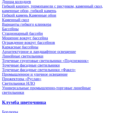
Днища колодцев
Гибкий кирпич, термопанели с рисунком, каменный скол,
каменные обои, гибкий камень
Гибкий камень Каменные обои
Каменный скол
Варианты гибкого клинкера
Бассейны
Стационарный бассейн
Мощение вокруг бассейна
Ограждение вокруг бассейнов
Каркасные бассейны
Архитектурное и ландшафтное освещение
Линейные светильники
Точечные грунтовые светильники «Подснежник»
Точечные фасадные светильники
Точечные фасадные светильники «Факел»
Промышленное и уличное освещение
Прожекторы «Руслан»
Светильники НЛО
Универсальные промышленно-торговые линейные
светильники
Клумба цветочница
Бордюры