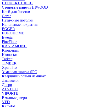
ПЕРФЕКТ ПЛЮС
Стеновые панели HIWOOD
Клей для багетов
Cezar
Натяжные потолки
Напольные покрытия
EGGER
EUROHOME
Eweger
FineFloor
KASTAMONU
Kronospan
Kronostar
Tarkett
TIMBER
Xpert Pro
Замковая плитка SPC
Кварцвиниловый ламинат
Ламинели
Двери
ALVERO
VIPORTE
Входные двери
VFD
Kamelot