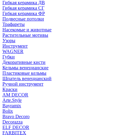
Гибкая керамика ДВ
Гибкая керамика СГ
Гибкая керамика ФР
Подвесные потолки
Трафареты
Насекомые и животные
Растительные мотивы
Узоры
Инструмент
WAGNER
Губки
Декоративные кисти
Кельмы венецианские
Пластиковые кельмы
Шпатель венецианский
Ручной инструмент
Краски
AM DECOR
Arte.Style
Bayramix
Bolix
Bravo Decoro
Decorazza
ELF DECOR
FARBITEX