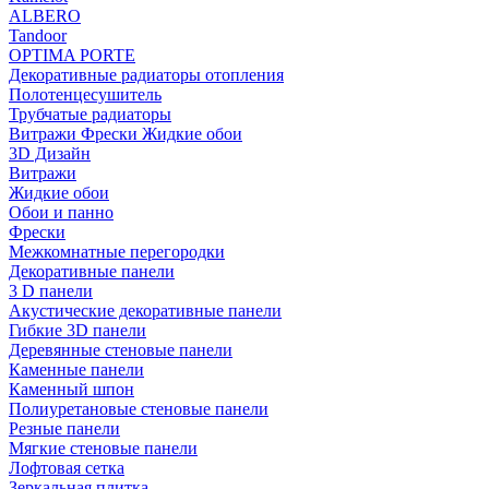
ALBERO
Tandoor
OPTIMA PORTE
Декоративные радиаторы отопления
Полотенцесушитель
Трубчатые радиаторы
Витражи Фрески Жидкие обои
3D Дизайн
Витражи
Жидкие обои
Обои и панно
Фрески
Межкомнатные перегородки
Декоративные панели
3 D панели
Акустические декоративные панели
Гибкие 3D панели
Деревянные стеновые панели
Каменные панели
Каменный шпон
Полиуретановые стеновые панели
Резные панели
Мягкие стеновые панели
Лофтовая сетка
Зеркальная плитка