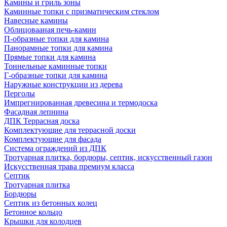
Камины и гриль зоны
Каминные топки с призматическим стеклом
Навесные камины
Облицовааная печь-камин
П-образные топки для камина
Панорамные топки для камина
Прямые топки для камина
Тоннельные каминные топки
Г-образные топки для камина
Наружные конструкции из дерева
Перголы
Импрегнированная древесина и термодоска
Фасадная лепнина
ДПК Террасная доска
Комплектующие для террасной доски
Комплектующие для фасада
Система ограждений из ДПК
Тротуарная плитка, бордюры, септик, искусственный газон
Искусственная трава премиум класса
Септик
Тротуарная плитка
Бордюры
Септик из бетонных колец
Бетонное кольцо
Крышки для колодцев