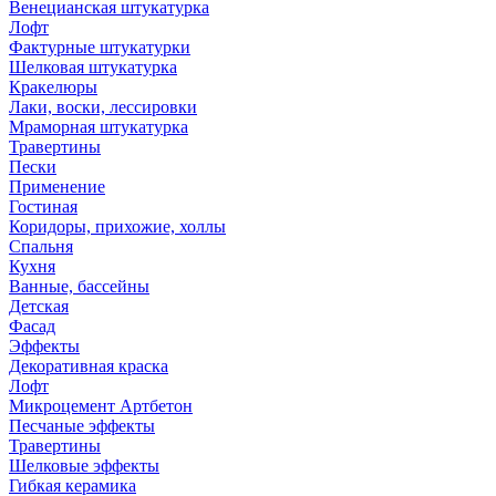
Венецианская штукатурка
Лофт
Фактурные штукатурки
Шелковая штукатурка
Кракелюры
Лаки, воски, лессировки
Мраморная штукатурка
Травертины
Пески
Применение
Гостиная
Коридоры, прихожие, холлы
Спальня
Кухня
Ванные, бассейны
Детская
Фасад
Эффекты
Декоративная краска
Лофт
Микроцемент Артбетон
Песчаные эффекты
Травертины
Шелковые эффекты
Гибкая керамика