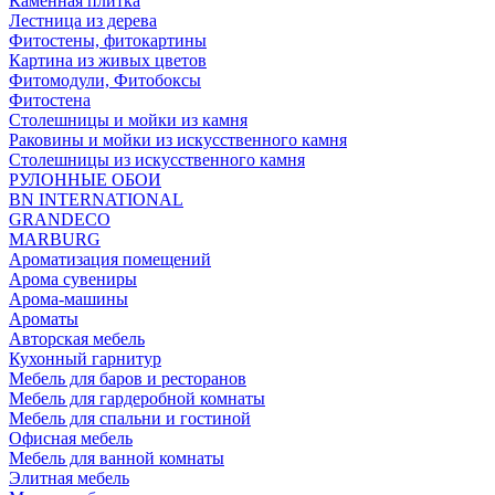
Каменная плитка
Лестница из дерева
Фитостены, фитокартины
Картина из живых цветов
Фитомодули, Фитобоксы
Фитостена
Столешницы и мойки из камня
Раковины и мойки из искусственного камня
Столешницы из искусственного камня
РУЛОННЫЕ ОБОИ
BN INTERNATIONAL
GRANDECO
MARBURG
Ароматизация помещений
Арома сувениры
Арома-машины
Ароматы
Авторская мебель
Кухонный гарнитур
Мебель для баров и ресторанов
Мебель для гардеробной комнаты
Мебель для спальни и гостиной
Офисная мебель
Мебель для ванной комнаты
Элитная мебель