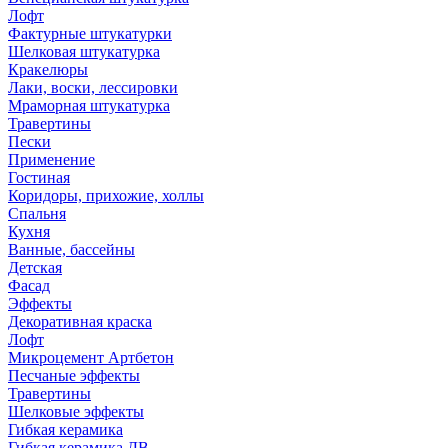
Лофт
Фактурные штукатурки
Шелковая штукатурка
Кракелюры
Лаки, воски, лессировки
Мраморная штукатурка
Травертины
Пески
Применение
Гостиная
Коридоры, прихожие, холлы
Спальня
Кухня
Ванные, бассейны
Детская
Фасад
Эффекты
Декоративная краска
Лофт
Микроцемент Артбетон
Песчаные эффекты
Травертины
Шелковые эффекты
Гибкая керамика
Гибкая керамика ДВ