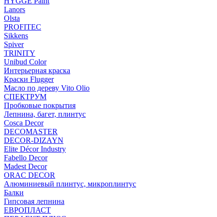
HYGGE Paint
Lanors
Olsta
PROFITEC
Sikkens
Spiver
TRINITY
Unibud Color
Интерьерная краска
Краски Flugger
Масло по дереву Vito Olio
СПЕКТРУМ
Пробковые покрытия
Лепнина, багет, плинтус
Cosca Decor
DECOMASTER
DECOR-DIZAYN
Elite Décor Industry
Fabello Decor
Madest Decor
ORAC DECOR
Алюминиевый плинтус, микроплинтус
Балки
Гипсовая лепнина
ЕВРОПЛАСТ