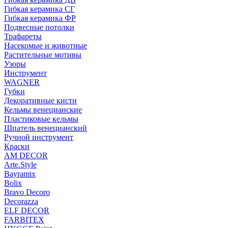
Гибкая керамика СГ
Гибкая керамика ФР
Подвесные потолки
Трафареты
Насекомые и животные
Растительные мотивы
Узоры
Инструмент
WAGNER
Губки
Декоративные кисти
Кельмы венецианские
Пластиковые кельмы
Шпатель венецианский
Ручной инструмент
Краски
AM DECOR
Arte.Style
Bayramix
Bolix
Bravo Decoro
Decorazza
ELF DECOR
FARBITEX