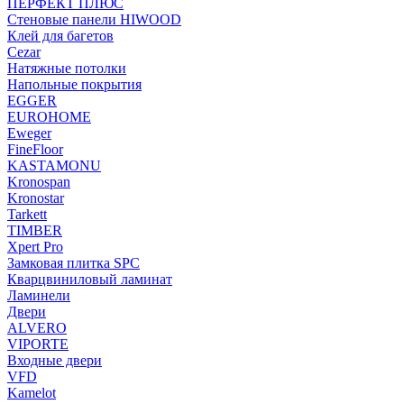
ПЕРФЕКТ ПЛЮС
Стеновые панели HIWOOD
Клей для багетов
Cezar
Натяжные потолки
Напольные покрытия
EGGER
EUROHOME
Eweger
FineFloor
KASTAMONU
Kronospan
Kronostar
Tarkett
TIMBER
Xpert Pro
Замковая плитка SPC
Кварцвиниловый ламинат
Ламинели
Двери
ALVERO
VIPORTE
Входные двери
VFD
Kamelot