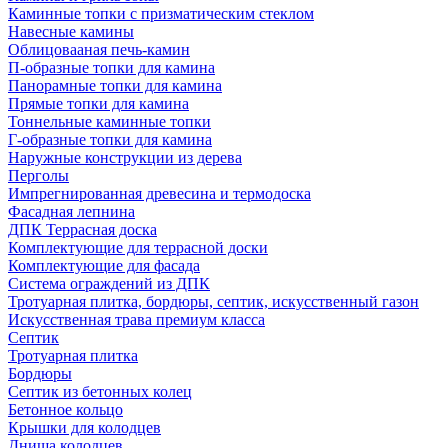
Каминные топки с призматическим стеклом
Навесные камины
Облицовааная печь-камин
П-образные топки для камина
Панорамные топки для камина
Прямые топки для камина
Тоннельные каминные топки
Г-образные топки для камина
Наружные конструкции из дерева
Перголы
Импрегнированная древесина и термодоска
Фасадная лепнина
ДПК Террасная доска
Комплектующие для террасной доски
Комплектующие для фасада
Система ограждений из ДПК
Тротуарная плитка, бордюры, септик, искусственный газон
Искусственная трава премиум класса
Септик
Тротуарная плитка
Бордюры
Септик из бетонных колец
Бетонное кольцо
Крышки для колодцев
Днища колодцев