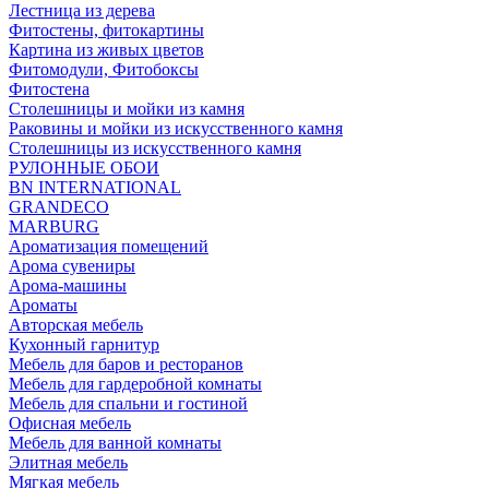
Лестница из дерева
Фитостены, фитокартины
Картина из живых цветов
Фитомодули, Фитобоксы
Фитостена
Столешницы и мойки из камня
Раковины и мойки из искусственного камня
Столешницы из искусственного камня
РУЛОННЫЕ ОБОИ
BN INTERNATIONAL
GRANDECO
MARBURG
Ароматизация помещений
Арома сувениры
Арома-машины
Ароматы
Авторская мебель
Кухонный гарнитур
Мебель для баров и ресторанов
Мебель для гардеробной комнаты
Мебель для спальни и гостиной
Офисная мебель
Мебель для ванной комнаты
Элитная мебель
Мягкая мебель