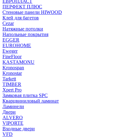
ЕВРОПЛАСТ
ПЕРФЕКТ ПЛЮС
Стеновые панели HIWOOD
Клей для багетов
Cezar
Натяжные потолки
Напольные покрытия
EGGER
EUROHOME
Eweger
FineFloor
KASTAMONU
Kronospan
Kronostar
Tarkett
TIMBER
Xpert Pro
Замковая плитка SPC
Кварцвиниловый ламинат
Ламинели
Двери
ALVERO
VIPORTE
Входные двери
VFD