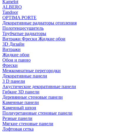
Kamelot
ALBERO
Tandoor
OPTIMA PORTE
Декоративные радиаторы отопления
Полотенцесушитель
Трубчатые радиаторы
Витражи Фрески Жидкие обои
3D Дизайн
Витражи
Жидкие обои
Обои и панно
Фрески
Межкомнатные перегородки
Декоративные панели
3 D панели
Акустические декоративные панели
Гибкие 3D панели
Деревянные стеновые панели
Каменные панели
Каменный шпон
Полиуретановые стеновые панели
Резные панели
Мягкие стеновые панели
Лофтовая сетка