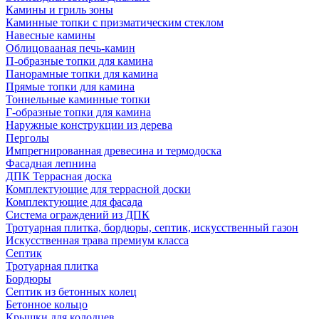
Камины и гриль зоны
Каминные топки с призматическим стеклом
Навесные камины
Облицовааная печь-камин
П-образные топки для камина
Панорамные топки для камина
Прямые топки для камина
Тоннельные каминные топки
Г-образные топки для камина
Наружные конструкции из дерева
Перголы
Импрегнированная древесина и термодоска
Фасадная лепнина
ДПК Террасная доска
Комплектующие для террасной доски
Комплектующие для фасада
Система ограждений из ДПК
Тротуарная плитка, бордюры, септик, искусственный газон
Искусственная трава премиум класса
Септик
Тротуарная плитка
Бордюры
Септик из бетонных колец
Бетонное кольцо
Крышки для колодцев