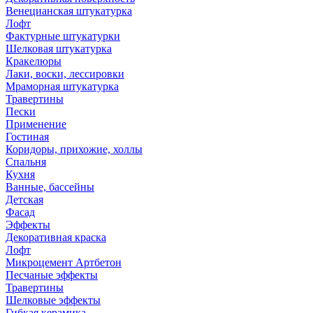
Венецианская штукатурка
Лофт
Фактурные штукатурки
Шелковая штукатурка
Кракелюры
Лаки, воски, лессировки
Мраморная штукатурка
Травертины
Пески
Применение
Гостиная
Коридоры, прихожие, холлы
Спальня
Кухня
Ванные, бассейны
Детская
Фасад
Эффекты
Декоративная краска
Лофт
Микроцемент Артбетон
Песчаные эффекты
Травертины
Шелковые эффекты
Гибкая керамика