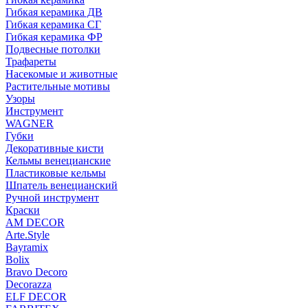
Гибкая керамика ДВ
Гибкая керамика СГ
Гибкая керамика ФР
Подвесные потолки
Трафареты
Насекомые и животные
Растительные мотивы
Узоры
Инструмент
WAGNER
Губки
Декоративные кисти
Кельмы венецианские
Пластиковые кельмы
Шпатель венецианский
Ручной инструмент
Краски
AM DECOR
Arte.Style
Bayramix
Bolix
Bravo Decoro
Decorazza
ELF DECOR