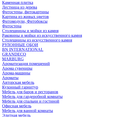
Каменная плитка
Лестница из дерева
Фитостены, фитокартины
Картина из живых цветов
Фитомодули, Фитобоксы
Фитостена
Столешницы и мойки из камня
Раковины и мойки из искусственного камня
Столешницы из искусственного камня
РУЛОННЫЕ ОБОИ
BN INTERNATIONAL
GRANDECO
MARBURG
Ароматизация помещений
Арома сувениры
Арома-машины
Ароматы
Авторская мебель
Кухонный гарнитур
Мебель для баров и ресторанов
Мебель для гардеробной комнаты
Мебель для спальни и гостиной
Офисная мебель
Мебель для ванной комнаты
Элитная мебель