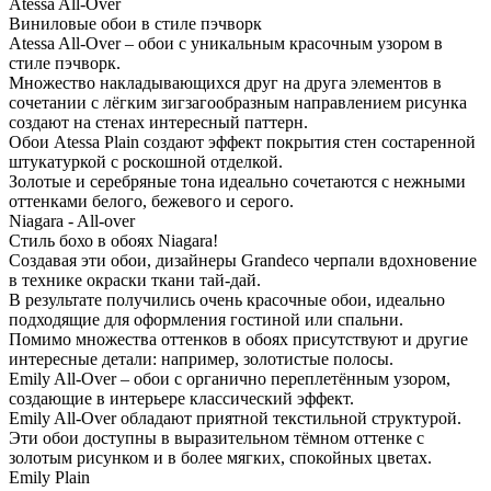
Atessa All-Over
Виниловые обои в стиле пэчворк
Atessa All-Over – обои с уникальным красочным узором в
стиле пэчворк.
Множество накладывающихся друг на друга элементов в
сочетании с лёгким зигзагообразным направлением рисунка
создают на стенах интересный паттерн.
Обои Atessa Plain создают эффект покрытия стен состаренной
штукатуркой с роскошной отделкой.
Золотые и серебряные тона идеально сочетаются с нежными
оттенками белого, бежевого и серого.
Niagara - All-over
Стиль бохо в обоях Niagara!
Создавая эти обои, дизайнеры Grandeco черпали вдохновение
в технике окраски ткани тай-дай.
В результате получились очень красочные обои, идеально
подходящие для оформления гостиной или спальни.
Помимо множества оттенков в обоях присутствуют и другие
интересные детали: например, золотистые полосы.
Emily All-Over – обои с органично переплетённым узором,
создающие в интерьере классический эффект.
Emily All-Over обладают приятной текстильной структурой.
Эти обои доступны в выразительном тёмном оттенке с
золотым рисунком и в более мягких, спокойных цветах.
Emily Plain