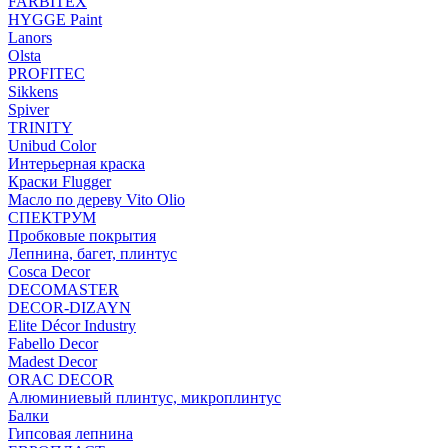
FARBITEX
HYGGE Paint
Lanors
Olsta
PROFITEC
Sikkens
Spiver
TRINITY
Unibud Color
Интерьерная краска
Краски Flugger
Масло по дереву Vito Olio
СПЕКТРУМ
Пробковые покрытия
Лепнина, багет, плинтус
Cosca Decor
DECOMASTER
DECOR-DIZAYN
Elite Décor Industry
Fabello Decor
Madest Decor
ORAC DECOR
Алюминиевый плинтус, микроплинтус
Балки
Гипсовая лепнина