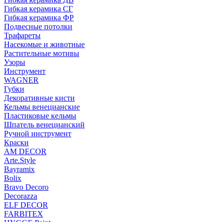
Гибкая керамика СГ
Гибкая керамика ФР
Подвесные потолки
Трафареты
Насекомые и животные
Растительные мотивы
Узоры
Инструмент
WAGNER
Губки
Декоративные кисти
Кельмы венецианские
Пластиковые кельмы
Шпатель венецианский
Ручной инструмент
Краски
AM DECOR
Arte.Style
Bayramix
Bolix
Bravo Decoro
Decorazza
ELF DECOR
FARBITEX