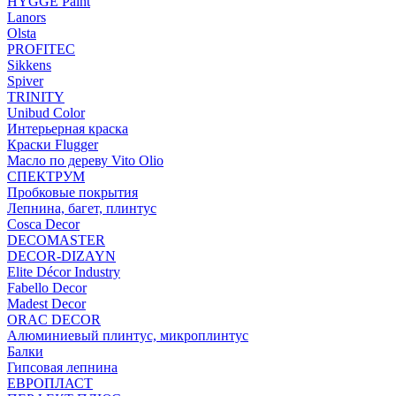
HYGGE Paint
Lanors
Olsta
PROFITEC
Sikkens
Spiver
TRINITY
Unibud Color
Интерьерная краска
Краски Flugger
Масло по дереву Vito Olio
СПЕКТРУМ
Пробковые покрытия
Лепнина, багет, плинтус
Cosca Decor
DECOMASTER
DECOR-DIZAYN
Elite Décor Industry
Fabello Decor
Madest Decor
ORAC DECOR
Алюминиевый плинтус, микроплинтус
Балки
Гипсовая лепнина
ЕВРОПЛАСТ