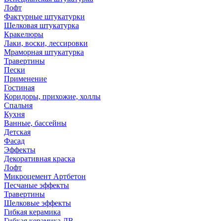
Лофт
Фактурные штукатурки
Шелковая штукатурка
Кракелюры
Лаки, воски, лессировки
Мраморная штукатурка
Травертины
Пески
Применение
Гостиная
Коридоры, прихожие, холлы
Спальня
Кухня
Ванные, бассейны
Детская
Фасад
Эффекты
Декоративная краска
Лофт
Микроцемент Артбетон
Песчаные эффекты
Травертины
Шелковые эффекты
Гибкая керамика
Гибкая керамика ДВ