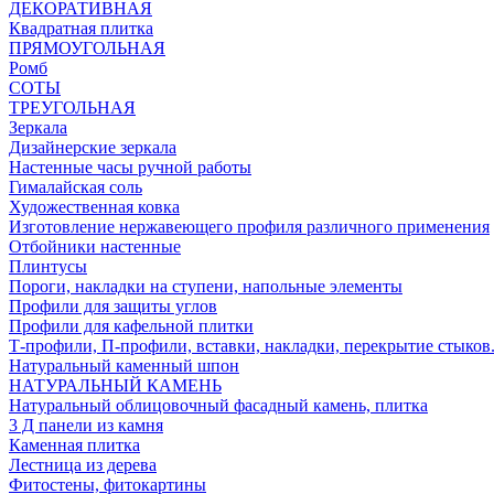
ДЕКОРАТИВНАЯ
Квадратная плитка
ПРЯМОУГОЛЬНАЯ
Ромб
СОТЫ
ТРЕУГОЛЬНАЯ
Зеркала
Дизайнерские зеркала
Настенные часы ручной работы
Гималайская соль
Художественная ковка
Изготовление нержавеющего профиля различного применения
Отбойники настенные
Плинтусы
Пороги, накладки на ступени, напольные элементы
Профили для защиты углов
Профили для кафельной плитки
Т-профили, П-профили, вставки, накладки, перекрытие стыков
Натуральный каменный шпон
НАТУРАЛЬНЫЙ КАМЕНЬ
Натуральный облицовочный фасадный камень, плитка
3 Д панели из камня
Каменная плитка
Лестница из дерева
Фитостены, фитокартины