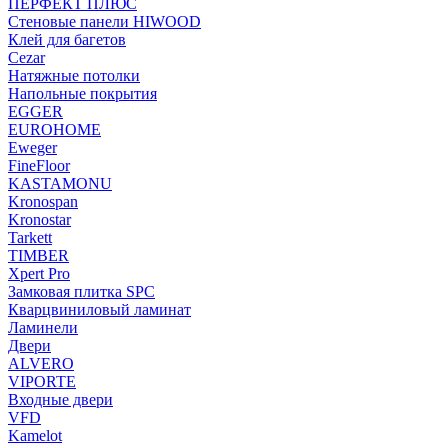
ПЕРФЕКТ ПЛЮС
Стеновые панели HIWOOD
Клей для багетов
Cezar
Натяжные потолки
Напольные покрытия
EGGER
EUROHOME
Eweger
FineFloor
KASTAMONU
Kronospan
Kronostar
Tarkett
TIMBER
Xpert Pro
Замковая плитка SPC
Кварцвиниловый ламинат
Ламинели
Двери
ALVERO
VIPORTE
Входные двери
VFD
Kamelot