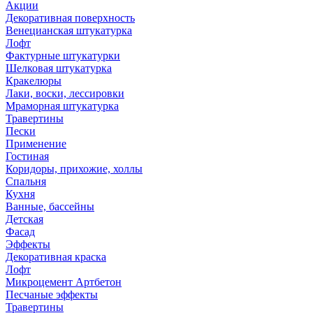
Акции
Декоративная поверхность
Венецианская штукатурка
Лофт
Фактурные штукатурки
Шелковая штукатурка
Кракелюры
Лаки, воски, лессировки
Мраморная штукатурка
Травертины
Пески
Применение
Гостиная
Коридоры, прихожие, холлы
Спальня
Кухня
Ванные, бассейны
Детская
Фасад
Эффекты
Декоративная краска
Лофт
Микроцемент Артбетон
Песчаные эффекты
Травертины