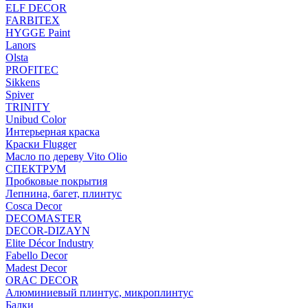
ELF DECOR
FARBITEX
HYGGE Paint
Lanors
Olsta
PROFITEC
Sikkens
Spiver
TRINITY
Unibud Color
Интерьерная краска
Краски Flugger
Масло по дереву Vito Olio
СПЕКТРУМ
Пробковые покрытия
Лепнина, багет, плинтус
Cosca Decor
DECOMASTER
DECOR-DIZAYN
Elite Décor Industry
Fabello Decor
Madest Decor
ORAC DECOR
Алюминиевый плинтус, микроплинтус
Балки