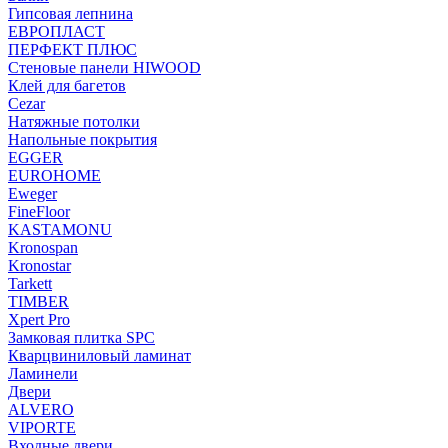
Гипсовая лепнина
ЕВРОПЛАСТ
ПЕРФЕКТ ПЛЮС
Стеновые панели HIWOOD
Клей для багетов
Cezar
Натяжные потолки
Напольные покрытия
EGGER
EUROHOME
Eweger
FineFloor
KASTAMONU
Kronospan
Kronostar
Tarkett
TIMBER
Xpert Pro
Замковая плитка SPC
Кварцвиниловый ламинат
Ламинели
Двери
ALVERO
VIPORTE
Входные двери