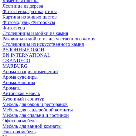
Каменная плитка
Лестница из дерева
Фитостены, фитокартины
Картина из живых цветов
Фитомодули, Фитобоксы
Фитостена
Столешницы и мойки из камня
Раковины и мойки из искусственного камня
Столешницы из искусственного камня
РУЛОННЫЕ ОБОИ
BN INTERNATIONAL
GRANDECO
MARBURG
Ароматизация помещений
Арома сувениры
Арома-машины
Ароматы
Авторская мебель
Кухонный гарнитур
Мебель для баров и ресторанов
Мебель для гардеробной комнаты
Мебель для спальни и гостиной
Офисная мебель
Мебель для ванной комнаты
Элитная мебель