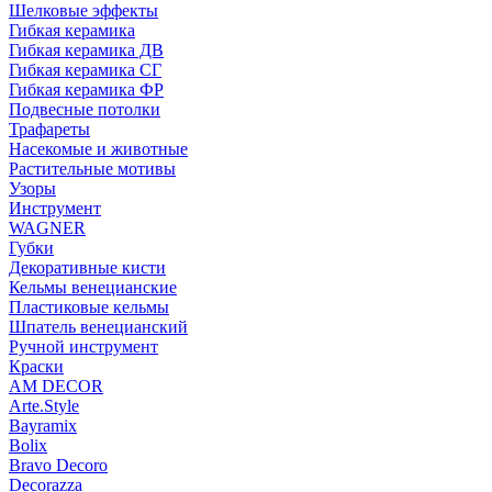
Шелковые эффекты
Гибкая керамика
Гибкая керамика ДВ
Гибкая керамика СГ
Гибкая керамика ФР
Подвесные потолки
Трафареты
Насекомые и животные
Растительные мотивы
Узоры
Инструмент
WAGNER
Губки
Декоративные кисти
Кельмы венецианские
Пластиковые кельмы
Шпатель венецианский
Ручной инструмент
Краски
AM DECOR
Arte.Style
Bayramix
Bolix
Bravo Decoro
Decorazza