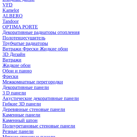
VFD
Kamelot
ALBERO
Tandoor
OPTIMA PORTE
Декоративные радиаторы отопления
Полотенцесушитель
Трубчатые радиаторы
Витражи Фрески Жидкие обои
3D Дизайн
Витражи
Жидкие обои
Обои и панно
Фрески
Межкомнатные перегородки
Декоративные панели
3 D панели
Акустические декоративные панели
Гибкие 3D панели
Деревянные стеновые панели
Каменные панели
Каменный шпон
Полиуретановые стеновые панели
Резные панели
Мягкие стеновые панели