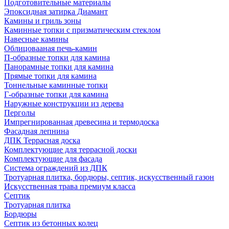
Подготовительные материалы
Эпоксидная затирка Диамант
Камины и гриль зоны
Каминные топки с призматическим стеклом
Навесные камины
Облицовааная печь-камин
П-образные топки для камина
Панорамные топки для камина
Прямые топки для камина
Тоннельные каминные топки
Г-образные топки для камина
Наружные конструкции из дерева
Перголы
Импрегнированная древесина и термодоска
Фасадная лепнина
ДПК Террасная доска
Комплектующие для террасной доски
Комплектующие для фасада
Система ограждений из ДПК
Тротуарная плитка, бордюры, септик, искусственный газон
Искусственная трава премиум класса
Септик
Тротуарная плитка
Бордюры
Септик из бетонных колец