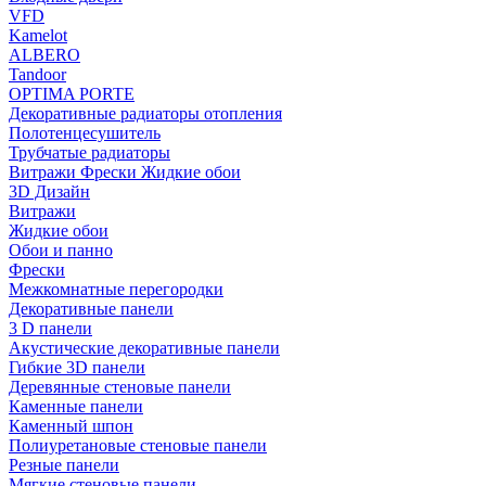
VFD
Kamelot
ALBERO
Tandoor
OPTIMA PORTE
Декоративные радиаторы отопления
Полотенцесушитель
Трубчатые радиаторы
Витражи Фрески Жидкие обои
3D Дизайн
Витражи
Жидкие обои
Обои и панно
Фрески
Межкомнатные перегородки
Декоративные панели
3 D панели
Акустические декоративные панели
Гибкие 3D панели
Деревянные стеновые панели
Каменные панели
Каменный шпон
Полиуретановые стеновые панели
Резные панели
Мягкие стеновые панели