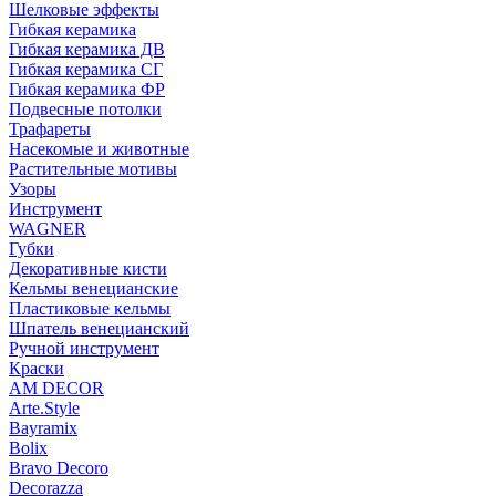
Шелковые эффекты
Гибкая керамика
Гибкая керамика ДВ
Гибкая керамика СГ
Гибкая керамика ФР
Подвесные потолки
Трафареты
Насекомые и животные
Растительные мотивы
Узоры
Инструмент
WAGNER
Губки
Декоративные кисти
Кельмы венецианские
Пластиковые кельмы
Шпатель венецианский
Ручной инструмент
Краски
AM DECOR
Arte.Style
Bayramix
Bolix
Bravo Decoro
Decorazza