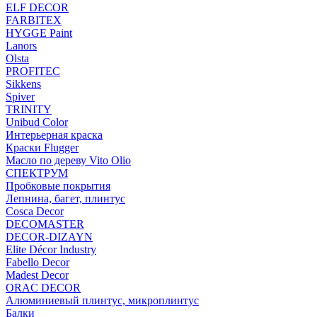
ELF DECOR
FARBITEX
HYGGE Paint
Lanors
Olsta
PROFITEC
Sikkens
Spiver
TRINITY
Unibud Color
Интерьерная краска
Краски Flugger
Масло по дереву Vito Olio
СПЕКТРУМ
Пробковые покрытия
Лепнина, багет, плинтус
Cosca Decor
DECOMASTER
DECOR-DIZAYN
Elite Décor Industry
Fabello Decor
Madest Decor
ORAC DECOR
Алюминиевый плинтус, микроплинтус
Балки