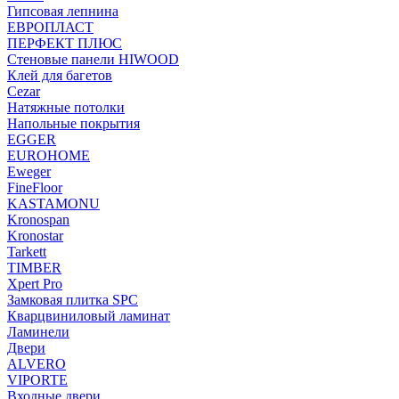
Гипсовая лепнина
ЕВРОПЛАСТ
ПЕРФЕКТ ПЛЮС
Стеновые панели HIWOOD
Клей для багетов
Cezar
Натяжные потолки
Напольные покрытия
EGGER
EUROHOME
Eweger
FineFloor
KASTAMONU
Kronospan
Kronostar
Tarkett
TIMBER
Xpert Pro
Замковая плитка SPC
Кварцвиниловый ламинат
Ламинели
Двери
ALVERO
VIPORTE
Входные двери