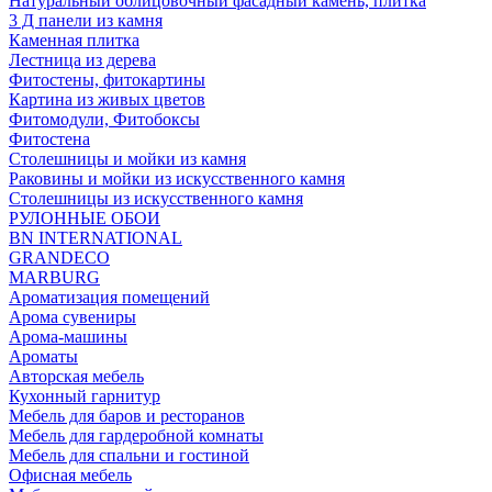
Натуральный облицовочный фасадный камень, плитка
3 Д панели из камня
Каменная плитка
Лестница из дерева
Фитостены, фитокартины
Картина из живых цветов
Фитомодули, Фитобоксы
Фитостена
Столешницы и мойки из камня
Раковины и мойки из искусственного камня
Столешницы из искусственного камня
РУЛОННЫЕ ОБОИ
BN INTERNATIONAL
GRANDECO
MARBURG
Ароматизация помещений
Арома сувениры
Арома-машины
Ароматы
Авторская мебель
Кухонный гарнитур
Мебель для баров и ресторанов
Мебель для гардеробной комнаты
Мебель для спальни и гостиной
Офисная мебель