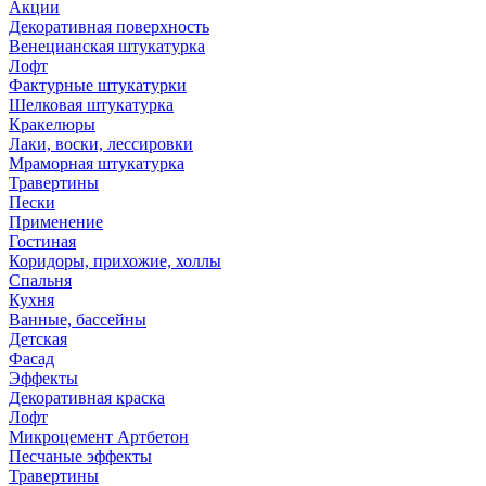
Акции
Декоративная поверхность
Венецианская штукатурка
Лофт
Фактурные штукатурки
Шелковая штукатурка
Кракелюры
Лаки, воски, лессировки
Мраморная штукатурка
Травертины
Пески
Применение
Гостиная
Коридоры, прихожие, холлы
Спальня
Кухня
Ванные, бассейны
Детская
Фасад
Эффекты
Декоративная краска
Лофт
Микроцемент Артбетон
Песчаные эффекты
Травертины