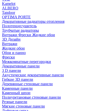
Kamelot
ALBERO
Tandoor
OPTIMA PORTE
Декоративные радиаторы отопления
Полотенцесушитель
Трубчатые радиаторы
Витражи Фрески Жидкие обои
3D Дизайн
Витражи
Жидкие обои
Обои и панно
Фрески
Межкомнатные перегородки
Декоративные панели
3 D панели
Акустические декоративные панели
Гибкие 3D панели
Деревянные стеновые панели
Каменные панели
Каменный шпон
Полиуретановые стеновые панели
Резные панели
Мягкие стеновые панели
Лофтовая сетка