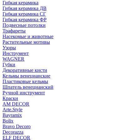
Гибкая керамика
Гибкая керамика ДВ
Гибкая керамика СГ
Гибкая керамика ФР
Подвесные потолки
Трафареты
Насекомые и животные
Растительные мотивы
Узоры
Инструмент
WAGNER
Губки
Декоративные кисти
Кельмы венецианские
Пластиковые кельмы
Шпатель венецианский
Ручной инструмент
Краски
AM DECOR
Arte.Style
Bayramix
Bolix
Bravo Decoro
Decorazza
ELF DECOR