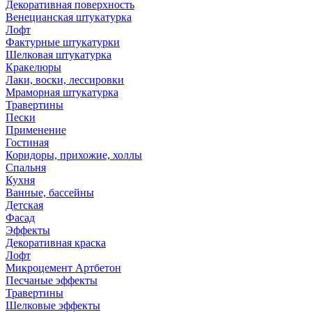
Декоративная поверхность
Венецианская штукатурка
Лофт
Фактурные штукатурки
Шелковая штукатурка
Кракелюры
Лаки, воски, лессировки
Мраморная штукатурка
Травертины
Пески
Применение
Гостиная
Коридоры, прихожие, холлы
Спальня
Кухня
Ванные, бассейны
Детская
Фасад
Эффекты
Декоративная краска
Лофт
Микроцемент Артбетон
Песчаные эффекты
Травертины
Шелковые эффекты