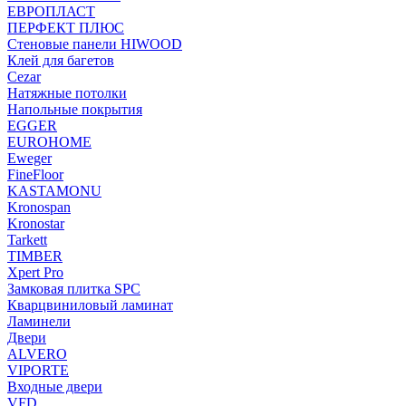
ЕВРОПЛАСТ
ПЕРФЕКТ ПЛЮС
Стеновые панели HIWOOD
Клей для багетов
Cezar
Натяжные потолки
Напольные покрытия
EGGER
EUROHOME
Eweger
FineFloor
KASTAMONU
Kronospan
Kronostar
Tarkett
TIMBER
Xpert Pro
Замковая плитка SPC
Кварцвиниловый ламинат
Ламинели
Двери
ALVERO
VIPORTE
Входные двери
VFD