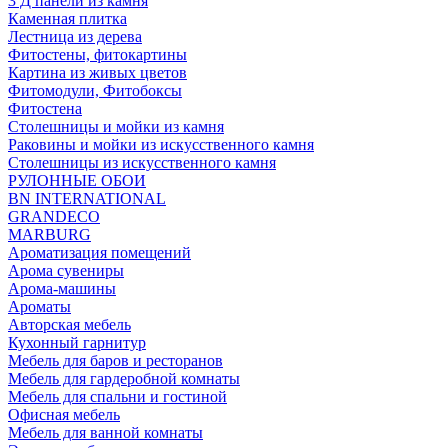
3 Д панели из камня
Каменная плитка
Лестница из дерева
Фитостены, фитокартины
Картина из живых цветов
Фитомодули, Фитобоксы
Фитостена
Столешницы и мойки из камня
Раковины и мойки из искусственного камня
Столешницы из искусственного камня
РУЛОННЫЕ ОБОИ
BN INTERNATIONAL
GRANDECO
MARBURG
Ароматизация помещений
Арома сувениры
Арома-машины
Ароматы
Авторская мебель
Кухонный гарнитур
Мебель для баров и ресторанов
Мебель для гардеробной комнаты
Мебель для спальни и гостиной
Офисная мебель
Мебель для ванной комнаты