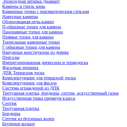
Эпоксидная затирка Диамант
Камины и гриль зоны
Каминные топки с призматическим стеклом
Навесные камины
Облицовааная печь-камин
П-образные топки для камина
Панорамные топки для камина
Прямые топки для камина
Тоннельные каминные топки
Г-образные топки для камина
Наружные конструкции из дерева
Перголы
Импрегнированная древесина и термодоска
Фасадная лепнина
ДПК Террасная доска
Комплектующие для террасной доски
Комплектующие для фасада
Система ограждений из ДПК
Тротуарная плитка, бордюры, септик, искусственный газон
Искусственная трава премиум класса
Септик
Тротуарная плитка
Бордюры
Септик из бетонных колец
Бетонное кольцо