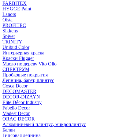
FARBITEX
HYGGE Paint
Lanors
Olsta
PROFITEC
Sikkens
Spiver
TRINITY
Unibud Color
Интерьерная краска
Краски Flugger
Масло по дереву Vito Olio
СПЕКТРУМ
Пробковые покрытия
Лепнина, багет, плинтус
Cosca Decor
DECOMASTER
DECOR-DIZAYN
Elite Décor Industry
Fabello Decor
Madest Decor
ORAC DECOR
Алюминиевый плинтус, микроплинтус
Балки
Гипсовая лепнина