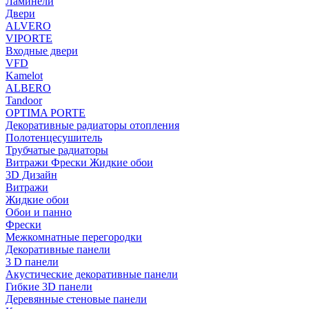
Ламинели
Двери
ALVERO
VIPORTE
Входные двери
VFD
Kamelot
ALBERO
Tandoor
OPTIMA PORTE
Декоративные радиаторы отопления
Полотенцесушитель
Трубчатые радиаторы
Витражи Фрески Жидкие обои
3D Дизайн
Витражи
Жидкие обои
Обои и панно
Фрески
Межкомнатные перегородки
Декоративные панели
3 D панели
Акустические декоративные панели
Гибкие 3D панели
Деревянные стеновые панели