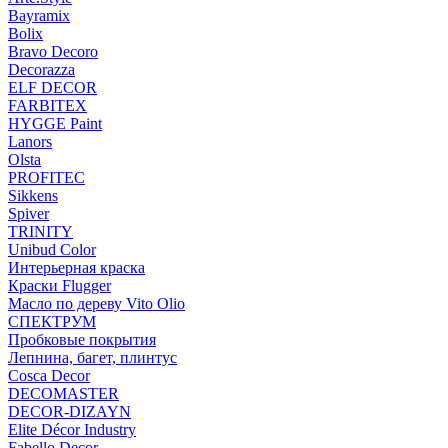
Bayramix
Bolix
Bravo Decoro
Decorazza
ELF DECOR
FARBITEX
HYGGE Paint
Lanors
Olsta
PROFITEC
Sikkens
Spiver
TRINITY
Unibud Color
Интерьерная краска
Краски Flugger
Масло по дереву Vito Olio
СПЕКТРУМ
Пробковые покрытия
Лепнина, багет, плинтус
Cosca Decor
DECOMASTER
DECOR-DIZAYN
Elite Décor Industry
Fabello Decor