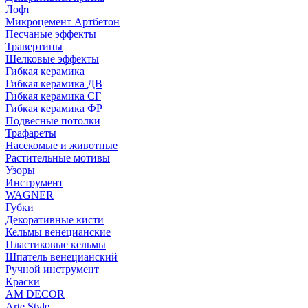
Лофт
Микроцемент Артбетон
Песчаные эффекты
Травертины
Шелковые эффекты
Гибкая керамика
Гибкая керамика ДВ
Гибкая керамика СГ
Гибкая керамика ФР
Подвесные потолки
Трафареты
Насекомые и животные
Растительные мотивы
Узоры
Инструмент
WAGNER
Губки
Декоративные кисти
Кельмы венецианские
Пластиковые кельмы
Шпатель венецианский
Ручной инструмент
Краски
AM DECOR
Arte.Style