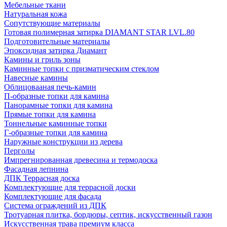
Мебельные ткани
Натуральная кожа
Сопутствующие материалы
Готовая полимерная затирка DIAMANT STAR LVL.80
Подготовительные материалы
Эпоксидная затирка Диамант
Камины и гриль зоны
Каминные топки с призматическим стеклом
Навесные камины
Облицовааная печь-камин
П-образные топки для камина
Панорамные топки для камина
Прямые топки для камина
Тоннельные каминные топки
Г-образные топки для камина
Наружные конструкции из дерева
Перголы
Импрегнированная древесина и термодоска
Фасадная лепнина
ДПК Террасная доска
Комплектующие для террасной доски
Комплектующие для фасада
Система ограждений из ДПК
Тротуарная плитка, бордюры, септик, искусственный газон
Искусственная трава премиум класса