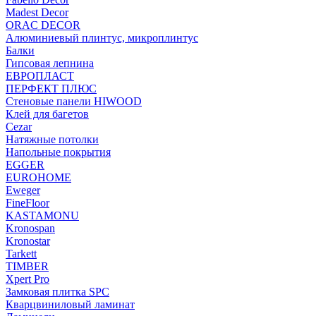
Madest Decor
ORAC DECOR
Алюминиевый плинтус, микроплинтус
Балки
Гипсовая лепнина
ЕВРОПЛАСТ
ПЕРФЕКТ ПЛЮС
Стеновые панели HIWOOD
Клей для багетов
Cezar
Натяжные потолки
Напольные покрытия
EGGER
EUROHOME
Eweger
FineFloor
KASTAMONU
Kronospan
Kronostar
Tarkett
TIMBER
Xpert Pro
Замковая плитка SPC
Кварцвиниловый ламинат