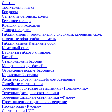
Септик
Тротуарная плитка
Бордюры
Септик из бетонных колец
Бетонное кольцо
Крышки для колодцев
Днища колодцев
Гибкий кирпич, термопанели с рисунком, каменный скол,
каменные обои, гибкий камень
Гибкий камень Каменные обои
Каменный скол
Варианты гибкого клинкера
Бассейны
Стационарный бассейн
Мощение вокруг бассейна
Ограждение вокруг бассейнов
Каркасные бассейны
Архитектурное и ландшафтное освещение
Линейные светильники
Точечные грунтовые светильники «Подснежник»
Точечные фасадные светильники
Точечные фасадные светильники «Факел»
Промышленное и уличное освещение
Прожекторы «Руслан»
Светильники НЛО