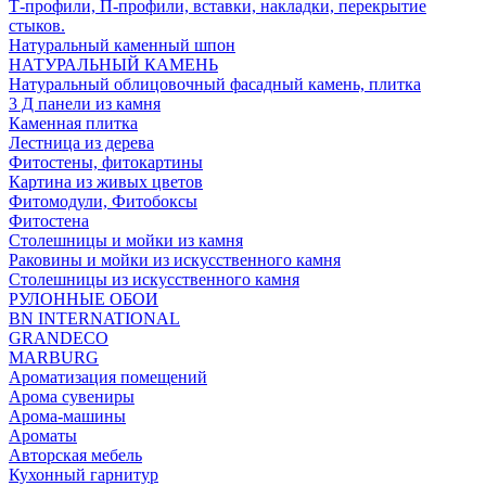
Т-профили, П-профили, вставки, накладки, перекрытие
стыков.
Натуральный каменный шпон
НАТУРАЛЬНЫЙ КАМЕНЬ
Натуральный облицовочный фасадный камень, плитка
3 Д панели из камня
Каменная плитка
Лестница из дерева
Фитостены, фитокартины
Картина из живых цветов
Фитомодули, Фитобоксы
Фитостена
Столешницы и мойки из камня
Раковины и мойки из искусственного камня
Столешницы из искусственного камня
РУЛОННЫЕ ОБОИ
BN INTERNATIONAL
GRANDECO
MARBURG
Ароматизация помещений
Арома сувениры
Арома-машины
Ароматы
Авторская мебель
Кухонный гарнитур