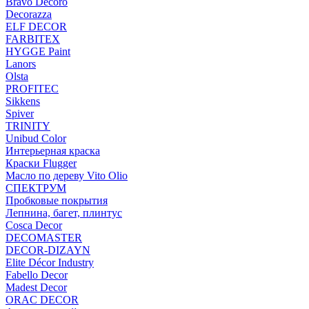
Bravo Decoro
Decorazza
ELF DECOR
FARBITEX
HYGGE Paint
Lanors
Olsta
PROFITEC
Sikkens
Spiver
TRINITY
Unibud Color
Интерьерная краска
Краски Flugger
Масло по дереву Vito Olio
СПЕКТРУМ
Пробковые покрытия
Лепнина, багет, плинтус
Cosca Decor
DECOMASTER
DECOR-DIZAYN
Elite Décor Industry
Fabello Decor
Madest Decor
ORAC DECOR