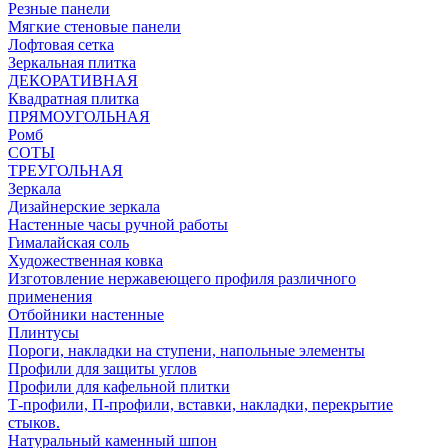
Резные панели
Мягкие стеновые панели
Лофтовая сетка
Зеркальная плитка
ДЕКОРАТИВНАЯ
Квадратная плитка
ПРЯМОУГОЛЬНАЯ
Ромб
СОТЫ
ТРЕУГОЛЬНАЯ
Зеркала
Дизайнерские зеркала
Настенные часы ручной работы
Гималайская соль
Художественная ковка
Изготовление нержавеющего профиля различного
применения
Отбойники настенные
Плинтусы
Пороги, накладки на ступени, напольные элементы
Профили для защиты углов
Профили для кафельной плитки
Т-профили, П-профили, вставки, накладки, перекрытие
стыков.
Натуральный каменный шпон