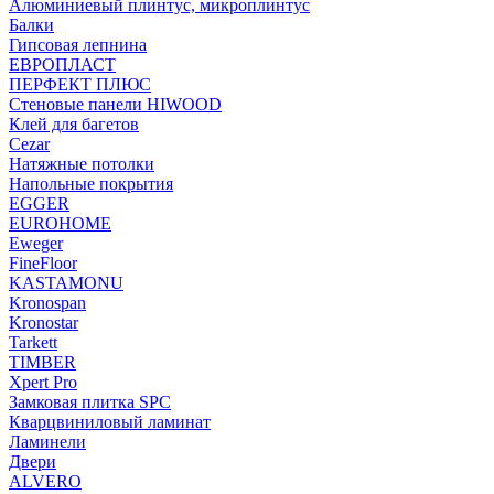
Алюминиевый плинтус, микроплинтус
Балки
Гипсовая лепнина
ЕВРОПЛАСТ
ПЕРФЕКТ ПЛЮС
Стеновые панели HIWOOD
Клей для багетов
Cezar
Натяжные потолки
Напольные покрытия
EGGER
EUROHOME
Eweger
FineFloor
KASTAMONU
Kronospan
Kronostar
Tarkett
TIMBER
Xpert Pro
Замковая плитка SPC
Кварцвиниловый ламинат
Ламинели
Двери
ALVERO