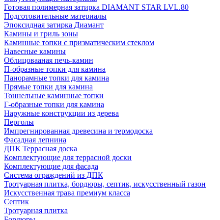
Готовая полимерная затирка DIAMANT STAR LVL.80
Подготовительные материалы
Эпоксидная затирка Диамант
Камины и гриль зоны
Каминные топки с призматическим стеклом
Навесные камины
Облицовааная печь-камин
П-образные топки для камина
Панорамные топки для камина
Прямые топки для камина
Тоннельные каминные топки
Г-образные топки для камина
Наружные конструкции из дерева
Перголы
Импрегнированная древесина и термодоска
Фасадная лепнина
ДПК Террасная доска
Комплектующие для террасной доски
Комплектующие для фасада
Система ограждений из ДПК
Тротуарная плитка, бордюры, септик, искусственный газон
Искусственная трава премиум класса
Септик
Тротуарная плитка
Бордюры