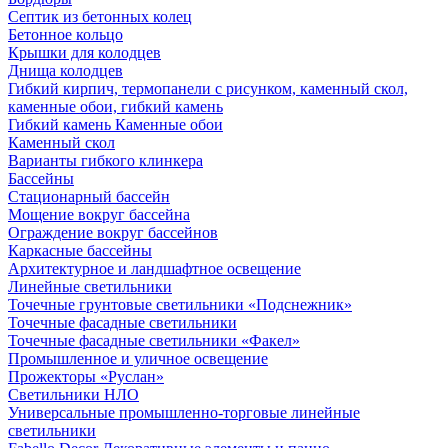
Септик из бетонных колец
Бетонное кольцо
Крышки для колодцев
Днища колодцев
Гибкий кирпич, термопанели с рисунком, каменный скол,
каменные обои, гибкий камень
Гибкий камень Каменные обои
Каменный скол
Варианты гибкого клинкера
Бассейны
Стационарный бассейн
Мощение вокруг бассейна
Ограждение вокруг бассейнов
Каркасные бассейны
Архитектурное и ландшафтное освещение
Линейные светильники
Точечные грунтовые светильники «Подснежник»
Точечные фасадные светильники
Точечные фасадные светильники «Факел»
Промышленное и уличное освещение
Прожекторы «Руслан»
Светильники НЛО
Универсальные промышленно-торговые линейные
светильники