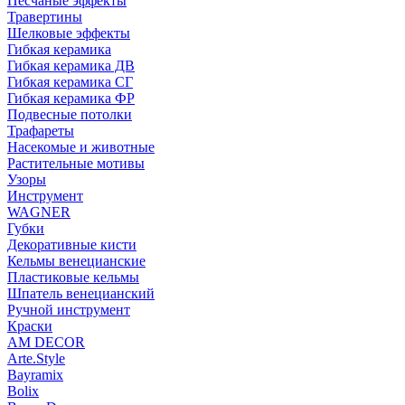
Песчаные эффекты
Травертины
Шелковые эффекты
Гибкая керамика
Гибкая керамика ДВ
Гибкая керамика СГ
Гибкая керамика ФР
Подвесные потолки
Трафареты
Насекомые и животные
Растительные мотивы
Узоры
Инструмент
WAGNER
Губки
Декоративные кисти
Кельмы венецианские
Пластиковые кельмы
Шпатель венецианский
Ручной инструмент
Краски
AM DECOR
Arte.Style
Bayramix
Bolix