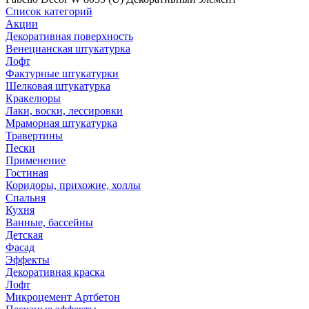
Список категорий
Акции
Декоративная поверхность
Венецианская штукатурка
Лофт
Фактурные штукатурки
Шелковая штукатурка
Кракелюры
Лаки, воски, лессировки
Мраморная штукатурка
Травертины
Пески
Применение
Гостиная
Коридоры, прихожие, холлы
Спальня
Кухня
Ванные, бассейны
Детская
Фасад
Эффекты
Декоративная краска
Лофт
Микроцемент Артбетон