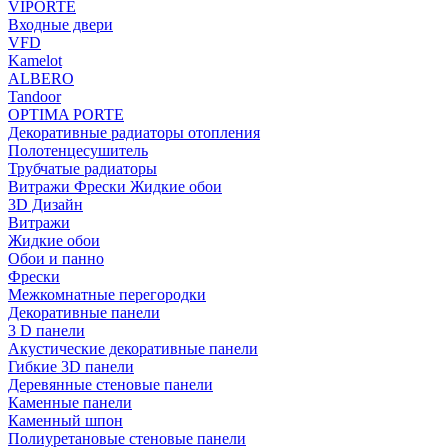
VIPORTE
Входные двери
VFD
Kamelot
ALBERO
Tandoor
OPTIMA PORTE
Декоративные радиаторы отопления
Полотенцесушитель
Трубчатые радиаторы
Витражи Фрески Жидкие обои
3D Дизайн
Витражи
Жидкие обои
Обои и панно
Фрески
Межкомнатные перегородки
Декоративные панели
3 D панели
Акустические декоративные панели
Гибкие 3D панели
Деревянные стеновые панели
Каменные панели
Каменный шпон
Полиуретановые стеновые панели