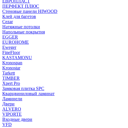
ЕВРОПЛАСТ
ПЕРФЕКТ ПЛЮС
Стеновые панели HIWOOD
Клей для багетов
Cezar
Натяжные потолки
Напольные покрытия
EGGER
EUROHOME
Eweger
FineFloor
KASTAMONU
Kronospan
Kronostar
Tarkett
TIMBER
Xpert Pro
Замковая плитка SPC
Кварцвиниловый ламинат
Ламинели
Двери
ALVERO
VIPORTE
Входные двери
VFD