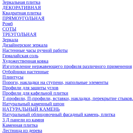
Зеркальная плитка
ДЕКОРАТИВНАЯ
Квадратная плитка
ПРЯМОУГОЛЬНАЯ
Ромб
СОТЫ
ТРЕУГОЛЬНАЯ
Зеркала
Дизайнерские зеркала
Настенные часы ручной работы
Гималайская соль
Художественная ковка
Изготовление нержавеющего профиля различного применения
Отбойники настенные
Плинтусы
Пороги, накладки на ступени, напольные элементы
Профили для защиты углов
Профили для кафельной плитки
Т-профили, П-профили, вставки, накладки, перекрытие стыков
Натуральный каменный шпон
НАТУРАЛЬНЫЙ КАМЕНЬ
Натуральный облицовочный фасадный камень, плитка
3 Д панели из камня
Каменная плитка
Лестница из дерева