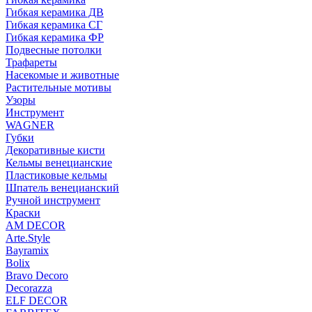
Гибкая керамика ДВ
Гибкая керамика СГ
Гибкая керамика ФР
Подвесные потолки
Трафареты
Насекомые и животные
Растительные мотивы
Узоры
Инструмент
WAGNER
Губки
Декоративные кисти
Кельмы венецианские
Пластиковые кельмы
Шпатель венецианский
Ручной инструмент
Краски
AM DECOR
Arte.Style
Bayramix
Bolix
Bravo Decoro
Decorazza
ELF DECOR