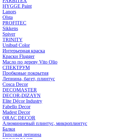
FARBITEX
HYGGE Paint
Lanors
Olsta
PROFITEC
Sikkens
Spiver
TRINITY
Unibud Color
Интерьерная краска
Краски Flugger
Масло по дереву Vito Olio
СПЕКТРУМ
Пробковые покрытия
Лепнина, багет, плинтус
Cosca Decor
DECOMASTER
DECOR-DIZAYN
Elite Décor Industry
Fabello Decor
Madest Decor
ORAC DECOR
Алюминиевый плинтус, микроплинтус
Балки
Гипсовая лепнина