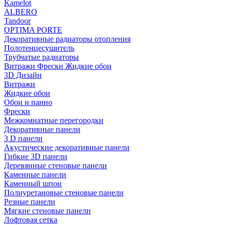
Kamelot
ALBERO
Tandoor
OPTIMA PORTE
Декоративные радиаторы отопления
Полотенцесушитель
Трубчатые радиаторы
Витражи Фрески Жидкие обои
3D Дизайн
Витражи
Жидкие обои
Обои и панно
Фрески
Межкомнатные перегородки
Декоративные панели
3 D панели
Акустические декоративные панели
Гибкие 3D панели
Деревянные стеновые панели
Каменные панели
Каменный шпон
Полиуретановые стеновые панели
Резные панели
Мягкие стеновые панели
Лофтовая сетка