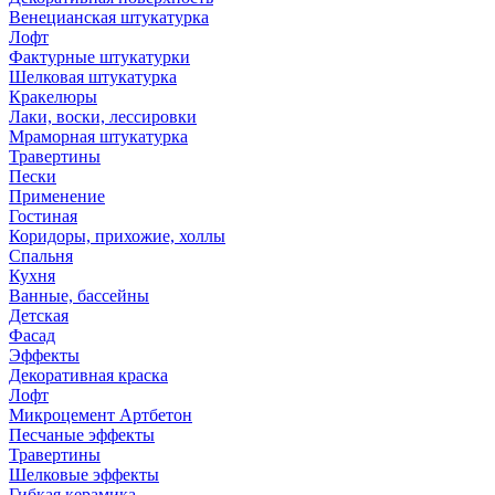
Венецианская штукатурка
Лофт
Фактурные штукатурки
Шелковая штукатурка
Кракелюры
Лаки, воски, лессировки
Мраморная штукатурка
Травертины
Пески
Применение
Гостиная
Коридоры, прихожие, холлы
Спальня
Кухня
Ванные, бассейны
Детская
Фасад
Эффекты
Декоративная краска
Лофт
Микроцемент Артбетон
Песчаные эффекты
Травертины
Шелковые эффекты
Гибкая керамика