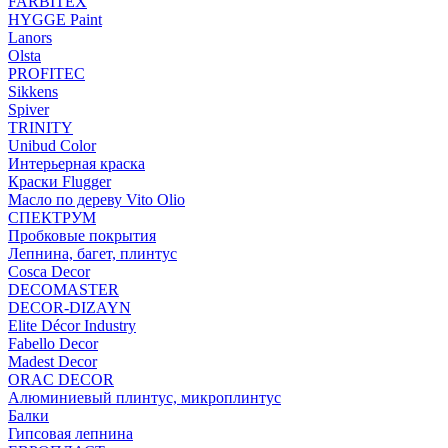
FARBITEX
HYGGE Paint
Lanors
Olsta
PROFITEC
Sikkens
Spiver
TRINITY
Unibud Color
Интерьерная краска
Краски Flugger
Масло по дереву Vito Olio
СПЕКТРУМ
Пробковые покрытия
Лепнина, багет, плинтус
Cosca Decor
DECOMASTER
DECOR-DIZAYN
Elite Décor Industry
Fabello Decor
Madest Decor
ORAC DECOR
Алюминиевый плинтус, микроплинтус
Балки
Гипсовая лепнина