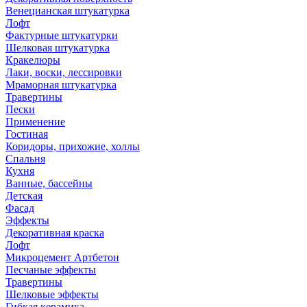
Венецианская штукатурка
Лофт
Фактурные штукатурки
Шелковая штукатурка
Кракелюры
Лаки, воски, лессировки
Мраморная штукатурка
Травертины
Пески
Применение
Гостиная
Коридоры, прихожие, холлы
Спальня
Кухня
Ванные, бассейны
Детская
Фасад
Эффекты
Декоративная краска
Лофт
Микроцемент Артбетон
Песчаные эффекты
Травертины
Шелковые эффекты
Гибкая керамика