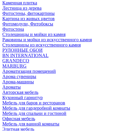
Каменная плитка
Лестница из дерева
Фитостены, фитокартины
Картина из живых цветов
Фитомодули, Фитобоксы
Фитостена
Столешницы и мойки из камня
Раковины и мойки из искусственного камня
Столешницы из искусственного камня
РУЛОННЫЕ ОБОИ
BN INTERNATIONAL
GRANDECO
MARBURG
Ароматизация помещений
Арома сувениры
Арома-машины
Ароматы
Авторская мебель
Кухонный гарнитур
Мебель для баров и ресторанов
Мебель для гардеробной комнаты
Мебель для спальни и гостиной
Офисная мебель
Мебель для ванной комнаты
Элитная мебель