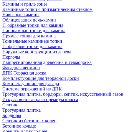
Камины и гриль зоны
Каминные топки с призматическим стеклом
Навесные камины
Облицовааная печь-камин
П-образные топки для камина
Панорамные топки для камина
Прямые топки для камина
Тоннельные каминные топки
Г-образные топки для камина
Наружные конструкции из дерева
Перголы
Импрегнированная древесина и термодоска
Фасадная лепнина
ДПК Террасная доска
Комплектующие для террасной доски
Комплектующие для фасада
Система ограждений из ДПК
Тротуарная плитка, бордюры, септик, искусственный газон
Искусственная трава премиум класса
Септик
Тротуарная плитка
Бордюры
Септик из бетонных колец
Бетонное кольцо
Крышки для колодцев