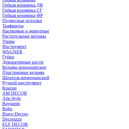
Гибкая керамика ДВ
Гибкая керамика СГ
Гибкая керамика ФР
Подвесные потолки
Трафареты
Насекомые и животные
Растительные мотивы
Узоры
Инструмент
WAGNER
Губки
Декоративные кисти
Кельмы венецианские
Пластиковые кельмы
Шпатель венецианский
Ручной инструмент
Краски
AM DECOR
Arte.Style
Bayramix
Bolix
Bravo Decoro
Decorazza
ELF DECOR