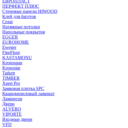
ЕВРОПЛАСТ
ПЕРФЕКТ ПЛЮС
Стеновые панели HIWOOD
Клей для багетов
Cezar
Натяжные потолки
Напольные покрытия
EGGER
EUROHOME
Eweger
FineFloor
KASTAMONU
Kronospan
Kronostar
Tarkett
TIMBER
Xpert Pro
Замковая плитка SPC
Кварцвиниловый ламинат
Ламинели
Двери
ALVERO
VIPORTE
Входные двери
VFD