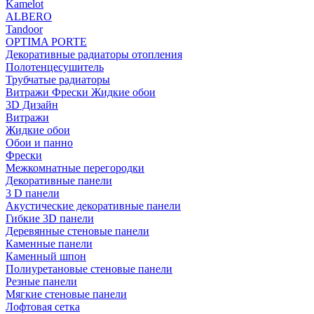
Kamelot
ALBERO
Tandoor
OPTIMA PORTE
Декоративные радиаторы отопления
Полотенцесушитель
Трубчатые радиаторы
Витражи Фрески Жидкие обои
3D Дизайн
Витражи
Жидкие обои
Обои и панно
Фрески
Межкомнатные перегородки
Декоративные панели
3 D панели
Акустические декоративные панели
Гибкие 3D панели
Деревянные стеновые панели
Каменные панели
Каменный шпон
Полиуретановые стеновые панели
Резные панели
Мягкие стеновые панели
Лофтовая сетка