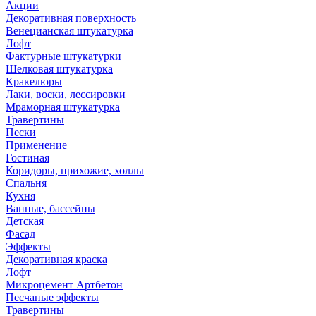
Акции
Декоративная поверхность
Венецианская штукатурка
Лофт
Фактурные штукатурки
Шелковая штукатурка
Кракелюры
Лаки, воски, лессировки
Мраморная штукатурка
Травертины
Пески
Применение
Гостиная
Коридоры, прихожие, холлы
Спальня
Кухня
Ванные, бассейны
Детская
Фасад
Эффекты
Декоративная краска
Лофт
Микроцемент Артбетон
Песчаные эффекты
Травертины