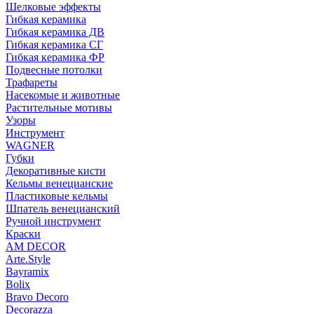
Шелковые эффекты
Гибкая керамика
Гибкая керамика ДВ
Гибкая керамика СГ
Гибкая керамика ФР
Подвесные потолки
Трафареты
Насекомые и животные
Растительные мотивы
Узоры
Инструмент
WAGNER
Губки
Декоративные кисти
Кельмы венецианские
Пластиковые кельмы
Шпатель венецианский
Ручной инструмент
Краски
AM DECOR
Arte.Style
Bayramix
Bolix
Bravo Decoro
Decorazza