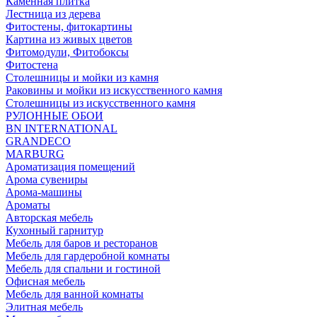
Каменная плитка
Лестница из дерева
Фитостены, фитокартины
Картина из живых цветов
Фитомодули, Фитобоксы
Фитостена
Столешницы и мойки из камня
Раковины и мойки из искусственного камня
Столешницы из искусственного камня
РУЛОННЫЕ ОБОИ
BN INTERNATIONAL
GRANDECO
MARBURG
Ароматизация помещений
Арома сувениры
Арома-машины
Ароматы
Авторская мебель
Кухонный гарнитур
Мебель для баров и ресторанов
Мебель для гардеробной комнаты
Мебель для спальни и гостиной
Офисная мебель
Мебель для ванной комнаты
Элитная мебель