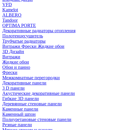
VFD
Kamelot
ALBERO
Tandoor
OPTIMA PORTE
Декоративные радиаторы отопления
Полотенцесушитель
Трубчатые радиаторы
Витражи Фрески Жидкие обои
3D Дизайн
Витражи
Жидкие обои
Обои и панно
Фрески
Межкомнатные перегородки
Декоративные панели
3 D панели
Акустические декоративные панели
Гибкие 3D панели
Деревянные стеновые панели
Каменные панели
Каменный шпон
Полиуретановые стеновые панели
Резные панели
Мягкие стеновые панели