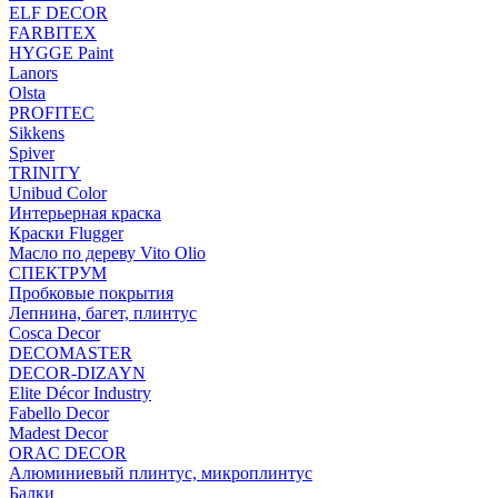
ELF DECOR
FARBITEX
HYGGE Paint
Lanors
Olsta
PROFITEC
Sikkens
Spiver
TRINITY
Unibud Color
Интерьерная краска
Краски Flugger
Масло по дереву Vito Olio
СПЕКТРУМ
Пробковые покрытия
Лепнина, багет, плинтус
Cosca Decor
DECOMASTER
DECOR-DIZAYN
Elite Décor Industry
Fabello Decor
Madest Decor
ORAC DECOR
Алюминиевый плинтус, микроплинтус
Балки