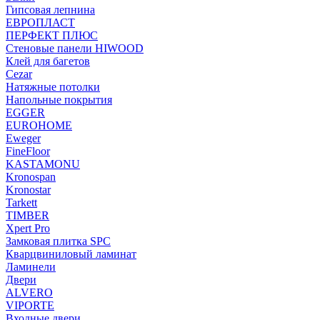
Гипсовая лепнина
ЕВРОПЛАСТ
ПЕРФЕКТ ПЛЮС
Стеновые панели HIWOOD
Клей для багетов
Cezar
Натяжные потолки
Напольные покрытия
EGGER
EUROHOME
Eweger
FineFloor
KASTAMONU
Kronospan
Kronostar
Tarkett
TIMBER
Xpert Pro
Замковая плитка SPC
Кварцвиниловый ламинат
Ламинели
Двери
ALVERO
VIPORTE
Входные двери