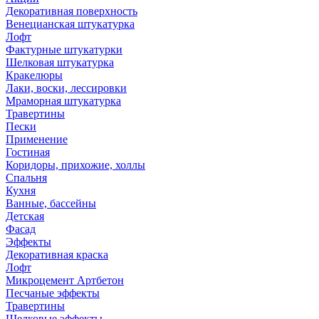
Декоративная поверхность
Венецианская штукатурка
Лофт
Фактурные штукатурки
Шелковая штукатурка
Кракелюры
Лаки, воски, лессировки
Мраморная штукатурка
Травертины
Пески
Применение
Гостиная
Коридоры, прихожие, холлы
Спальня
Кухня
Ванные, бассейны
Детская
Фасад
Эффекты
Декоративная краска
Лофт
Микроцемент Артбетон
Песчаные эффекты
Травертины
Шелковые эффекты