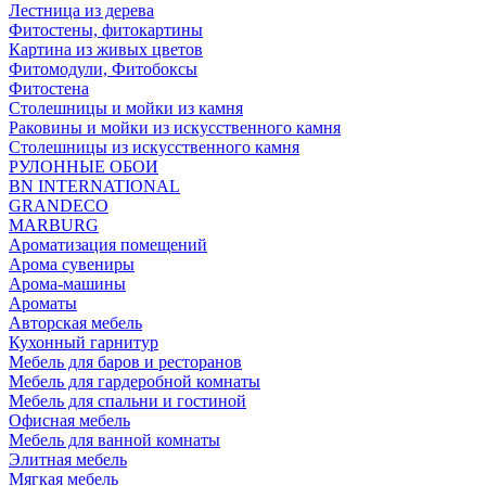
Лестница из дерева
Фитостены, фитокартины
Картина из живых цветов
Фитомодули, Фитобоксы
Фитостена
Столешницы и мойки из камня
Раковины и мойки из искусственного камня
Столешницы из искусственного камня
РУЛОННЫЕ ОБОИ
BN INTERNATIONAL
GRANDECO
MARBURG
Ароматизация помещений
Арома сувениры
Арома-машины
Ароматы
Авторская мебель
Кухонный гарнитур
Мебель для баров и ресторанов
Мебель для гардеробной комнаты
Мебель для спальни и гостиной
Офисная мебель
Мебель для ванной комнаты
Элитная мебель
Мягкая мебель