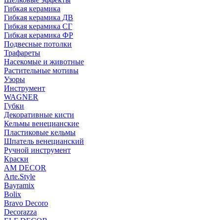
Гибкая керамика
Гибкая керамика ДВ
Гибкая керамика СГ
Гибкая керамика ФР
Подвесные потолки
Трафареты
Насекомые и животные
Растительные мотивы
Узоры
Инструмент
WAGNER
Губки
Декоративные кисти
Кельмы венецианские
Пластиковые кельмы
Шпатель венецианский
Ручной инструмент
Краски
AM DECOR
Arte.Style
Bayramix
Bolix
Bravo Decoro
Decorazza