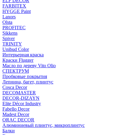
ELF DECOR
FARBITEX
HYGGE Paint
Lanors
Olsta
PROFITEC
Sikkens
Spiver
TRINITY
Unibud Color
Интерьерная краска
Краски Flugger
Масло по дереву Vito Olio
СПЕКТРУМ
Пробковые покрытия
Лепнина, багет, плинтус
Cosca Decor
DECOMASTER
DECOR-DIZAYN
Elite Décor Industry
Fabello Decor
Madest Decor
ORAC DECOR
Алюминиевый плинтус, микроплинтус
Балки