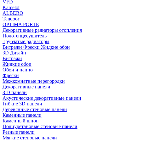
VFD
Kamelot
ALBERO
Tandoor
OPTIMA PORTE
Декоративные радиаторы отопления
Полотенцесушитель
Трубчатые радиаторы
Витражи Фрески Жидкие обои
3D Дизайн
Витражи
Жидкие обои
Обои и панно
Фрески
Межкомнатные перегородки
Декоративные панели
3 D панели
Акустические декоративные панели
Гибкие 3D панели
Деревянные стеновые панели
Каменные панели
Каменный шпон
Полиуретановые стеновые панели
Резные панели
Мягкие стеновые панели