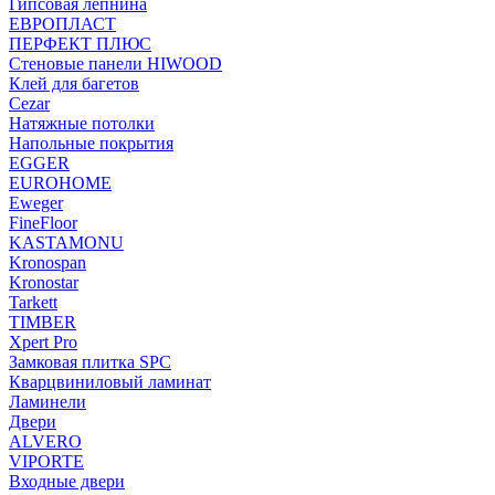
Гипсовая лепнина
ЕВРОПЛАСТ
ПЕРФЕКТ ПЛЮС
Стеновые панели HIWOOD
Клей для багетов
Cezar
Натяжные потолки
Напольные покрытия
EGGER
EUROHOME
Eweger
FineFloor
KASTAMONU
Kronospan
Kronostar
Tarkett
TIMBER
Xpert Pro
Замковая плитка SPC
Кварцвиниловый ламинат
Ламинели
Двери
ALVERO
VIPORTE
Входные двери